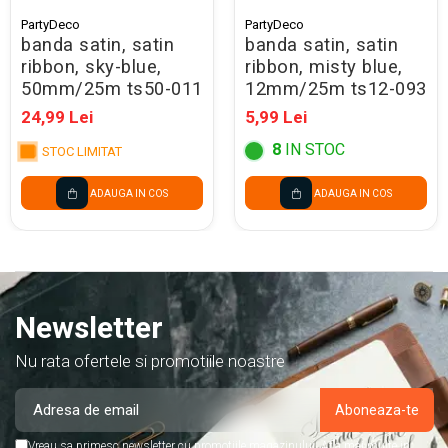
Seturi Creative pentru Copii
PartyDeco
PartyDeco
banda satin, satin
banda satin, satin
Stampile Copii
ribbon, sky-blue,
ribbon, misty blue,
50mm/25m ts50-011
12mm/25m ts12-093
24,99 Lei
5,99 Lei
8
IN STOC
STOC LIMITAT
ADAUGA IN COS
ADAUGA IN COS
Newsletter
Nu rata ofertele si promotiile noastre
Vreau sa primesc newsletter cu promotiile magazinului. Afla mai multe in