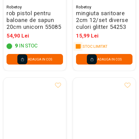
Robetoy
Robetoy
rob pistol pentru
mingiuta saritoare
baloane de sapun
2cm 12/set diverse
20cm unicorn 55085
culori glitter 54253
54,90 Lei
15,99 Lei
9
IN STOC
STOC LIMITAT
ADAUGA IN COS
ADAUGA IN COS