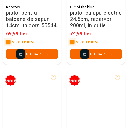
Robetoy
Out of the blue
pistol pentru
pistol cu apa electric
baloane de sapun
24.5cm, rezervor
14cm unicorn 55544
200ml, in cutie
cadou 59/1971
69,99 Lei
74,99 Lei
STOC LIMITAT
STOC LIMITAT
ADAUGA IN COS
ADAUGA IN COS