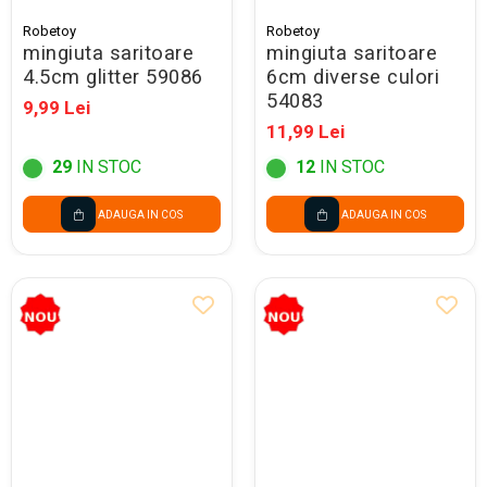
Robetoy
Robetoy
mingiuta saritoare
mingiuta saritoare
4.5cm glitter 59086
6cm diverse culori
54083
9,99 Lei
11,99 Lei
29
IN STOC
12
IN STOC
ADAUGA IN COS
ADAUGA IN COS