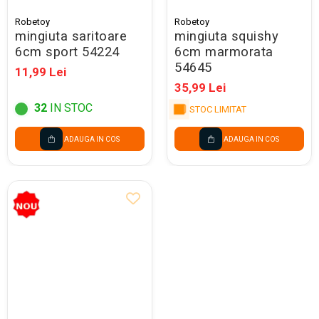
Robetoy
Robetoy
mingiuta saritoare
mingiuta squishy
6cm sport 54224
6cm marmorata
54645
11,99 Lei
35,99 Lei
32
IN STOC
STOC LIMITAT
ADAUGA IN COS
ADAUGA IN COS