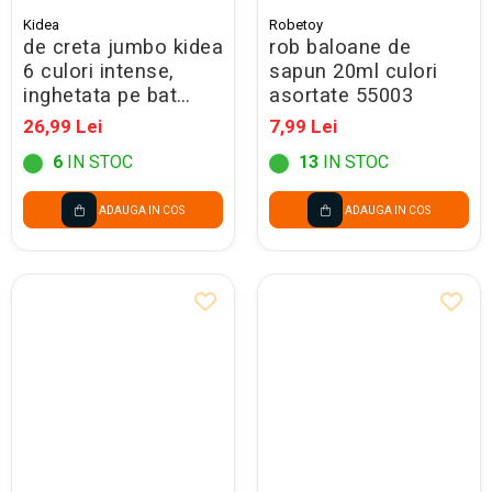
Kidea
Robetoy
de creta jumbo kidea
rob baloane de
6 culori intense,
sapun 20ml culori
inghetata pe bat
asortate 55003
krjsu8ka
26,99 Lei
7,99 Lei
6
IN STOC
13
IN STOC
ADAUGA IN COS
ADAUGA IN COS