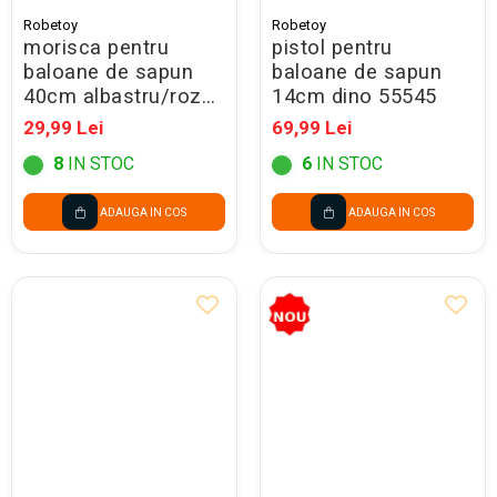
Robetoy
Robetoy
morisca pentru
pistol pentru
baloane de sapun
baloane de sapun
40cm albastru/roz
14cm dino 55545
55014
29,99 Lei
69,99 Lei
8
IN STOC
6
IN STOC
ADAUGA IN COS
ADAUGA IN COS