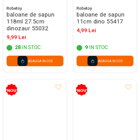
Robetoy
Robetoy
baloane de sapun
baloane de sapun
118ml 27.5cm
11cm dino 55417
dinozaur 55032
4,99 Lei
9,99 Lei
28
IN STOC
9
IN STOC
ADAUGA IN COS
ADAUGA IN COS