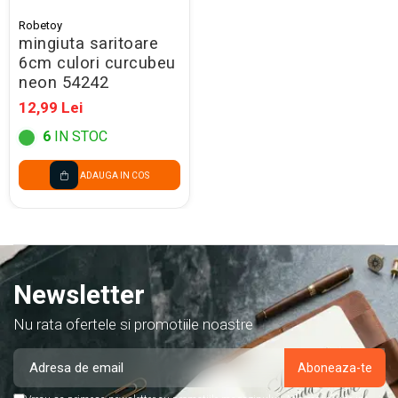
Robetoy
mingiuta saritoare
6cm culori curcubeu
neon 54242
12,99 Lei
6
IN STOC
ADAUGA IN COS
Newsletter
Nu rata ofertele si promotiile noastre