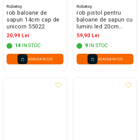
Seturi Creative pentru Copii
Robetoy
Robetoy
rob baloane de
rob pistol pentru
Stampile Copii
sapun 14cm cap de
baloane de sapun cu
unicorn 55022
lumini led 20cm
55541
20,99 Lei
59,90 Lei
14
IN STOC
9
IN STOC
ADAUGA IN COS
ADAUGA IN COS