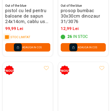
Out of the blue
Out of the blue
pistol cu led pentru
prosop bumbac
baloane de sapun
30x30cm dinozaur
24x14cm, cablu usb,
31/3076
bazooka 36/0053
99,99 Lei
12,99 Lei
26
IN STOC
STOC LIMITAT
ADAUGA IN COS
ADAUGA IN COS