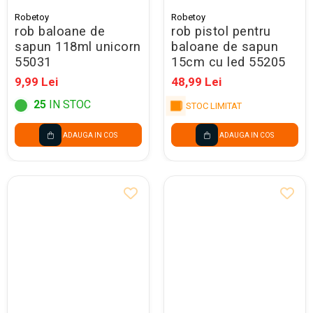
Robetoy
Robetoy
rob baloane de
rob pistol pentru
sapun 118ml unicorn
baloane de sapun
55031
15cm cu led 55205
9,99 Lei
48,99 Lei
25
IN STOC
STOC LIMITAT
ADAUGA IN COS
ADAUGA IN COS