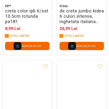
MP*
Kidea
creta color ipb 6/set
de creta jumbo kidea
10.5cm rotunda
6 culori intense,
pa181
inghetata italiana
krjlw8ka
8,99 Lei
26,99 Lei
STOC LIMITAT
STOC LIMITAT
ADAUGA IN COS
ADAUGA IN COS