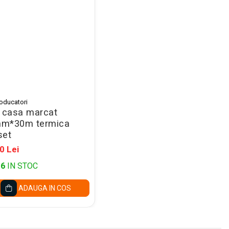
roducatori
a casa marcat
m*30m termica
set
0 Lei
16
IN STOC
ADAUGA IN COS