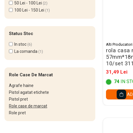
Cerneala Stilouri, Patroane
50 Lei - 100 Lei
(2)
cerneala
100 Lei - 150 Lei
(1)
Creioane colorate
Creioane
Status Stoc
Carioci
In stoc
(6)
Alti Producatori
Creioane cerate colorate
rola casa
La comanda
(1)
57mm*18m
Instrumente pentru scris kids
10/set 31
Jocuri Educative si Puzzle-uri
31,49 Lei
Role Case De Marcat
Pilot Frixion
74
IN ST
Agrafe haine
Corector fluid cu pasta
Pistol agatat etichete
corectoare
AD
Pistol pret
Pic cu rescriere
Role case de marcat
Ascutitori
Role pret
Acuarele
Acuarele Tempera la bucata