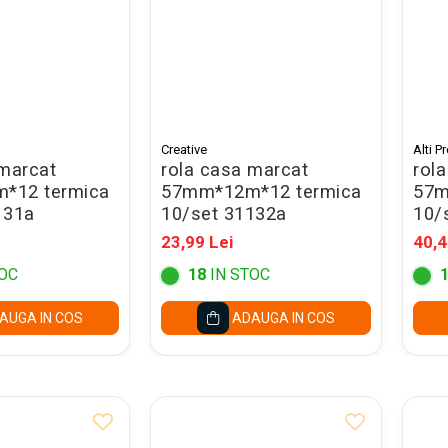
Creative
Alti P
 marcat
rola casa marcat
rol
*12 termica
57mm*12m*12 termica
57m
131a
10/set 31132a
10/
23,99 Lei
40,4
OC
18
IN STOC
AUGA IN COS
ADAUGA IN COS