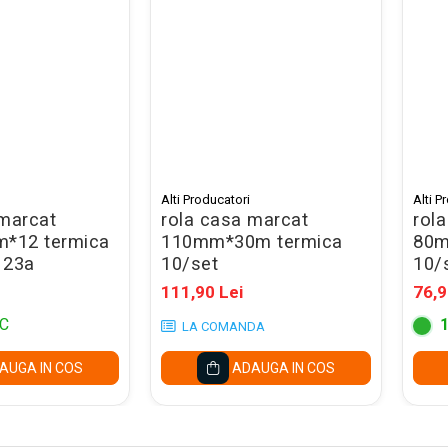
Alti Producatori
Alti P
 marcat
rola casa marcat
rol
*12 termica
110mm*30m termica
80m
123a
10/set
10/
111,90 Lei
76,9
C
LA COMANDA
AUGA IN COS
ADAUGA IN COS