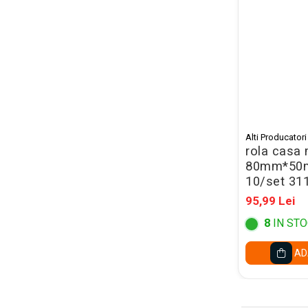
Set acuarele tempera
Culori si vopsele acrilice
Acuarele Guase
Pahare, palete si sorturi
pictura copii
Pensule scoala copii
Alti Producatori
Pensule cu rezervor
rola casa
80mm*50m
Pensule scolare bucata
10/set 31
Pensule scolare set
95,99 Lei
Lipiciuri
8
IN STO
Foarfece pentru copii
Hartie si carton colorate
AD
Hartie Creponata, Hartie
Glasata