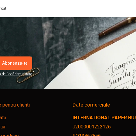
rcat
a de Confidentialitate
Date comerciale
e pentru clienți
ată
INTERNATIONAL PAPER BUSI
tur
J2000001222126
r produse
RO13467556