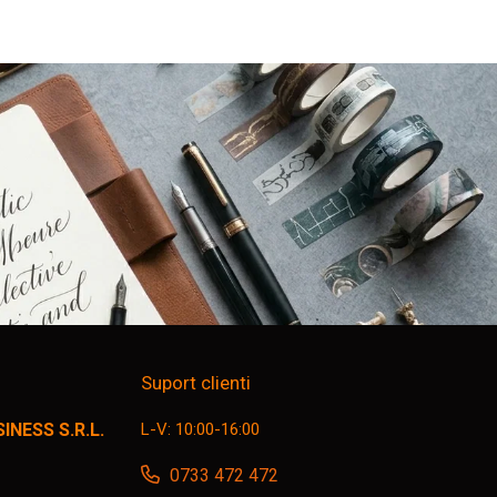
Suport clienti
NESS S.R.L.
L-V: 10:00-16:00
0733 472 472