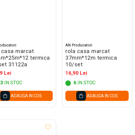
roducatori
Alti Producatori
a casa marcat
rola casa marcat
m*25m*12 termica
37mm*12m termica
set 31122a
10/set
9 Lei
16,90 Lei
13
IN STOC
6
IN STOC
ADAUGA IN COS
ADAUGA IN COS