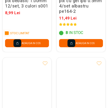
pix bebasic 1.00mm
pix cu gel ipb 0.5mm
12/set, 3 culori s001
4/set albastru
pe164-2
8,99 Lei
11,49 Lei
8
IN STOC
STOC LIMITAT
ADAUGA IN COS
ADAUGA IN COS