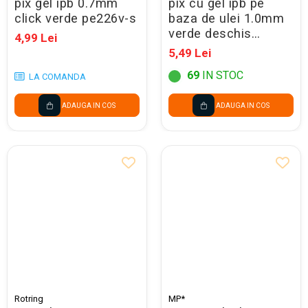
pix gel ipb 0.7mm
pix cu gel ipb pe
click verde pe226v-s
baza de ulei 1.0mm
verde deschis
4,99 Lei
pe233vc-s
5,49 Lei
69
IN STOC
LA COMANDA
ADAUGA IN COS
ADAUGA IN COS
Rotring
MP*