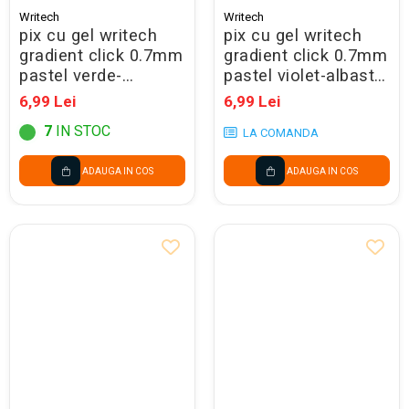
Writech
Writech
pix cu gel writech
pix cu gel writech
gradient click 0.7mm
gradient click 0.7mm
pastel verde-
pastel violet-albastru
albastru
260032/260066/26003
6,99 Lei
6,99 Lei
260029/260066/260033
7
IN STOC
LA COMANDA
ADAUGA IN COS
ADAUGA IN COS