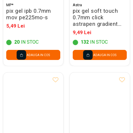
MP*
Astra
pix gel ipb 0.7mm
pix gel soft touch
mov pe225mo-s
0.7mm click
astrapen gradient
5,49 Lei
neon 201024001
9,49 Lei
20
IN STOC
132
IN STOC
ADAUGA IN COS
ADAUGA IN COS