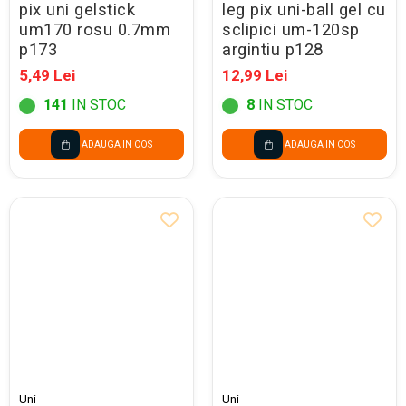
pix uni gelstick
leg pix uni-ball gel cu
um170 rosu 0.7mm
sclipici um-120sp
p173
argintiu p128
5,49 Lei
12,99 Lei
141
IN STOC
8
IN STOC
ADAUGA IN COS
ADAUGA IN COS
Uni
Uni