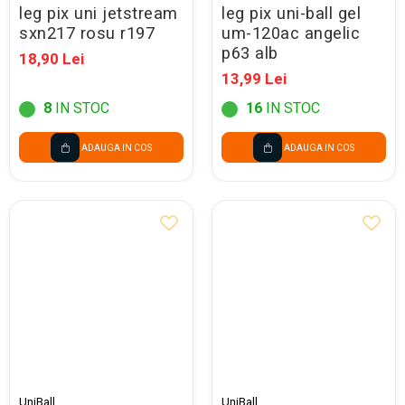
leg pix uni jetstream
leg pix uni-ball gel
sxn217 rosu r197
um-120ac angelic
p63 alb
18,90 Lei
13,99 Lei
8
IN STOC
16
IN STOC
ADAUGA IN COS
ADAUGA IN COS
UniBall
UniBall