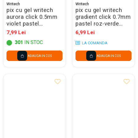
Writech
Writech
pix cu gel writech
pix cu gel writech
aurora click 0.5mm
gradient click 0.7mm
violet pastel
pastel roz-verde
260023/260028
260030/260066/26003
7,99 Lei
6,99 Lei
301
IN STOC
LA COMANDA
ADAUGA IN COS
ADAUGA IN COS