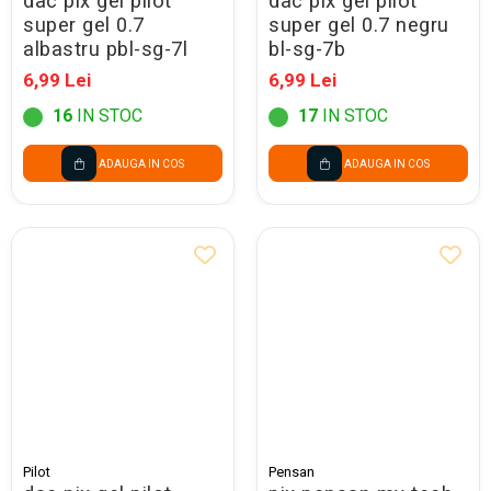
dac pix gel pilot
dac pix gel pilot
super gel 0.7
super gel 0.7 negru
albastru pbl-sg-7l
bl-sg-7b
6,99 Lei
6,99 Lei
16
IN STOC
17
IN STOC
ADAUGA IN COS
ADAUGA IN COS
Pilot
Pensan