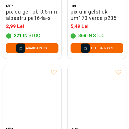
MP*
Uni
pix cu gel ipb 0.5mm
pix uni gelstick
albastru pe164a-s
um170 verde p235
2,99 Lei
5,49 Lei
221
IN STOC
368
IN STOC
ADAUGA IN COS
ADAUGA IN COS