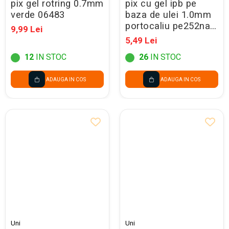
pix gel rotring 0.7mm
pix cu gel ipb pe
verde 06483
baza de ulei 1.0mm
portocaliu pe252na-
9,99 Lei
s
5,49 Lei
12
IN STOC
26
IN STOC
ADAUGA IN COS
ADAUGA IN COS
Uni
Uni