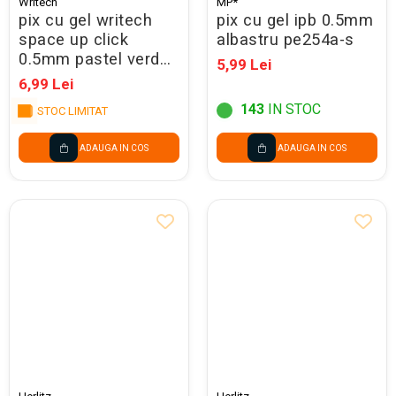
Writech
MP*
Seturi Creative pentru Copii
pix cu gel writech
pix cu gel ipb 0.5mm
space up click
albastru pe254a-s
Stampile Copii
0.5mm pastel verde
5,99 Lei
260018/260021
6,99 Lei
143
IN STOC
STOC LIMITAT
ADAUGA IN COS
ADAUGA IN COS