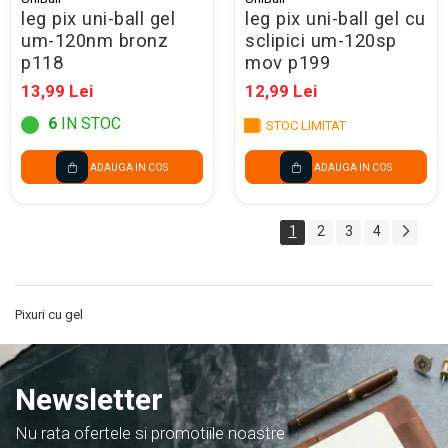
leg pix uni-ball gel
leg pix uni-ball gel cu
um-120nm bronz
sclipici um-120sp
p118
mov p199
13,99 Lei
12,99 Lei
6
IN STOC
STOC LIMITAT
ADAUGA IN COS
ADAUGA IN COS
1
2
3
4
Pixuri cu gel
Newsletter
Nu rata ofertele si promotiile noastre