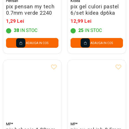
Pensan
Kidea
pix pensan my tech
pix gel culori pastel
0.7mm verde 2240
6/set kidea dp6ka
1,29 Lei
12,99 Lei
38
IN STOC
25
IN STOC
ADAUGA IN COS
ADAUGA IN COS
MP*
MP*