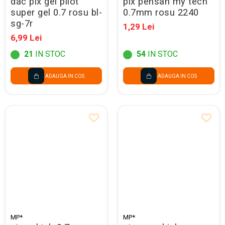
dac pix gel pilot
pix pensan my tech
super gel 0.7 rosu bl-
0.7mm rosu 2240
sg-7r
1,29 Lei
6,99 Lei
21
IN STOC
54
IN STOC
ADAUGA IN COS
ADAUGA IN COS
MP*
MP*