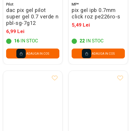
Pilot
MP*
dac pix gel pilot
pix gel ipb 0.7mm
super gel 0.7 verde n
click roz pe226ro-s
pbl-sg-7g12
5,49 Lei
6,99 Lei
16
IN STOC
22
IN STOC
ADAUGA IN COS
ADAUGA IN COS