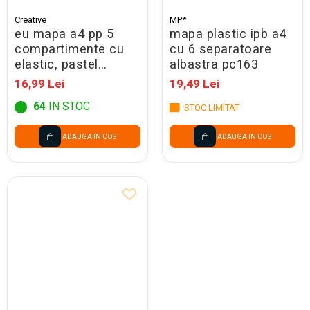
Creative
MP*
eu mapa a4 pp 5
mapa plastic ipb a4
compartimente cu
cu 6 separatoare
elastic, pastel
albastra pc163
120391
16,99 Lei
19,49 Lei
64
IN STOC
STOC LIMITAT
ADAUGA IN COS
ADAUGA IN COS