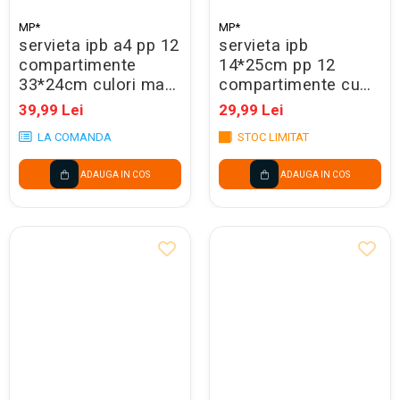
MP*
MP*
servieta ipb a4 pp 12
servieta ipb
compartimente
14*25cm pp 12
33*24cm culori mate
compartimente cu
pc611
elastic culori mate
39,99 Lei
29,99 Lei
pc613
LA COMANDA
STOC LIMITAT
ADAUGA IN COS
ADAUGA IN COS