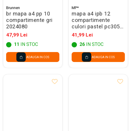
Brunnen
MP*
br mapa a4 pp 10
mapa a4 ipb 12
compartimente gri
compartimente
2024080
culori pastel pc305f-
p
47,99 Lei
41,99 Lei
11
IN STOC
26
IN STOC
ADAUGA IN COS
ADAUGA IN COS