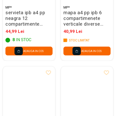
MP*
MP*
servieta ipb a4 pp
mapa a4 pp ipb 6
neagra 12
compartimenete
compartimente
verticale diverse
colorate, cu elastic
culori, translucida
44,99 Lei
40,99 Lei
pc619
pc385
8
IN STOC
STOC LIMITAT
ADAUGA IN COS
ADAUGA IN COS