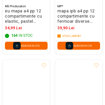
Alti Producatori
MP*
eu mapa a4 pp 12
mapa ipb a4 pp 12
compartimente cu
compartimente cu
elastic, pastel
fermoar diverse
120380
culori pc454
34,99 Lei
39,90 Lei
164
IN STOC
STOC LIMITAT
ADAUGA IN COS
ADAUGA IN COS