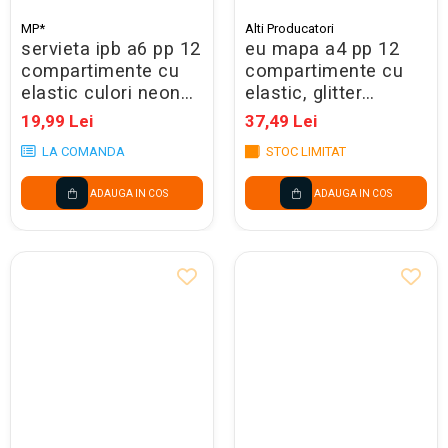
MP*
Alti Producatori
servieta ipb a6 pp 12
eu mapa a4 pp 12
compartimente cu
compartimente cu
elastic culori neon
elastic, glitter
pc616
120370
19,99 Lei
37,49 Lei
LA COMANDA
STOC LIMITAT
ADAUGA IN COS
ADAUGA IN COS