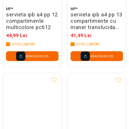
MP*
MP*
servieta ipb a4 pp 12
servieta ipb a4 pp 13
compartimente
compartimente cu
multicolore pc612
maner translucida
culori asortate
44,99 Lei
41,49 Lei
pc345af
STOC LIMITAT
STOC LIMITAT
ADAUGA IN COS
ADAUGA IN COS