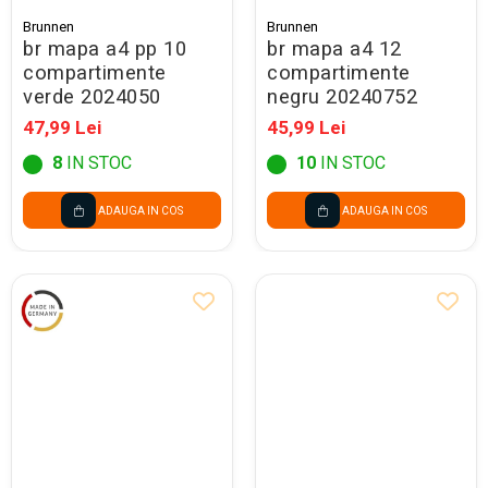
Seturi Creative pentru Copii
Brunnen
Brunnen
br mapa a4 pp 10
br mapa a4 12
Stampile Copii
compartimente
compartimente
verde 2024050
negru 20240752
47,99 Lei
45,99 Lei
8
IN STOC
10
IN STOC
ADAUGA IN COS
ADAUGA IN COS