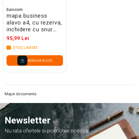
Eurocom
mapa business
alavo a4, cu rezerva,
inchidere cu snur
elastic, gri 82095
95,99 Lei
STOC LIMITAT
ADAUGA IN COS
Mape documente
Newsletter
Nu rata ofertele si promotiile noastre