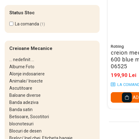
Cerneala Stilouri, Patroane
cerneala
Status Stoc
Creioane colorate
La comanda
(1)
Creioane
Carioci
Rotring
Creioane Mecanice
Creioane cerate colorate
creion mec
600 blue 
Instrumente pentru scris kids
... nedefinit ...
06525
Albume Foto
Jocuri Educative si Puzzle-uri
Alonje indosariere
199,90 Lei
Pilot Frixion
Animale/ Insecte
LA COMAN
Ascutitoare
Corector fluid cu pasta
Baloane diverse
corectoare
AD
Banda adeziva
Pic cu rescriere
Banda satin
Betisoare, Socotitori
Ascutitori
blocnotesuri
Acuarele
Blocuri de desen
Acuarele Tempera la bucata
Breloc/ Inel chei, Eticheta bagaje