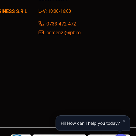
NESS S.R.L.
L-V: 10:00-16:00
0733 472 472
comenzi@ipb.ro
Hi! How can I help you today?