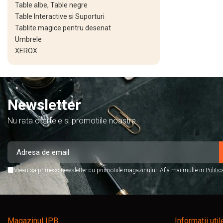
Table albe, Table negre
Pixuri cu radiera
Table Interactive si Suporturi
Seturi Creative pentru Copii
Tablite magice pentru desenat
Umbrele
Stampile Copii
XEROX
ORGANIZARE SI ARHIVARE
Bibliorafturi
Alonje indosariere
Newsletter
Etichete pentru bibliorafturi
Folii de protectie pentru
Nu rata ofertele si promotiile noastre
documente
Dosare plastic cu sina pt
documente
Vreau sa primesc newsletter cu promotiile magazinului. Afla mai multe in
Politic
Mape carton cu elastic
Cutii si containere arhivare
Caiete mecanice
Magazinul IPB
Informații util