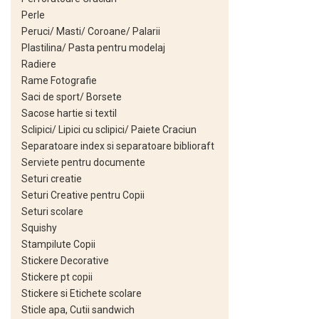
Perle
Jurnale cu cheita, lacat,
Peruci/ Masti/ Coroane/ Palarii
magnet
Plastilina/ Pasta pentru modelaj
Pasta modelatoare
Radiere
Harti de perete
Rame Fotografie
Saci de sport/ Borsete
Creta scolara
Sacose hartie si textil
Glob Pamantesc Scolar
Sclipici/ Lipici cu sclipici/ Paiete Craciun
Separatoare index si separatoare biblioraft
Materiale Didactice
Serviete pentru documente
Instrumente geometrie pentru
Seturi creatie
tabla scolara
Seturi Creative pentru Copii
Seturi scolare
Tablite de desenat magnetice
Squishy
Sugativa
Stampilute Copii
Articole papetarie pentru copii
Stickere Decorative
Stickere pt copii
Banda adeziva
Stickere si Etichete scolare
Compas scolar
Sticle apa, Cutii sandwich