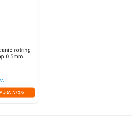
anic rotring
mp 0.5mm
DA
AUGA IN COS