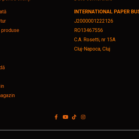
ată
INTERNATIONAL PAPER BUSI
tur
J2000001222126
r produse
RO13467556
C.A. Rosetti, nr 15A
Cluj-Napoca, Cluj
dă
in
magazin