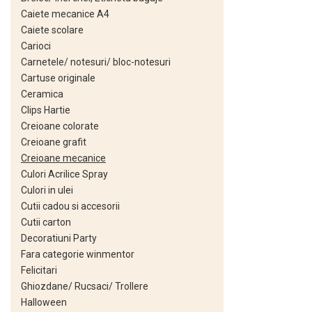
Caiete mecanice A4
Set acuarele tempera
Caiete scolare
Culori si vopsele acrilice
Carioci
Carnetele/ notesuri/ bloc-notesuri
Acuarele Guase
Cartuse originale
Pahare, palete si sorturi
Ceramica
pictura copii
Clips Hartie
Creioane colorate
Pensule scoala copii
Creioane grafit
Pensule cu rezervor
Creioane mecanice
Pensule scolare bucata
Culori Acrilice Spray
Pensule scolare set
Culori in ulei
Lipiciuri
Cutii cadou si accesorii
Cutii carton
Foarfece pentru copii
Decoratiuni Party
Hartie si carton colorate
Fara categorie winmentor
Felicitari
Hartie Creponata, Hartie
Ghiozdane/ Rucsaci/ Trollere
Glasata
Halloween