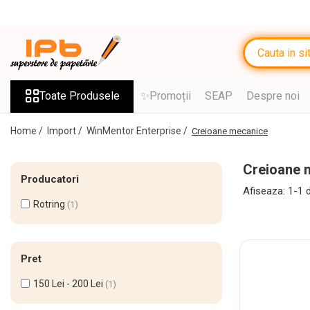
Toate Produsele
RECHIZITE SCOLARE IPB
Ghiozdane, Rucsacuri, Trolere
Toate Produsele
✨Promoții
SEAP
Despre noi
Penare, Etuiuri, Necessaire
Home /
Import /
WinMentor Enterprise /
Creioane mecanice
Saci de sport, Borsete
Caiete
Creioane 
Producatori
Caiete cu 2 sau mai multe
Afiseaza:
1-
1
d
subiecte
Rotring
(1)
Caiete de Calitate
Blocuri de desen
Pret
Coperți
150 Lei - 200 Lei
(1)
Stilouri si Rollere cu Cerneala