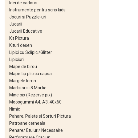
Mape Birou/ Dosare Scolare
Idei de cadouri
Instrumente pentru scris kids
Trusa geometrie scolara
Jocuri si Puzzle-uri
Rigle, echere si raportor
Jucarii
plastic
Jucarii Educative
Sticle, caserole, pusculite,
Kit Pictura
suporturi copii
Kituri desen
Lipici cu Sclipici/Glitter
Etichete scolare
Lipiciuri
Stickere scolare
Mape de birou
Mape tip plic cu capsa
Seturi scolare
Margele lemn
Plastilina, Planseta plastilina
Martisor si 8 Martie
Radiera
Mine pix (Rezerve pix)
Moosgummi A4, A3, 40x60
Socotitoare, Betisoare
Nimic
Carti de Colorat pentru copii
Pahare, Palete si Sorturi Pictura
Patroane cerneala
Carti Educative
Penare/ Etuiuri/ Necessaire
Carnetele notite copii
Perforatoare Craciun