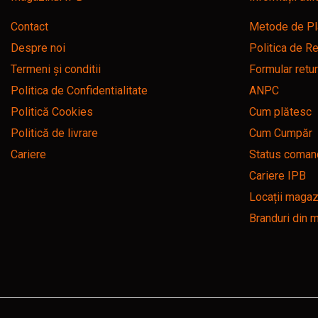
Caiete mecanice A4
Caiete mecanice A5
Contact
Metode de Pl
Indecsi autoadezivi,
Despre noi
Politica de Re
pagemarkere
Termeni și conditii
Formular retu
Separatoare index si
Politica de Confidentialitate
ANPC
separatoare biblioraft
Politică Cookies
Cum plătesc
Dosare carton
Politică de livrare
Cum Cumpăr
Dosare extensibile
Cariere
Status coman
Dosare suspendabile si
Cariere IPB
suporturi
Locații magaz
Dosar plic din plastic cu elastic
Branduri din 
Mape plastic cu elastic
Mape de prezentare cu folii
Mape tip plic cu capsa
Serviete pentru documente