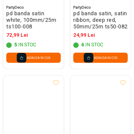
Seturi Creative pentru Copii
PartyDeco
PartyDeco
pd banda satin
pd banda satin, satin
Stampile Copii
white, 100mm/25m
ribbon, deep red,
ts100-008
50mm/25m ts50-082
72,99 Lei
24,99 Lei
5
IN STOC
6
IN STOC
ADAUGA IN COS
ADAUGA IN COS