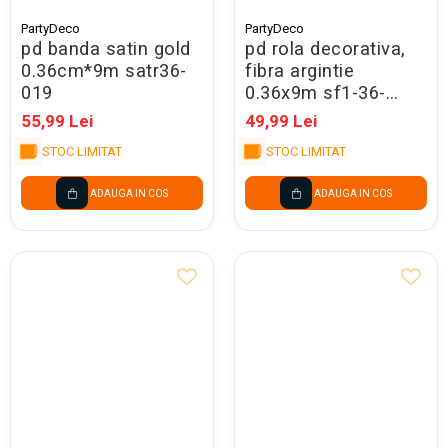
PartyDeco
PartyDeco
pd banda satin gold
pd rola decorativa,
0.36cm*9m satr36-
fibra argintie
019
0.36x9m sf1-36-
018me
55,99 Lei
49,99 Lei
STOC LIMITAT
STOC LIMITAT
ADAUGA IN COS
ADAUGA IN COS