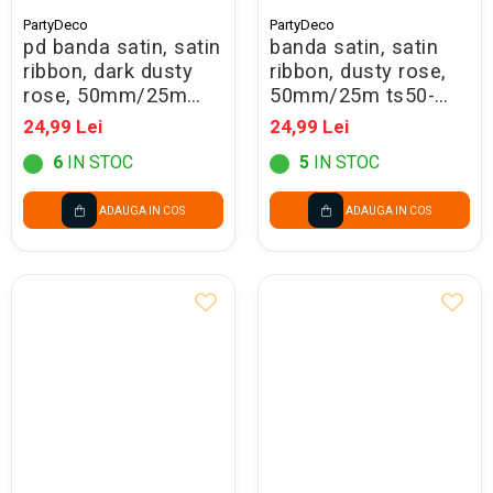
PartyDeco
PartyDeco
pd banda satin, satin
banda satin, satin
ribbon, dark dusty
ribbon, dusty rose,
rose, 50mm/25m
50mm/25m ts50-
ts50-081brc
081br
24,99 Lei
24,99 Lei
6
IN STOC
5
IN STOC
ADAUGA IN COS
ADAUGA IN COS