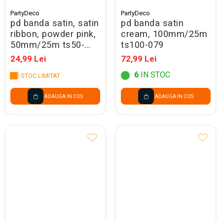
PartyDeco
PartyDeco
pd banda satin, satin
pd banda satin
ribbon, powder pink,
cream, 100mm/25m
50mm/25m ts50-
ts100-079
081pj
24,99 Lei
72,99 Lei
6
IN STOC
STOC LIMITAT
ADAUGA IN COS
ADAUGA IN COS