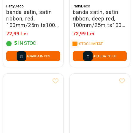
PartyDeco
PartyDeco
banda satin, satin
banda satin, satin
ribbon, red,
ribbon, deep red,
100mm/25m ts100-
100mm/25m ts100-
007
082
72,99 Lei
72,99 Lei
5
IN STOC
STOC LIMITAT
ADAUGA IN COS
ADAUGA IN COS