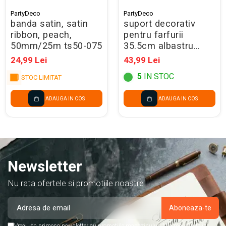
PartyDeco
PartyDeco
banda satin, satin
suport decorativ
ribbon, peach,
pentru farfurii
50mm/25m ts50-075
35.5cm albastru
deschis-auriu 6/set
24,99 Lei
43,99 Lei
ppt11-011
5
IN STOC
STOC LIMITAT
ADAUGA IN COS
ADAUGA IN COS
Newsletter
Nu rata ofertele si promotiile noastre