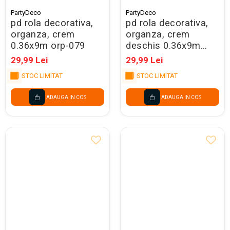
PartyDeco
PartyDeco
pd rola decorativa,
pd rola decorativa,
organza, crem
organza, crem
0.36x9m orp-079
deschis 0.36x9m
orp-079j
29,99 Lei
29,99 Lei
STOC LIMITAT
STOC LIMITAT
ADAUGA IN COS
ADAUGA IN COS