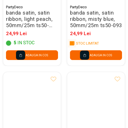
PartyDeco
PartyDeco
banda satin, satin
banda satin, satin
ribbon, light peach,
ribbon, misty blue,
50mm/25m ts50-
50mm/25m ts50-093
075j
24,99 Lei
24,99 Lei
5
IN STOC
STOC LIMITAT
ADAUGA IN COS
ADAUGA IN COS