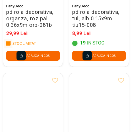
PartyDeco
PartyDeco
pd rola decorativa,
pd rola decorativa,
organza, roz pal
tul, alb 0.15x9m
0.36x9m orp-081b
tiu15-008
29,99 Lei
8,99 Lei
19
IN STOC
STOC LIMITAT
ADAUGA IN COS
ADAUGA IN COS