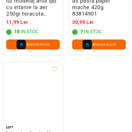
lut modelaj artix ipb
as pasta paper
cu intarire la aer
mache 420g
250gr teracota
83814901
py035-2
11,99 Lei
30,99 Lei
18
IN STOC
7
IN STOC
ADAUGA IN COS
ADAUGA IN COS
MP*