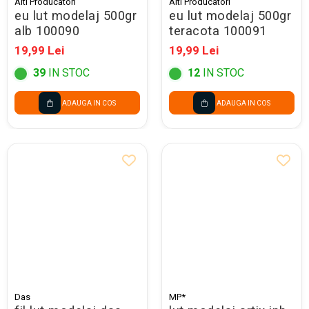
Alti Producatori
Alti Producatori
Seturi Creative pentru Copii
eu lut modelaj 500gr
eu lut modelaj 500gr
alb 100090
teracota 100091
Stampile Copii
19,99 Lei
19,99 Lei
39
IN STOC
12
IN STOC
ADAUGA IN COS
ADAUGA IN COS
Das
MP*