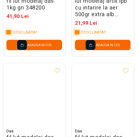
fil lut modelaj das
lut modelaj artix ipb
1kg gri 348200
cu intarire la aer
500gr extra alb
41,90 Lei
py037
21,99 Lei
STOC LIMITAT
STOC LIMITAT
ADAUGA IN COS
ADAUGA IN COS
Das
Das