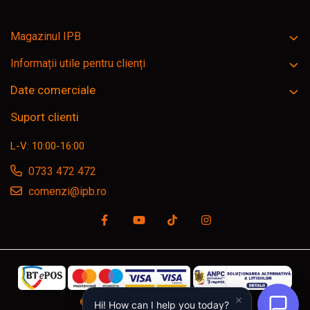
Magazinul IPB
Informații utile pentru clienți
Date comerciale
Suport clienti
L-V: 10:00-16:00
0733 472 472
comenzi@ipb.ro
©Copyright SC IPB SRL, ipb.ro © 2026
Hi! How can I help you today?