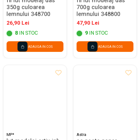
fil lut modelaj das
fil lut modelaj das
350g culoarea
700g culoarea
lemnului 348700
lemnului 348800
26,90 Lei
47,90 Lei
8
IN STOC
9
IN STOC
ADAUGA IN COS
ADAUGA IN COS
MP*
Astra