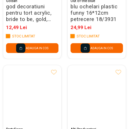
Godan
Out of the blue
god decoratiuni
blu ochelari plastic
pentru tort acrylic,
funny 16*12cm
bride to be, gold,
petrecere 18/3931
15*16cm pf-dabb
12,49 Lei
24,99 Lei
STOC LIMITAT
STOC LIMITAT
ADAUGA IN COS
ADAUGA IN COS