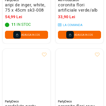
PartyDeco
Alti Producatori
aripi de inger, white,
coronita flori
75 x 45cm sk3-008
artificiale verde/alb
54,99 Lei
33,90 Lei
11
IN STOC
LA COMANDA
ADAUGA IN COS
ADAUGA IN COS
PartyDeco
PartyDeco