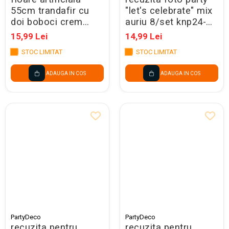
55cm trandafir cu
"let's celebrate" mix
doi boboci crem
auriu 8/set knp24-
deschis kwt3-079j
019
15,99 Lei
14,99 Lei
STOC LIMITAT
STOC LIMITAT
ADAUGA IN COS
ADAUGA IN COS
PartyDeco
PartyDeco
recuzita pentru
recuzita pentru