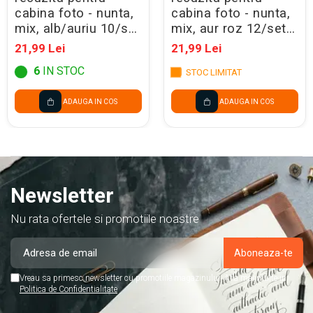
cabina foto - nunta,
cabina foto - nunta,
mix, alb/auriu 10/set
mix, aur roz 12/set
knp30
knp32
21,99 Lei
21,99 Lei
6
IN STOC
STOC LIMITAT
ADAUGA IN COS
ADAUGA IN COS
Newsletter
Nu rata ofertele si promotiile noastre
Vreau sa primesc newsletter cu promotiile magazinului. Afla mai multe in
Politica de Confidentialitate