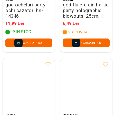
Seturi Creative pentru Copii
god ochelari party
god fluiere din hartie
ochi cazatori hn-
party holographic
Stampile Copii
14346
blowouts, 25cm,
gold-silver 5/set pz-
11,99 Lei
6,49 Lei
thzs
9
IN STOC
STOC LIMITAT
ADAUGA IN COS
ADAUGA IN COS