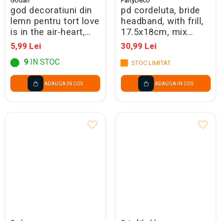
Godan
PartyDeco
god decoratiuni din
pd cordeluta, bride
lemn pentru tort love
headband, with frill,
is in the air-heart,
17.5x18cm, mix
10*30cm rv-dpls
op45
5,99 Lei
30,99 Lei
9
IN STOC
STOC LIMITAT
ADAUGA IN COS
ADAUGA IN COS