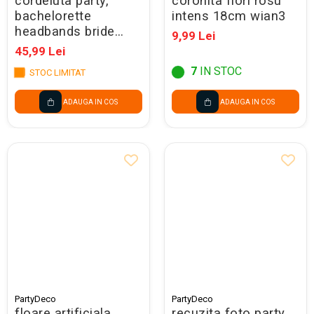
cordeluta party,
coronita flori rosu
bachelorette
intens 18cm wian3
headbands bride
9,99 Lei
squad with
45,99 Lei
bunnyears, 29x25cm
7
IN STOC
STOC LIMITAT
6/set op23
ADAUGA IN COS
ADAUGA IN COS
PartyDeco
PartyDeco
floare artificiala
recuzita foto party