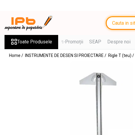
Toate Produsele
RECHIZITE SCOLARE IPB
Ghiozdane, Rucsacuri, Trolere
Toate Produsele
✨Promoții
SEAP
Despre noi
Penare, Etuiuri, Necessaire
Home /
INSTRUMENTE DE DESEN SI PROIECTARE /
Rigle T (teu) /
Saci de sport, Borsete
Caiete
Caiete cu 2 sau mai multe
subiecte
Caiete de Calitate
Blocuri de desen
Coperți
Stilouri si Rollere cu Cerneala