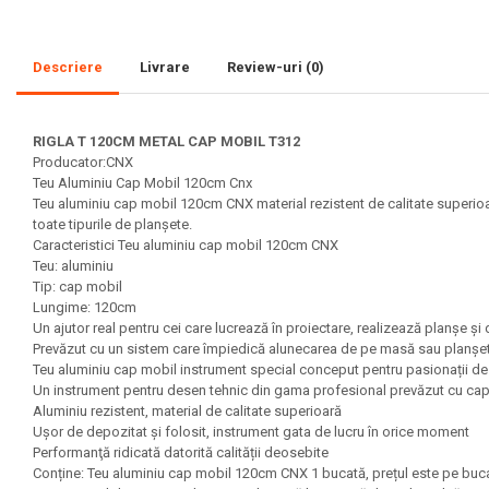
Set acuarele tempera
Descriere
Livrare
Review-uri
(0)
Culori si vopsele acrilice
Acuarele Guase
Pahare, palete si sorturi
RIGLA T 120CM METAL CAP MOBIL T312
Producator:CNX
pictura copii
Teu Aluminiu Cap Mobil 120cm Cnx
Pensule scoala copii
Teu aluminiu cap mobil 120cm CNX material rezistent de calitate superioa
toate tipurile de planșete.
Pensule cu rezervor
Caracteristici Teu aluminiu cap mobil 120cm CNX
Pensule scolare bucata
Teu: aluminiu
Tip: cap mobil
Pensule scolare set
Lungime: 120cm
Lipiciuri
Un ajutor real pentru cei care lucrează în proiectare, realizează planșe și 
Prevăzut cu un sistem care împiedică alunecarea de pe masă sau planşet
Foarfece pentru copii
Teu aluminiu cap mobil instrument special conceput pentru pasionații de 
Un instrument pentru desen tehnic din gama profesional prevăzut cu cap m
Hartie si carton colorate
Aluminiu rezistent, material de calitate superioară
Hartie Creponata, Hartie
Ușor de depozitat și folosit, instrument gata de lucru în orice moment
Performanţă ridicată datorită calității deosebite
Glasata
Conține: Teu aluminiu cap mobil 120cm CNX 1 bucată, prețul este pe buc