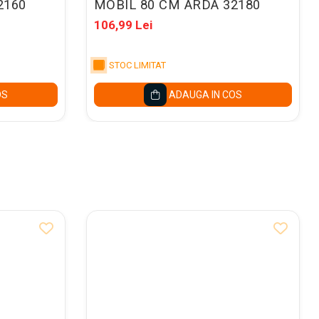
2160
MOBIL 80 CM ARDA 32180
106,99 Lei
STOC LIMITAT
OS
ADAUGA IN COS