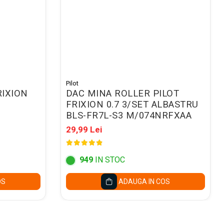
Pilot
RIXION
DAC MINA ROLLER PILOT
FRIXION 0.7 3/SET ALBASTRU
BLS-FR7L-S3 M/074NRFXAA
29,99 Lei
949
IN STOC
OS
ADAUGA IN COS