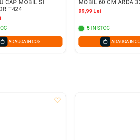
U CAP MOBIL SI
MOBIL 60 CM ARDA 3
OR T424
99,99 Lei
i
TOC
5
IN STOC
ADAUGA IN COS
ADAUGA IN C