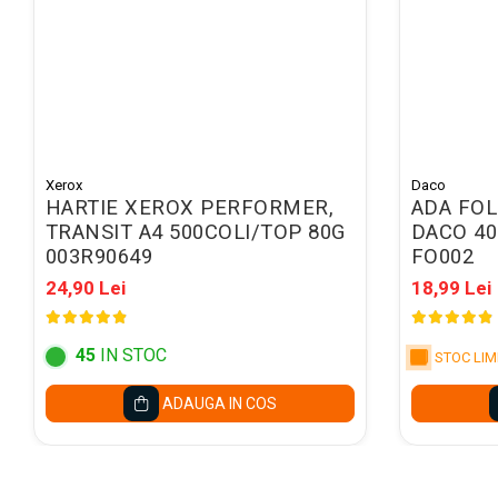
Mape conferinta, semnaturi
Mape cu multiple
compartimente
Caseta bani
Clipboarduri
Folii de Ambalare
Xerox
Daco
HARTIE XEROX PERFORMER,
ADA FOL
Pungi cu fermoar
TRANSIT A4 500COLI/TOP 80G
DACO 40
Sfoara si Elastice
003R90649
FO002
Suporturi si mape carti vizita
24,90 Lei
18,99 Lei
ARTICOLE DE BIROU
Suporturi instrumente de scris
45
IN STOC
STOC LIM
Suporturi verticale pentru
ADAUGA IN COS
documente
Tavite pentru documente
Benzi adezive si dispensere