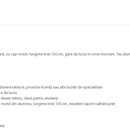
ră, cu cap mobil, lungime braț 120 cm, gata de lucru în orice moment. Teu alu
desene tehnice, proiecte licență sau alte lucrări de specialitate
a de lucru
desen tehnic, ideal pentru studenți
obil din aluminiu, lungime braț 120 cm, excelent raport calitate-preț
ată