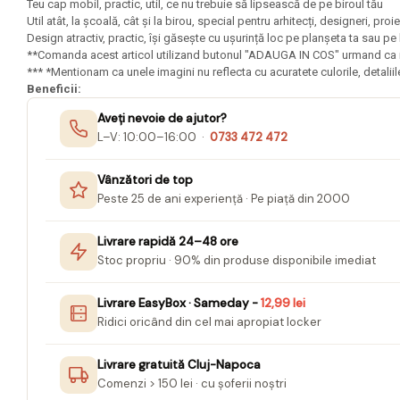
Mape Birou/ Dosare Scolare
Teu cap mobil, practic, util, ce nu trebuie să lipsească de pe biroul tău
Util atât, la școală, cât și la birou, special pentru arhitecți, designeri, pro
Trusa geometrie scolara
Design atractiv, practic, își găsește cu ușurință loc pe planșeta ta sau pe 
**Comanda acest articol utilizand butonul "ADAUGA IN COS" urmand ca in m
Rigle, echere si raportor
*** *Mentionam ca unele imagini nu reflecta cu acuratete culorile, detali
plastic
Beneficii:
Sticle, caserole, pusculite,
Aveți nevoie de ajutor?
suporturi copii
L–V: 10:00–16:00 ·
0733 472 472
Etichete scolare
Vânzători de top
Stickere scolare
Peste 25 de ani experiență · Pe piață din 2000
Seturi scolare
Livrare rapidă 24–48 ore
Plastilina, Planseta plastilina
Stoc propriu · 90% din produse disponibile imediat
Radiera
Livrare EasyBox · Sameday -
12,99 lei
Socotitoare, Betisoare
Ridici oricând din cel mai apropiat locker
Carti de Colorat pentru copii
Carti Educative
Livrare gratuită Cluj-Napoca
Comenzi > 150 lei · cu șoferii noștri
Carnetele notite copii