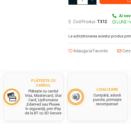
Ai nev
Cod Produs:
T312
La achizitionarea acestui produs prim
Adauga la Favorite
Cere 
PLĂTEȘTE CU
CARDUL
LOIALIZARE
Plătește cu cardul
Cumpără, adună
Visa, Mastercard, Star
puncte, primește
Card, UpRomania
recompense!
,Edenred sau Pluxee.
în siguranță, prin iPay
de la BT cu 3D Secure