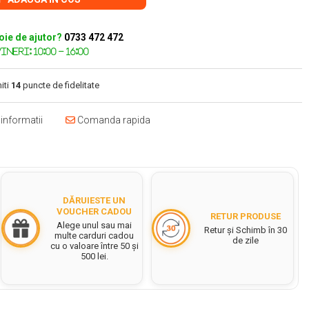
oie de ajutor?
0733 472 472
iti
14
puncte de fidelitate
informatii
Comanda rapida
DĂRUIESTE UN
VOUCHER CADOU
RETUR PRODUSE
Alege unul sau mai
Retur și Schimb în 30
multe carduri cadou
de zile
cu o valoare între 50 și
500 lei.