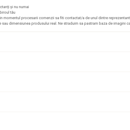
iectanți și nu numai
biroul tău
omentul procesarii comenzii sa fiti contactat/a de unul dintre reprezentantii 
ile sau dimensiunea produsului real. Ne straduim sa pastram baza de imagini cat