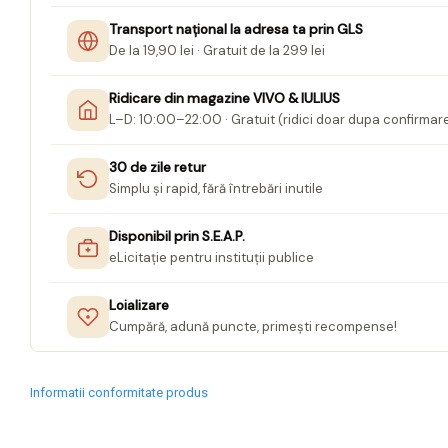
Jurnale cu cheita, lacat,
Transport național la adresa ta prin GLS
magnet
De la 19,90 lei · Gratuit de la 299 lei
Pasta modelatoare
Ridicare din magazine VIVO & IULIUS
Harti de perete
L–D: 10:00–22:00 · Gratuit (ridici doar dupa confirmar
Creta scolara
30 de zile retur
Glob Pamantesc Scolar
Simplu și rapid, fără întrebări inutile
Materiale Didactice
Disponibil prin S.E.A.P.
Instrumente geometrie pentru
eLicitație pentru instituții publice
tabla scolara
Tablite de desenat magnetice
Loializare
Cumpără, adună puncte, primești recompense!
Sugativa
Articole papetarie pentru copii
Informatii conformitate produs
Banda adeziva
Compas scolar