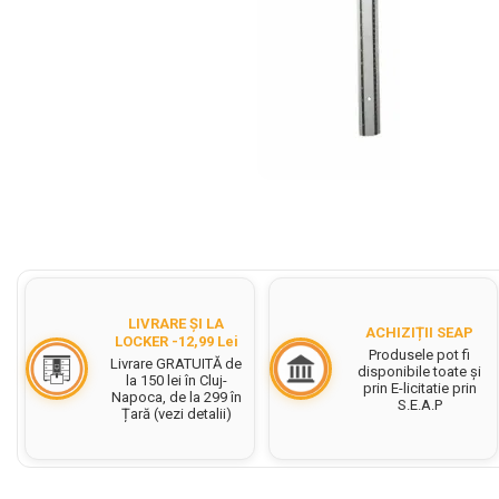
Cerneala Stilouri, Patroane
cerneala
Creioane colorate
Creioane
Carioci
Creioane cerate colorate
Distribuie
Instrumente pentru scris kids
pe
Facebook
Jocuri Educative si Puzzle-uri
Pilot Frixion
Corector fluid cu pasta
LIVRARE ȘI LA
ACHIZIȚII SEAP
LOCKER -12,99 Lei
corectoare
Produsele pot fi
Livrare GRATUITĂ de
disponibile toate și
la 150 lei în Cluj-
Pic cu rescriere
prin E-licitatie prin
Napoca, de la 299 în
S.E.A.P
Țară (vezi detalii)
Ascutitori
Acuarele
Acuarele Tempera la bucata