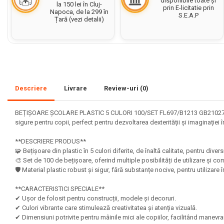
disponibile toate și
la 150 lei în Cluj-
prin E-licitatie prin
Napoca, de la 299 în
Set acuarele tempera
S.E.A.P
Țară (vezi detalii)
Culori si vopsele acrilice
Acuarele Guase
Pahare, palete si sorturi
pictura copii
Descriere
Livrare
Review-uri
(0)
Pensule scoala copii
Pensule cu rezervor
BEȚIȘOARE ȘCOLARE PLASTIC 5 CULORI 100/SET FL697/B1213 GB21027 – set de 
Pensule scolare bucata
sigure pentru copii, perfect pentru dezvoltarea dexterității și imaginației 
Pensule scolare set
**DESCRIERE PRODUS**
Lipiciuri
🧩 Bețișoare din plastic în 5 culori diferite, de înaltă calitate, pentru divers
🎨 Set de 100 de bețișoare, oferind multiple posibilități de utilizare și c
Foarfece pentru copii
🛡️ Material plastic robust și sigur, fără substanțe nocive, pentru utilizare
Hartie si carton colorate
**CARACTERISTICI SPECIALE**
Hartie Creponata, Hartie
✔ Ușor de folosit pentru construcții, modele și decoruri.
Glasata
✔ Culori vibrante care stimulează creativitatea și atenția vizuală.
✔ Dimensiuni potrivite pentru mâinile mici ale copiilor, facilitând manevr