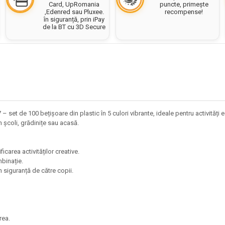
puncte, primește
Card, UpRomania
recompense!
,Edenred sau Pluxee.
în siguranță, prin iPay
de la BT cu 3D Secure
100 bețișoare din plastic în 5 culori vibrante, ideale pentru activități educat
în școli, grădinițe sau acasă.
ificarea activităților creative.
ombinație.
 în siguranță de către copii.
area.