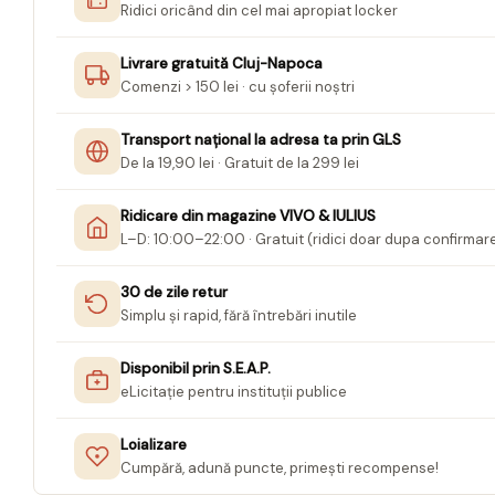
Ridici oricând din cel mai apropiat locker
Jurnale cu cheita, lacat,
magnet
Livrare gratuită Cluj-Napoca
Comenzi > 150 lei · cu șoferii noștri
Pasta modelatoare
Harti de perete
Transport național la adresa ta prin GLS
Creta scolara
De la 19,90 lei · Gratuit de la 299 lei
Glob Pamantesc Scolar
Ridicare din magazine VIVO & IULIUS
Materiale Didactice
L–D: 10:00–22:00 · Gratuit (ridici doar dupa confirmar
Instrumente geometrie pentru
30 de zile retur
tabla scolara
Simplu și rapid, fără întrebări inutile
Tablite de desenat magnetice
Disponibil prin S.E.A.P.
Sugativa
eLicitație pentru instituții publice
Articole papetarie pentru copii
Banda adeziva
Loializare
Cumpără, adună puncte, primești recompense!
Compas scolar