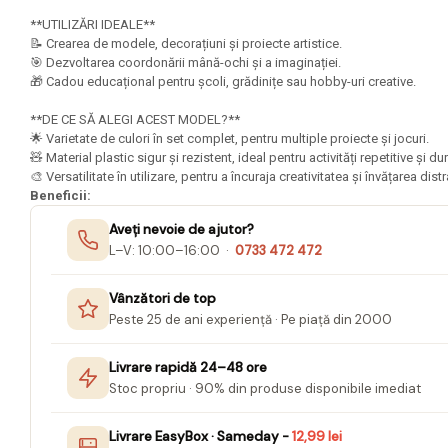
Mape Birou/ Dosare Scolare
**UTILIZĂRI IDEALE**
Trusa geometrie scolara
📝 Crearea de modele, decorațiuni și proiecte artistice.
🎯 Dezvoltarea coordonării mână-ochi și a imaginației.
Rigle, echere si raportor
🎁 Cadou educațional pentru școli, grădinițe sau hobby-uri creative.
plastic
**DE CE SĂ ALEGI ACEST MODEL?**
Sticle, caserole, pusculite,
🌟 Varietate de culori în set complet, pentru multiple proiecte și jocuri.
suporturi copii
🧸 Material plastic sigur și rezistent, ideal pentru activități repetitive și d
Etichete scolare
🎨 Versatilitate în utilizare, pentru a încuraja creativitatea și învățarea distr
Beneficii:
Stickere scolare
Aveți nevoie de ajutor?
Seturi scolare
L–V: 10:00–16:00 ·
0733 472 472
Plastilina, Planseta plastilina
Vânzători de top
Radiera
Peste 25 de ani experiență · Pe piață din 2000
Socotitoare, Betisoare
Livrare rapidă 24–48 ore
Carti de Colorat pentru copii
Stoc propriu · 90% din produse disponibile imediat
Carti Educative
Livrare EasyBox · Sameday -
12,99 lei
Carnetele notite copii