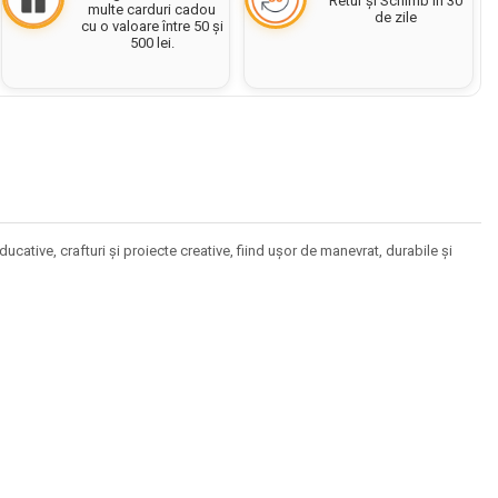
Retur și Schimb în 30
multe carduri cadou
de zile
cu o valoare între 50 și
500 lei.
ive, crafturi și proiecte creative, fiind ușor de manevrat, durabile și