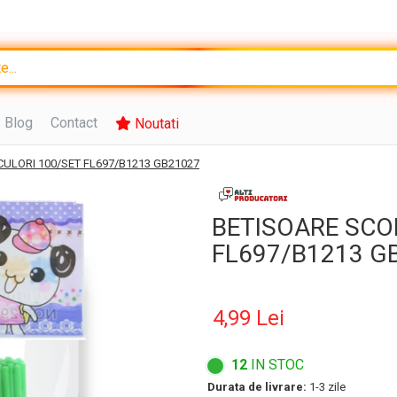
Blog
Contact
Noutati
CULORI 100/SET FL697/B1213 GB21027
BETISOARE SCOL
FL697/B1213 G
4,99 Lei
12
IN STOC
Durata de livrare:
1-3 zile