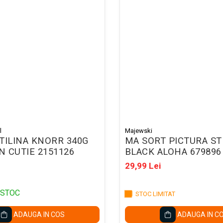
l
Majewski
TILINA KNORR 340G
MA SORT PICTURA ST
IN CUTIE 2151126
BLACK ALOHA 679896
29,99 Lei
 STOC
STOC LIMITAT
ADAUGA IN COS
ADAUGA IN C