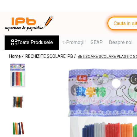
Toate Produsele
RECHIZITE SCOLARE IPB
Ghiozdane, Rucsacuri, Trolere
Toate Produsele
✨Promoții
SEAP
Despre noi
Penare, Etuiuri, Necessaire
Home /
RECHIZITE SCOLARE IPB /
BETISOARE SCOLARE PLASTIC 5 
Saci de sport, Borsete
Caiete
Caiete cu 2 sau mai multe
subiecte
Caiete de Calitate
Blocuri de desen
Coperți
Stilouri si Rollere cu Cerneala