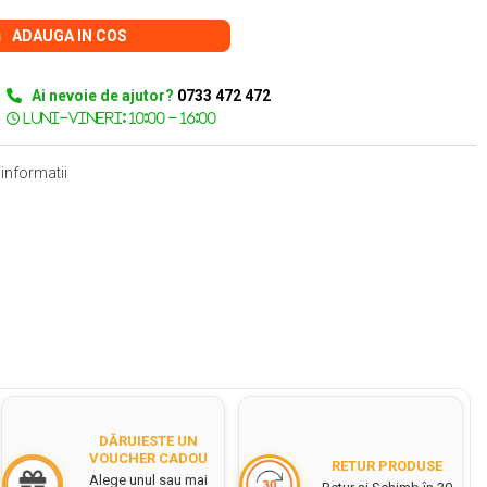
ADAUGA IN COS
Ai nevoie de ajutor?
0733 472 472
informatii
DĂRUIESTE UN
VOUCHER CADOU
RETUR PRODUSE
Alege unul sau mai