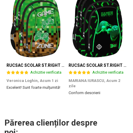
RUCSAC SCOLAR ST.RIGHT 4 COMPARTIMENTE BP-04 GAME ZONE 698187
RUCSAC SCOLAR ST.RIGHT 4 COMPARTIMENTE BP-04 GREEN LEVEL 301339
Achizitie verificata
Achizitie verificata
Veronica Loghin,
Acum 1 zi
MARIANA IURASCU,
Acum 2
G
zile
Excelent! Sunt foarte mulțumită!
M
Conform descrierii
e
m
d
p
f
b
Părerea clienților despre
c
noi: