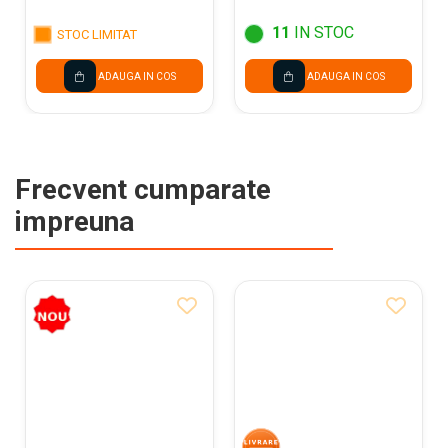
ST.RIGHT PC-01
TURBO KICK
11
IN STOC
STOC LIMITAT
697425
ADAUGA IN COS
ADAUGA IN COS
Frecvent cumparate
impreuna