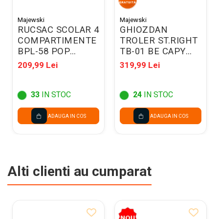
Majewski
Majewski
RUCSAC SCOLAR 4
GHIOZDAN
COMPARTIMENTE
TROLER ST.RIGHT
BPL-58 POP
TB-01 BE CAPY
DEMON HUNTERS
300776
209,99 Lei
319,99 Lei
VIOLET 304767
33
IN STOC
24
IN STOC
ADAUGA IN COS
ADAUGA IN COS
Alti clienti au cumparat