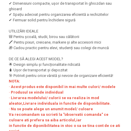
Felicitari Craciun
Decoratiuni Fetru
magnet
✔ Dimensiuni compacte, ușor de transportat în ghiozdan sau
Figurine, Ornamente Pasla /Lemn/
Decoratiuni Moosgummi
ghioard
Pasta modelatoare
Moos
✔ Spațiu adecvat pentru organizarea eficientă a rechizitelor
Decoratiuni Papier Mache
✔ Fermuar solid pentru închidere sigură
Fundite, Panglici , Benzi Craciun
Harti de perete
Nasturi
Globuri din plastic
Idei Creative
UTILIZĂRI IDEALE
Creta scolara
Hartie Ambalaj Christmas
🎒 Pentru școală, studii, birou sau călătorii
Glob Pamantesc Scolar
🖍️ Pentru pixuri, creioane, markere și alte accesorii mici
idei de Cadouri Craciun
🎁 Cadou practic pentru elevi, studenți sau colegi de muncă
Materiale Didactice
Jucarii Craciun
Lumanari tort, Confetti
DE CE SĂ ALEGI ACEST MODEL?
Instrumente geometrie pentru
🌟 Design simplu și funcționalitate ridicată
Muschi decor
tabla scolara
🧳 Ușor de transportat și depozitat
Perforatoare/ Sabloane cu forme de
🎯 Potrivit pentru orice vârstă și nevoie de organizare eficientă!
Tablite de desenat magnetice
Craciun
NOTA:
Sugativa
· Acest produs este disponibil in mai multe culori/ modele
Sclipici/ Lipici cu sclipici/ Paiete
· Produsul se vinde individual
Craciun
Articole papetarie pentru copii
· Livrarea modelului/ culorii se va realiza in mod
Servetele/ Farfurii/ Pahare/ Paie
aleator,Livrare individuala in functie de disponibilitate.
Banda adeziva
Craciun
· Nu se poate alege un anumit model/ culoare
Seturi creative Christmas
Va recomandam sa scrieti la "observatii comanda" ce
Compas scolar
culoare ati prefera sa aiba articolul,iar
Umbrele
Pixuri cu radiera
in functie de diponibilitatea in stoc o sa se tina cont de ce ati