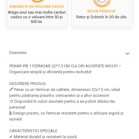
Hartie matriceala
Masini si Echipamente
DĂRUIESTE UN VOUCHER CADOU
Abtibilduri, Stickere Christmas
Rigle, echere si raportor
Hartie tip pergament
RETUR PRODUSE
Alege unul sau mai multe carduri
Instrumente, Echipamente, Accesorii
Articole de Papetarie Craciun
plastic
cadou cu o valoare între 50 și
Retur și Schimb în 30 de zile
Indigo
500 lei.
Perforatoare Forme Decorative
Baloane de Craciun si An Nou
Sticle, caserole, pusculite,
Bijuterii
Rezerve caiet mecanic
Banda autoadeziva/ Stickere
suporturi copii
Fereastra
Diverse accesorii bijuterii
Sacose hartie si textil
Etichete scolare
Bannere, Semne Craciun
Margele din Lemn
Set hartie Colorata mix
Descriere
Stickere scolare
Bile/ Conuri/ Globuri din Polistiren
Margele din plastic/ sticla
Braduti/ Stelute/ Accesorii impodobit
Seturi scolare
Margele Fuzibile
PENAR IPB 1 FERMOAR 22*7.5 CM CULORI ASORTATE MO241 –
Carton Decor/ Hartie decor Craciun
Organizare simplă și eficientă pentru rechizite!
Paiete, Strasuri si Pietricele
Plastilina, Planseta plastilina
Casute Craciun
Perle
DESCRIERE PRODUS
Radiera
Coronite/ Inele polistiren
Snur, sarma, elastic, fir
🖊️ Penar cu un fermoar de calitate, dimensiuni 22x7.5 cm, ideal
Costume/ Costumatii Craciun si
Socotitoare, Betisoare
pentru păstrarea pixurilor, creioanelor și a altor accesorii
Decoratiuni
accesorii
🎨 Disponibil în culori asortate pentru a se potrivi stilului tău
Carti de Colorat pentru copii
personal
Animale/ Insecte
Cutii, Sacose, Pungi, Ambalaje
🔒 Design practic, cu fermoar rezistent pentru o utilizare sigură și
Christmas
Carti Educative
Decoratiuni din Lemn
ușoară
Decoratiuni Craciun
Decoratiuni din polistiren
Carnetele notite copii
Diverse Articole de Craciun
CARACTERISTICI SPECIALE
Decoratiuni Diverse
Jurnale cu cheita, lacat,
✔ Material durabil și rezistent la uzură