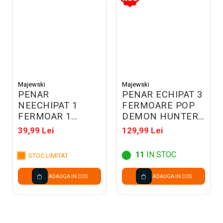
Majewski
Majewski
PENAR
PENAR ECHIPAT 3
NEECHIPAT 1
FERMOARE POP
FERMOAR 1
DEMON HUNTERS
EXTENSIE
VIOLET 304835
39,99 Lei
129,99 Lei
ST.RIGHT PC-01
TURBO KICK
11
IN STOC
STOC LIMITAT
697425
ADAUGA IN COS
ADAUGA IN COS