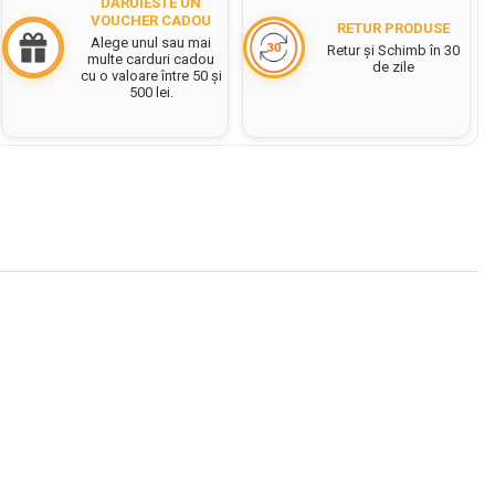
DĂRUIESTE UN
VOUCHER CADOU
RETUR PRODUSE
Alege unul sau mai
Retur și Schimb în 30
multe carduri cadou
de zile
cu o valoare între 50 și
500 lei.