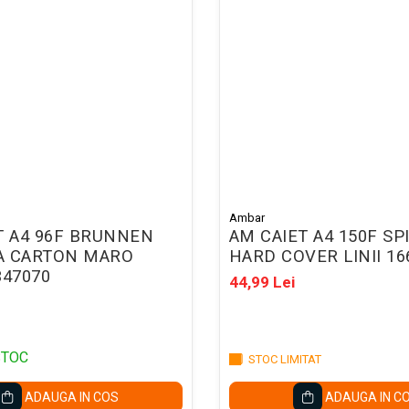
Ambar
T A4 96F BRUNNEN
AM CAIET A4 150F SP
A CARTON MARO
HARD COVER LINII 16
347070
44,99 Lei
STOC
STOC LIMITAT
ADAUGA IN COS
ADAUGA IN C