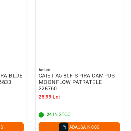
Ambar
IRA BLUE
CAIET A5 80F SPIRA CAMPUS
6833
MOONFLOW PATRATELE
228760
25,99 Lei
24
IN STOC
OS
ADAUGA IN COS