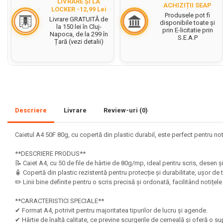
LIVRARE ȘI LA
ACHIZIȚII SEAP
LOCKER -12,99 Lei
Set acuarele tempera
Produsele pot fi
Livrare GRATUITĂ de
disponibile toate și
la 150 lei în Cluj-
prin E-licitatie prin
Culori si vopsele acrilice
Napoca, de la 299 în
S.E.A.P
Țară (vezi detalii)
Acuarele Guase
Pahare, palete si sorturi
pictura copii
Pensule scoala copii
Pensule cu rezervor
Descriere
Livrare
Review-uri
(0)
Pensule scolare bucata
Pensule scolare set
Caietul A4 50F 80g, cu copertă din plastic durabil, este perfect pentru noti
Lipiciuri
**DESCRIERE PRODUS**
Foarfece pentru copii
📝 Caiet A4, cu 50 de file de hârtie de 80g/mp, ideal pentru scris, desen 
🧴 Copertă din plastic rezistentă pentru protecție și durabilitate, ușor de t
Hartie si carton colorate
✏️ Linii bine definite pentru o scris precisă și ordonată, facilitând notițel
Hartie Creponata, Hartie
**CARACTERISTICI SPECIALE**
Glasata
✔ Format A4, potrivit pentru majoritatea tipurilor de lucru și agende.
✔ Hârtie de înaltă calitate, ce previne scurgerile de cerneală și oferă o 