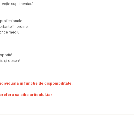
rotecție suplimentară.
te profesionale.
ortante în ordine.
n orice mediu.
e sporită.
ris și desen!
ndividuala in functie de disponibilitate.
refera sa aiba articolul,iar
!