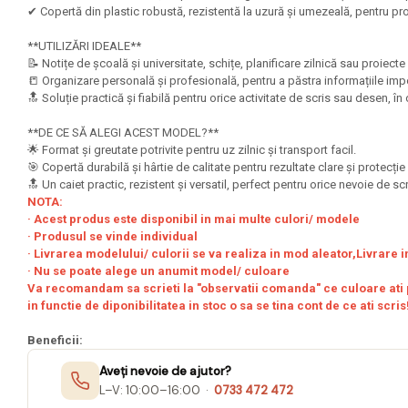
Mape Birou/ Dosare Scolare
✔ Copertă din plastic robustă, rezistentă la uzură și umezeală, pentru p
Trusa geometrie scolara
**UTILIZĂRI IDEALE**
Rigle, echere si raportor
📝 Notițe de școală și universitate, schițe, planificare zilnică sau proiec
plastic
📒 Organizare personală și profesională, pentru a păstra informațiile imp
🔝 Soluție practică și fiabilă pentru orice activitate de scris sau desen, î
Sticle, caserole, pusculite,
suporturi copii
**DE CE SĂ ALEGI ACEST MODEL?**
🌟 Format și greutate potrivite pentru uz zilnic și transport facil.
Etichete scolare
🎯 Copertă durabilă și hârtie de calitate pentru rezultate clare și protecți
🔝 Un caiet practic, rezistent și versatil, perfect pentru orice nevoie de sc
Stickere scolare
NOTA:
· Acest produs este disponibil in mai multe culori/ modele
Seturi scolare
· Produsul se vinde individual
Plastilina, Planseta plastilina
· Livrarea modelului/ culorii se va realiza in mod aleator,Livrare i
· Nu se poate alege un anumit model/ culoare
Radiera
Va recomandam sa scrieti la "observatii comanda" ce culoare ati p
in functie de diponibilitatea in stoc o sa se tina cont de ce ati scris
Socotitoare, Betisoare
Carti de Colorat pentru copii
Beneficii:
Aveți nevoie de ajutor?
Carti Educative
L–V: 10:00–16:00 ·
0733 472 472
Carnetele notite copii