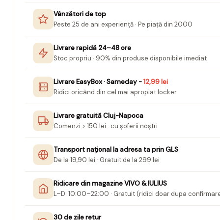
Jurnale cu cheita, lacat,
Vânzători de top
magnet
Peste 25 de ani experiență · Pe piață din 2000
Pasta modelatoare
Livrare rapidă 24–48 ore
Harti de perete
Stoc propriu · 90% din produse disponibile imediat
Creta scolara
Livrare EasyBox · Sameday -
12,99 lei
Glob Pamantesc Scolar
Ridici oricând din cel mai apropiat locker
Materiale Didactice
Livrare gratuită Cluj-Napoca
Instrumente geometrie pentru
Comenzi > 150 lei · cu șoferii noștri
tabla scolara
Tablite de desenat magnetice
Transport național la adresa ta prin GLS
De la 19,90 lei · Gratuit de la 299 lei
Sugativa
Articole papetarie pentru copii
Ridicare din magazine VIVO & IULIUS
L–D: 10:00–22:00 · Gratuit (ridici doar dupa confirmar
Banda adeziva
Compas scolar
30 de zile retur