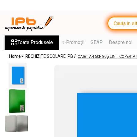
Toate Produsele
RECHIZITE SCOLARE IPB
Ghiozdane, Rucsacuri, Trolere
Toate Produsele
✨Promoții
SEAP
Despre noi
Penare, Etuiuri, Necessaire
Home /
RECHIZITE SCOLARE IPB /
CAIET A4 50F 80g LINII, COPERTA
Jocuri Educative si Puzzle-uri
Saci de sport, Borsete
Caiete
Caiete cu 2 sau mai multe
subiecte
Caiete de Calitate
Blocuri de desen
Coperți