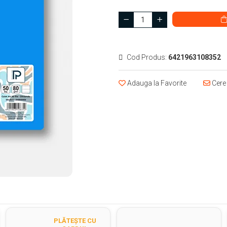
Cod Produs:
6421963108352
Adauga la Favorite
Cere 
PLĂTEȘTE CU