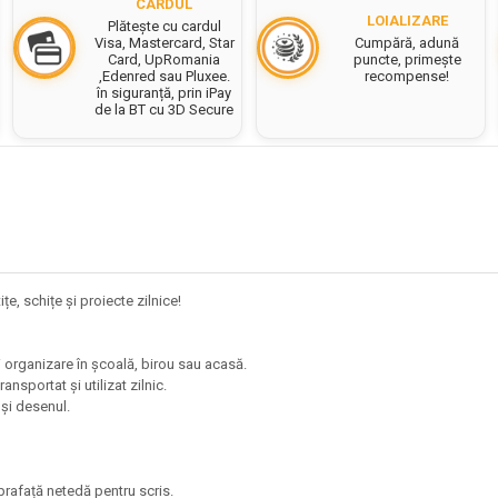
CARDUL
LOIALIZARE
Plătește cu cardul
Cumpără, adună
Visa, Mastercard, Star
puncte, primește
Card, UpRomania
recompense!
,Edenred sau Pluxee.
în siguranță, prin iPay
de la BT cu 3D Secure
țe, schițe și proiecte zilnice!
și organizare în școală, birou sau acasă.
ransportat și utilizat zilnic.
e și desenul.
suprafață netedă pentru scris.