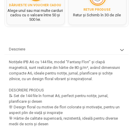
Hartie matriceala
Masini si Echipamente
DĂRUIESTE UN VOUCHER CADOU
Abtibilduri, Stickere Christmas
Rigle, echere si raportor
RETUR PRODUSE
Hartie tip pergament
Alege unul sau mai multe carduri
Instrumente, Echipamente, Accesorii
Articole de Papetarie Craciun
cadou cu o valoare între 50 și
Retur și Schimb în 30 de zile
plastic
500 lei.
Indigo
Perforatoare Forme Decorative
Baloane de Craciun si An Nou
Sticle, caserole, pusculite,
Bijuterii
Rezerve caiet mecanic
Banda autoadeziva/ Stickere
suporturi copii
Fereastra
Diverse accesorii bijuterii
Sacose hartie si textil
Etichete scolare
Bannere, Semne Craciun
Margele din Lemn
Descriere
Set hartie Colorata mix
Stickere scolare
Bile/ Conuri/ Globuri din Polistiren
Margele din plastic/ sticla
Braduti/ Stelute/ Accesorii impodobit
Seturi scolare
Notițele IPB A6 cu 144 file, model "Fantasy Flori" și clapă
Margele Fuzibile
Carton Decor/ Hartie decor Craciun
magnetică, sunt realizate din hârtie de 80 g/m², având dimensiuni
Paiete, Strasuri si Pietricele
Plastilina, Planseta plastilina
compacte A6, ideale pentru notițe, jurnal, planificare și schițe
Casute Craciun
Perle
zilnice, cu un design floral vibrant și inspirațional.
Radiera
Coronite/ Inele polistiren
Snur, sarma, elastic, fir
Costume/ Costumatii Craciun si
DESCRIERE PRODUS
Socotitoare, Betisoare
Decoratiuni
📝 Set de 144 file în format A6, perfect pentru notițe, jurnal,
accesorii
Carti de Colorat pentru copii
planificare și desen
Animale/ Insecte
Cutii, Sacose, Pungi, Ambalaje
🌸 Design floral cu motive de flori colorate și motivație, pentru un
Christmas
Carti Educative
Decoratiuni din Lemn
aspect plin de viață și inspirație
Decoratiuni Craciun
Decoratiuni din polistiren
🎯 Hârtie de calitate superioară, rezistentă, ideală pentru diverse
Carnetele notite copii
medii de scris și desen
Diverse Articole de Craciun
Decoratiuni Diverse
Jurnale cu cheita, lacat,