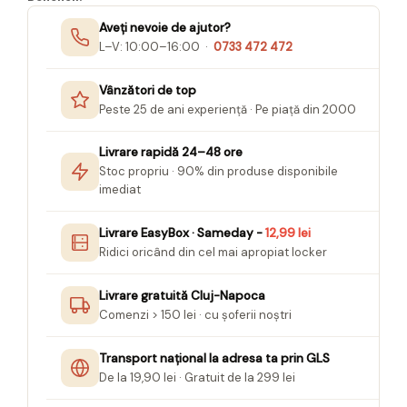
Seturi Creative pentru Copii
Aveți nevoie de ajutor?
Stampile Copii
L–V: 10:00–16:00 ·
0733 472 472
Vânzători de top
Peste 25 de ani experiență · Pe piață din 2000
Livrare rapidă 24–48 ore
Stoc propriu · 90% din produse disponibile
imediat
Livrare EasyBox · Sameday -
12,99 lei
Ridici oricând din cel mai apropiat locker
Livrare gratuită Cluj-Napoca
Comenzi > 150 lei · cu șoferii noștri
Transport național la adresa ta prin GLS
De la 19,90 lei · Gratuit de la 299 lei