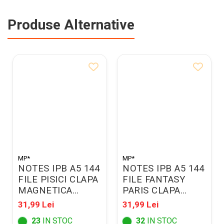
Produse Alternative
MP*
MP*
NOTES IPB A5 144
NOTES IPB A5 144
FILE PISICI CLAPA
FILE FANTASY
MAGNETICA
PARIS CLAPA
PB475-53
MAGNETICA
31,99 Lei
31,99 Lei
PB475-68
23
IN STOC
32
IN STOC