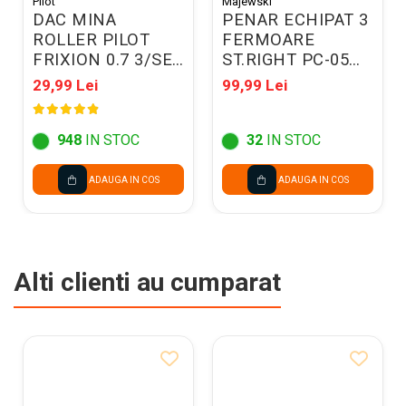
Pilot
Majewski
DAC MINA
PENAR ECHIPAT 3
ROLLER PILOT
FERMOARE
FRIXION 0.7 3/SET
ST.RIGHT PC-05
ALBASTRU BLS-
COSMIC SOCCER
29,99 Lei
99,99 Lei
FR7L-S3
301322
M/074NRFXAA
948
IN STOC
32
IN STOC
ADAUGA IN COS
ADAUGA IN COS
Alti clienti au cumparat