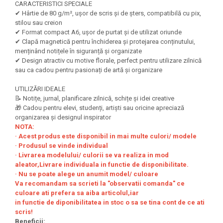
Felicitari Craciun
Decoratiuni Fetru
CARACTERISTICI SPECIALE
magnet
Figurine, Ornamente Pasla /Lemn/
✔ Hârtie de 80 g/m², ușor de scris și de șters, compatibilă cu pix,
Decoratiuni Moosgummi
Pasta modelatoare
Moos
stilou sau creion
Decoratiuni Papier Mache
✔ Format compact A6, ușor de purtat și de utilizat oriunde
Fundite, Panglici , Benzi Craciun
Harti de perete
Nasturi
✔ Clapă magnetică pentru închiderea și protejarea conținutului,
Globuri din plastic
menținând notițele în siguranță și organizate
Idei Creative
Creta scolara
✔ Design atractiv cu motive florale, perfect pentru utilizare zilnică
Hartie Ambalaj Christmas
sau ca cadou pentru pasionați de artă și organizare
Glob Pamantesc Scolar
idei de Cadouri Craciun
Materiale Didactice
Jucarii Craciun
UTILIZĂRI IDEALE
📝 Notițe, jurnal, planificare zilnică, schițe și idei creative
Lumanari tort, Confetti
Instrumente geometrie pentru
🎁 Cadou pentru elevi, studenți, artiști sau oricine apreciază
Muschi decor
tabla scolara
organizarea și designul inspirator
Perforatoare/ Sabloane cu forme de
NOTA:
Tablite de desenat magnetice
Craciun
· Acest produs este disponibil in mai multe culori/ modele
· Produsul se vinde individual
Sugativa
Sclipici/ Lipici cu sclipici/ Paiete
· Livrarea modelului/ culorii se va realiza in mod
Craciun
Articole papetarie pentru copii
aleator,Livrare individuala in functie de disponibilitate.
Servetele/ Farfurii/ Pahare/ Paie
· Nu se poate alege un anumit model/ culoare
Banda adeziva
Craciun
Va recomandam sa scrieti la "observatii comanda" ce
culoare ati prefera sa aiba articolul,iar
Seturi creative Christmas
Compas scolar
in functie de diponibilitatea in stoc o sa se tina cont de ce ati
Umbrele
scris!
Pixuri cu radiera
Beneficii: