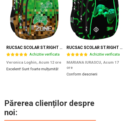
RUCSAC SCOLAR ST.RIGHT 4 COMPARTIMENTE BP-04 GAME ZONE 698187
RUCSAC SCOLAR ST.RIGHT 4 COMPARTIMENTE BP-04 GREEN LEVEL 301339
Achizitie verificata
Achizitie verificata
Veronica Loghin,
Acum 12 ore
MARIANA IURASCU,
Acum 17
G
ore
Excelent! Sunt foarte mulțumită!
M
Conform descrierii
e
m
d
p
f
b
Părerea clienților despre
c
noi: