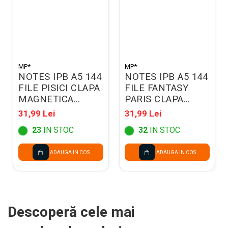
MP*
MP*
NOTES IPB A5 144
NOTES IPB A5 144
FILE PISICI CLAPA
FILE FANTASY
MAGNETICA
PARIS CLAPA
PB475-53
MAGNETICA
31,99 Lei
31,99 Lei
PB475-68
23
IN STOC
32
IN STOC
ADAUGA IN COS
ADAUGA IN COS
Descoperă cele mai