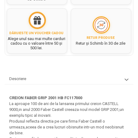
Hartie matriceala
Masini si Echipamente
Abtibilduri, Stickere Christmas
Rigle, echere si raportor
Hartie tip pergament
Instrumente, Echipamente, Accesorii
Articole de Papetarie Craciun
plastic
Indigo
Perforatoare Forme Decorative
Baloane de Craciun si An Nou
Sticle, caserole, pusculite,
Bijuterii
Rezerve caiet mecanic
Banda autoadeziva/ Stickere
suporturi copii
DĂRUIESTE UN VOUCHER CADOU
Fereastra
RETUR PRODUSE
Alege unul sau mai multe carduri
Diverse accesorii bijuterii
Sacose hartie si textil
Etichete scolare
cadou cu o valoare între 50 și
Retur și Schimb în 30 de zile
Bannere, Semne Craciun
500 lei.
Margele din Lemn
Set hartie Colorata mix
Stickere scolare
Bile/ Conuri/ Globuri din Polistiren
Margele din plastic/ sticla
Braduti/ Stelute/ Accesorii impodobit
Seturi scolare
Margele Fuzibile
Carton Decor/ Hartie decor Craciun
Paiete, Strasuri si Pietricele
Plastilina, Planseta plastilina
Casute Craciun
Descriere
Perle
Radiera
Coronite/ Inele polistiren
Snur, sarma, elastic, fir
Costume/ Costumatii Craciun si
Socotitoare, Betisoare
Decoratiuni
CREION FABER GRIP 2001 HB FC117000
accesorii
La aproape 100 de ani de la lansarea primului creion CASTELL
Carti de Colorat pentru copii
Animale/ Insecte
Cutii, Sacose, Pungi, Ambalaje
9000,in anul 2000 Faber Castell creeaza noul model GRIP 2001,un
Christmas
Carti Educative
Decoratiuni din Lemn
exemplu tipic al inovarii.
Produsul reflecta directia pe care firma Faber Castell o
Decoratiuni Craciun
Decoratiuni din polistiren
Carnetele notite copii
urmeaza,aceea de a crea lucruri obisnuite intr-un mod neobisnuit
Diverse Articole de Craciun
Decoratiuni Diverse
de bine.
Jurnale cu cheita, lacat,