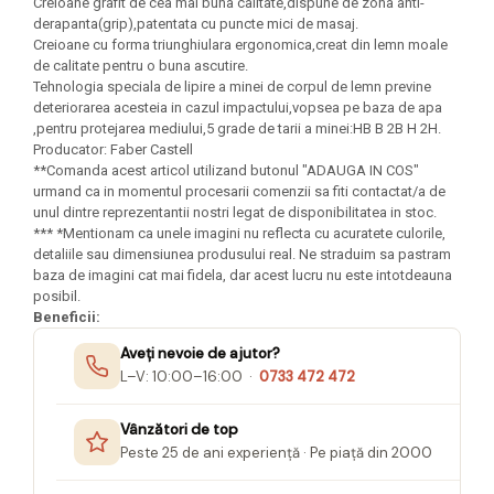
Felicitari Craciun
Creioane grafit de cea mai buna calitate,dispune de zona anti-
Decoratiuni Fetru
magnet
derapanta(grip),patentata cu puncte mici de masaj.
Figurine, Ornamente Pasla /Lemn/
Decoratiuni Moosgummi
Creioane cu forma triunghiulara ergonomica,creat din lemn moale
Pasta modelatoare
Moos
Decoratiuni Papier Mache
de calitate pentru o buna ascutire.
Fundite, Panglici , Benzi Craciun
Harti de perete
Tehnologia speciala de lipire a minei de corpul de lemn previne
Nasturi
deteriorarea acesteia in cazul impactului,vopsea pe baza de apa
Globuri din plastic
Idei Creative
Creta scolara
,pentru protejarea mediului,5 grade de tarii a minei:HB B 2B H 2H.
Hartie Ambalaj Christmas
Producator: Faber Castell
Glob Pamantesc Scolar
idei de Cadouri Craciun
**Comanda acest articol utilizand butonul "ADAUGA IN COS"
urmand ca in momentul procesarii comenzii sa fiti contactat/a de
Materiale Didactice
Jucarii Craciun
unul dintre reprezentantii nostri legat de disponibilitatea in stoc.
Lumanari tort, Confetti
Instrumente geometrie pentru
*** *Mentionam ca unele imagini nu reflecta cu acuratete culorile,
Muschi decor
detaliile sau dimensiunea produsului real. Ne straduim sa pastram
tabla scolara
baza de imagini cat mai fidela, dar acest lucru nu este intotdeauna
Perforatoare/ Sabloane cu forme de
Tablite de desenat magnetice
posibil.
Craciun
Beneficii:
Sugativa
Sclipici/ Lipici cu sclipici/ Paiete
Craciun
Aveți nevoie de ajutor?
Articole papetarie pentru copii
L–V: 10:00–16:00 ·
0733 472 472
Servetele/ Farfurii/ Pahare/ Paie
Banda adeziva
Craciun
Vânzători de top
Seturi creative Christmas
Compas scolar
Peste 25 de ani experiență · Pe piață din 2000
Umbrele
Pixuri cu radiera