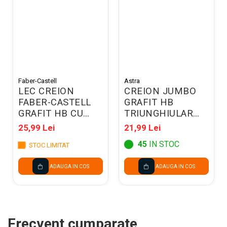
Faber-Castell
Astra
LEC CREION
CREION JUMBO
FABER-CASTELL
GRAFIT HB
GRAFIT HB CU
TRIUNGHIULAR
RADIERA 1112
PIXEL 3/SET +
25,99 Lei
21,99 Lei
12/SET FC111200
RADIERA
45
IN STOC
STOC LIMITAT
206023901
ADAUGA IN COS
ADAUGA IN COS
Frecvent cumparate