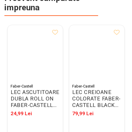
impreuna
Faber-Castell
Faber-Castell
LEC ASCUTITOARE
LEC CREIOANE
DUBLA ROLL ON
COLORATE FABER-
FABER-CASTELL
CASTELL BLACK
ALBASTRU-NEGRU
EDITION 24/SET
24,99 Lei
79,99 Lei
FC183910
FC116424