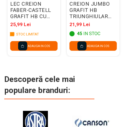
LEC CREION
CREION JUMBO
FABER-CASTELL
GRAFIT HB
GRAFIT HB CU
TRIUNGHIULAR
RADIERA 1112
PIXEL 3/SET +
25,99 Lei
21,99 Lei
12/SET FC111200
RADIERA
45
IN STOC
STOC LIMITAT
206023901
ADAUGA IN COS
ADAUGA IN COS
Descoperă cele mai
populare branduri: