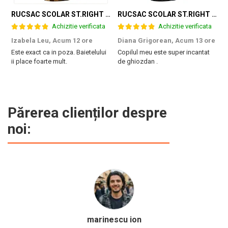
RUCSAC SCOLAR ST.RIGHT 3 COMPARTIMENTE GAME ZONE BP-26 301384
RUCSAC SCOLAR ST.RIGHT 3 COMPARTIMENTE GAME CONTROLLER SPLASH BP-26 697562
Achizitie verificata
Achizitie verificata
Izabela Leu,
Acum 12 ore
Diana Grigorean,
Acum 13 ore
C
Este exact ca in poza. Baietelului
Copilul meu este super incantat
F
ii place foarte mult.
de ghiozdan .
a
g
M
Părerea clienților despre
noi:
Calinescu Matei