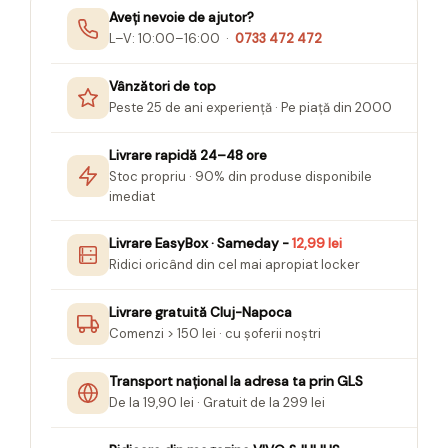
Felicitari Craciun
Decoratiuni Fetru
magnet
Aveți nevoie de ajutor?
Figurine, Ornamente Pasla /Lemn/
Decoratiuni Moosgummi
L–V: 10:00–16:00 ·
0733 472 472
Pasta modelatoare
Moos
Decoratiuni Papier Mache
Fundite, Panglici , Benzi Craciun
Harti de perete
Nasturi
Vânzători de top
Globuri din plastic
Idei Creative
Peste 25 de ani experiență · Pe piață din 2000
Creta scolara
Hartie Ambalaj Christmas
Glob Pamantesc Scolar
idei de Cadouri Craciun
Livrare rapidă 24–48 ore
Stoc propriu · 90% din produse disponibile
Materiale Didactice
Jucarii Craciun
imediat
Lumanari tort, Confetti
Instrumente geometrie pentru
Muschi decor
tabla scolara
Livrare EasyBox · Sameday -
12,99 lei
Perforatoare/ Sabloane cu forme de
Tablite de desenat magnetice
Ridici oricând din cel mai apropiat locker
Craciun
Sugativa
Sclipici/ Lipici cu sclipici/ Paiete
Livrare gratuită Cluj-Napoca
Craciun
Articole papetarie pentru copii
Comenzi > 150 lei · cu șoferii noștri
Servetele/ Farfurii/ Pahare/ Paie
Banda adeziva
Craciun
Transport național la adresa ta prin GLS
Seturi creative Christmas
Compas scolar
De la 19,90 lei · Gratuit de la 299 lei
Umbrele
Pixuri cu radiera