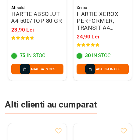
Absolut
Xerox
HARTIE ABSOLUT
HARTIE XEROX
A4 500/TOP 80 GR
PERFORMER,
TRANSIT A4
23,90 Lei
500COLI/TOP 80G
24,90 Lei
003R90649
75
IN STOC
30
IN STOC
ADAUGA IN COS
ADAUGA IN COS
Alti clienti au cumparat