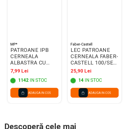
MP*
Faber-Castell
PATROANE IPB
LEC PATROANE
CERNEALA
CERNEALA FABER-
ALBASTRA CU
CASTELL 100/SET
STERGERE 6/SET
ALBASTRE
7,99 Lei
25,90 Lei
PE544
FC185500
1142
IN STOC
14
IN STOC
ADAUGA IN COS
ADAUGA IN COS
Descoperă cele mai