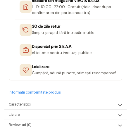
Ridicare din magazine VIVO & IULIUS
Seturi Creative pentru Copii
L–D: 10:00–22:00 · Gratuit (ridici doar dupa
confirmarea din partea noastra)
Stampile Copii
30 de zile retur
Simplu și rapid, fără întrebări inutile
Disponibil prin S.E.A.P.
eLicitație pentru instituții publice
Loializare
Cumpără, adună puncte, primești recompense!
Informatii conformitate produs
Caracteristici
Livrare
Review-uri
(0)