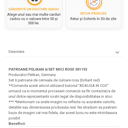
Hartie matriceala
Masini si Echipamente
Abtibilduri, Stickere Christmas
Rigle, echere si raportor
DĂRUIESTE UN VOUCHER CADOU
Hartie tip pergament
Instrumente, Echipamente, Accesorii
RETUR PRODUSE
Articole de Papetarie Craciun
Alege unul sau mai multe carduri
plastic
cadou cu o valoare între 50 și
Retur și Schimb în 30 de zile
Indigo
Perforatoare Forme Decorative
Baloane de Craciun si An Nou
500 lei.
Sticle, caserole, pusculite,
Bijuterii
Rezerve caiet mecanic
Banda autoadeziva/ Stickere
suporturi copii
Fereastra
Diverse accesorii bijuterii
Sacose hartie si textil
Etichete scolare
Bannere, Semne Craciun
Margele din Lemn
Set hartie Colorata mix
Stickere scolare
Bile/ Conuri/ Globuri din Polistiren
Descriere
Margele din plastic/ sticla
Braduti/ Stelute/ Accesorii impodobit
Seturi scolare
Margele Fuzibile
Carton Decor/ Hartie decor Craciun
Paiete, Strasuri si Pietricele
Plastilina, Planseta plastilina
PATROANE PELIKAN 6/SET MICI ROSII 301192
Casute Craciun
Producator:Pelikan, Germany
Perle
Radiera
Coronite/ Inele polistiren
Set 6 patroane de cerneala de culoare rosu (briliant red)
Snur, sarma, elastic, fir
**Comanda acest articol utilizand butonul "ADAUGA IN COS"
Costume/ Costumatii Craciun si
Socotitoare, Betisoare
Decoratiuni
urmand ca in momentul procesarii comenzii sa fiti contactat/a de
accesorii
unul dintre reprezentantii nostri legat de disponibilitatea in stoc.
Carti de Colorat pentru copii
Animale/ Insecte
Cutii, Sacose, Pungi, Ambalaje
*** *Mentionam ca unele imagini nu reflecta cu acuratete culorile,
Christmas
Carti Educative
Decoratiuni din Lemn
detaliile sau dimensiunea produsului real. Ne straduim sa pastram
baza de imagini cat mai fidela, dar acest lucru nu este intotdeauna
Decoratiuni Craciun
Decoratiuni din polistiren
Carnetele notite copii
posibil.
Diverse Articole de Craciun
Decoratiuni Diverse
Beneficii:
Jurnale cu cheita, lacat,