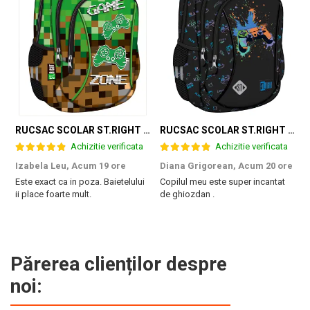
RUCSAC SCOLAR ST.RIGHT 3 COMPARTIMENTE GAME ZONE BP-26 301384
RUCSAC SCOLAR ST.RIGHT 3 COMPARTIMENTE GAME CONTROLLER SPLASH BP-26 697562
Achizitie verificata
Achizitie verificata
Izabela Leu,
Acum 19 ore
Diana Grigorean,
Acum 20 ore
C
Este exact ca in poza. Baietelului
Copilul meu este super incantat
F
ii place foarte mult.
de ghiozdan .
a
g
M
Părerea clienților despre
noi: