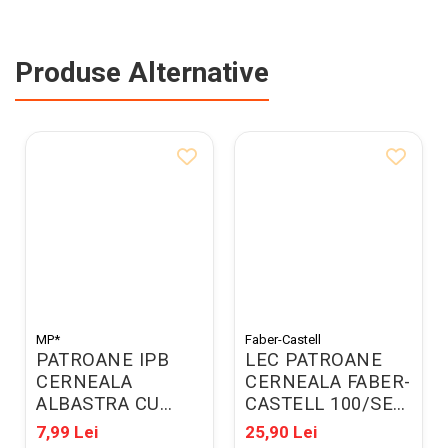
Produse Alternative
MP*
Faber-Castell
PATROANE IPB
LEC PATROANE
CERNEALA
CERNEALA FABER-
ALBASTRA CU
CASTELL 100/SET
STERGERE 6/SET
ALBASTRE
7,99 Lei
25,90 Lei
PE544
FC185500