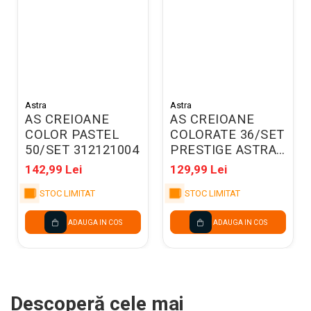
Astra
Astra
AS CREIOANE
AS CREIOANE
COLOR PASTEL
COLORATE 36/SET
50/SET 312121004
PRESTIGE ASTRA
312117003
142,99 Lei
129,99 Lei
STOC LIMITAT
STOC LIMITAT
ADAUGA IN COS
ADAUGA IN COS
Descoperă cele mai