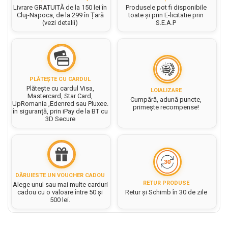
Hartie matriceala
Masini si Echipamente
Livrare GRATUITĂ de la 150 lei în
Produsele pot fi disponibile
Abtibilduri, Stickere Christmas
Cluj-Napoca, de la 299 în Țară
toate și prin E-licitatie prin
Rigle, echere si raportor
Hartie tip pergament
(vezi detalii)
S.E.A.P
Instrumente, Echipamente, Accesorii
Articole de Papetarie Craciun
plastic
Indigo
Perforatoare Forme Decorative
Baloane de Craciun si An Nou
Sticle, caserole, pusculite,
Bijuterii
Rezerve caiet mecanic
Banda autoadeziva/ Stickere
suporturi copii
Fereastra
Diverse accesorii bijuterii
Sacose hartie si textil
Etichete scolare
Bannere, Semne Craciun
PLĂTEȘTE CU CARDUL
Margele din Lemn
Set hartie Colorata mix
Stickere scolare
Plătește cu cardul Visa,
Bile/ Conuri/ Globuri din Polistiren
LOIALIZARE
Margele din plastic/ sticla
Mastercard, Star Card,
Cumpără, adună puncte,
Braduti/ Stelute/ Accesorii impodobit
UpRomania ,Edenred sau Pluxee.
Seturi scolare
Margele Fuzibile
primește recompense!
în siguranță, prin iPay de la BT cu
Carton Decor/ Hartie decor Craciun
3D Secure
Paiete, Strasuri si Pietricele
Plastilina, Planseta plastilina
Casute Craciun
Perle
Radiera
Coronite/ Inele polistiren
Snur, sarma, elastic, fir
Costume/ Costumatii Craciun si
Socotitoare, Betisoare
Decoratiuni
accesorii
Carti de Colorat pentru copii
DĂRUIESTE UN VOUCHER CADOU
Animale/ Insecte
Cutii, Sacose, Pungi, Ambalaje
RETUR PRODUSE
Alege unul sau mai multe carduri
Christmas
Carti Educative
Decoratiuni din Lemn
cadou cu o valoare între 50 și
Retur și Schimb în 30 de zile
500 lei.
Decoratiuni Craciun
Decoratiuni din polistiren
Carnetele notite copii
Diverse Articole de Craciun
Decoratiuni Diverse
Jurnale cu cheita, lacat,