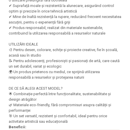
o utilizare prelungită fără oboseală
Seturi Creative pentru Copii
✔ Suprafață moale și rezistentă la alunecare, asigurând control
optim și precizie în orice tehnică artistică
Stampile Copii
✔ Mine de înaltă rezistență la rupere, reducând frecvent necesitatea
ascuțirii, pentru o experiență fără griji
✔ Produs responsabil, realizat din materiale sustenabile,
contribuind la utilizarea responsabilă a resurselor naturale
UTILIZĂRI IDEALE
🎨 Pentru desen, colorare, schițe și proiecte creative, fie în școală,
acasă sau în studio
📝 Pentru adolescenți, profesioniști și pasionați de artă, care caută
un set durabil, variat și ecologic
🌍 Un produs prietenos cu mediul, ce sprijină utilizarea
responsabilă a resurselor și protejarea naturii
DE CE SĂ ALEGI ACEST MODEL?
🌟 Combinație perfectă între funcționalitate, sustenabilitate și
design atrăgător
🌿 Materiale eco-friendly, fără compromisuri asupra calității și
performanței
🎯 Un set versatil, rezistent și confortabil, ideal pentru orice
activitate artistică sau educațională
Beneficii: