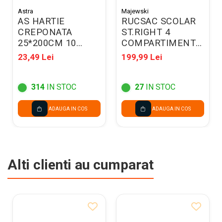
Astra
Majewski
AS HARTIE
RUCSAC SCOLAR
CREPONATA
ST.RIGHT 4
25*200CM 10
COMPARTIMENTE
CULORI/SET
BP-01 BLACK CAT
23,49 Lei
199,99 Lei
113021033
697142
314
IN STOC
27
IN STOC
ADAUGA IN COS
ADAUGA IN COS
Alti clienti au cumparat