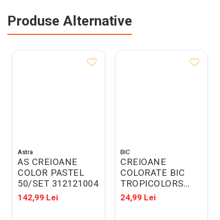
Produse Alternative
Astra
BIC
AS CREIOANE
CREIOANE
COLOR PASTEL
COLORATE BIC
50/SET 312121004
TROPICOLORS
18/SET
142,99 Lei
24,99 Lei
BC832567/C1794
2169375172