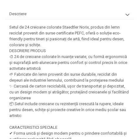
Felicitari Craciun
Decoratiuni Fetru
magnet
Figurine, Ornamente Pasla /Lemn/
Decoratiuni Moosgummi
Pasta modelatoare
Descriere
Moos
Decoratiuni Papier Mache
Fundite, Panglici , Benzi Craciun
Harti de perete
Nasturi
Setul de 24 creioane colorate Staedtler Norix, produs din lemn
Globuri din plastic
Idei Creative
reciclat provenit din surse certificate PEFC, oferă o soluție eco-
Creta scolara
Hartie Ambalaj Christmas
friendly pentru tineri și pasionați de artă, fiind ideal pentru desen,
Glob Pamantesc Scolar
colorare și schițe.
idei de Cadouri Craciun
DESCRIERE PRODUS
Materiale Didactice
Jucarii Craciun
🎨 24 de creioane colorate în nuanțe variate, cu formă ergonomică
și suprafață anti-alunecare pentru confort și control precis în orice
Lumanari tort, Confetti
Instrumente geometrie pentru
activitate artistică
Muschi decor
tabla scolara
🌱 Fabricate din lemn provenit din surse durabile, reciclat din
Perforatoare/ Sabloane cu forme de
deșeuri ale industriei lemnului, contribuind la protejarea mediului
Tablite de desenat magnetice
Craciun
✨ Carcasă de carton reciclabilă, ușor de transportat și depozitat,
cu un design modern și atrăgător, protejând creioanele și facilitând
Sugativa
Sclipici/ Lipici cu sclipici/ Paiete
organizarea
Craciun
Articole papetarie pentru copii
📦 Setul include creioane cu rezistență crescută la rupere, ideale
Servetele/ Farfurii/ Pahare/ Paie
pentru desen, schițe și proiecte creative în orice mediu școlar sau
Banda adeziva
Craciun
artistic
Seturi creative Christmas
Compas scolar
CARACTERISTICI SPECIALE
Umbrele
Pixuri cu radiera
✔ Forma unică și design modern pentru o prindere confortabilă și