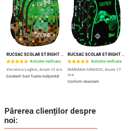
RUCSAC SCOLAR ST.RIGHT 4 COMPARTIMENTE BP-04 GAME ZONE 698187
RUCSAC SCOLAR ST.RIGHT 4 COMPARTIMENTE BP-04 GREEN LEVEL 301339
Achizitie verificata
Achizitie verificata
Veronica Loghin,
Acum 12 ore
MARIANA IURASCU,
Acum 17
G
ore
Excelent! Sunt foarte mulțumită!
M
Conform descrierii
e
m
d
p
f
b
Părerea clienților despre
c
noi: