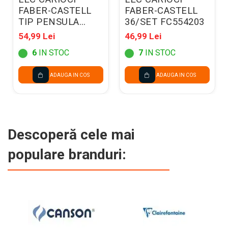
FABER-CASTELL
FABER-CASTELL
TIP PENSULA
36/SET FC554203
10/SET FC116451
54,99 Lei
46,99 Lei
6
IN STOC
7
IN STOC
ADAUGA IN COS
ADAUGA IN COS
Descoperă cele mai
populare branduri: