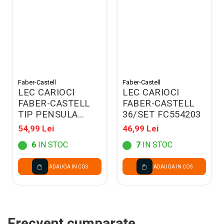
Faber-Castell
Faber-Castell
LEC CARIOCI
LEC CARIOCI
FABER-CASTELL
FABER-CASTELL
TIP PENSULA
36/SET FC554203
10/SET FC116451
54,99 Lei
46,99 Lei
6
IN STOC
7
IN STOC
ADAUGA IN COS
ADAUGA IN COS
Frecvent cumparate