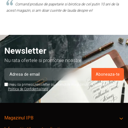
10 ani de la
Magazinul acesta este minunat! Am găsit tot ce aveam nevoie la
foarte accesibile. Personalul este foarte amabil și mereu gata să
Recomand cu încredere!
Newsletter
Nu rata ofertele si promotiile noastre
Vreau sa primesc newsletter cu promotiile magazinului. Afla mai multe in
Politica de Confidentialitate
Magazinul IPB