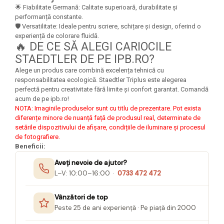
🌟 Fiabilitate Germană: Calitate superioară, durabilitate și
performanță constante.
🛡️ Versatilitate: Ideale pentru scriere, schițare și design, oferind o
experiență de colorare fluidă.
🔥 DE CE SĂ ALEGI CARIOCILE
STAEDTLER DE PE IPB.RO?
Alege un produs care combină excelența tehnică cu
responsabilitatea ecologică. Staedtler Triplus este alegerea
perfectă pentru creativitate fără limite și confort garantat. Comandă
acum de pe ipb.ro!
NOTA: Imaginile produselor sunt cu titlu de prezentare. Pot exista
diferențe minore de nuanță față de produsul real, determinate de
setările dispozitivului de afișare, condițiile de iluminare și procesul
de fotografiere.
Beneficii:
Aveți nevoie de ajutor?
L–V: 10:00–16:00 ·
0733 472 472
Vânzători de top
Peste 25 de ani experiență · Pe piață din 2000