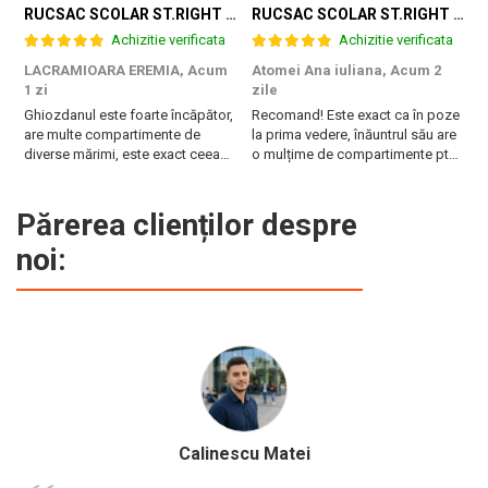
RUCSAC SCOLAR ST.RIGHT 4 COMPARTIMENTE BP-01 K-POP RHYTHM 698002
RUCSAC SCOLAR ST.RIGHT 4 COMPARTIMENTE BP-01 FLOWER MOOD 697036
Achizitie verificata
Achizitie verificata
LACRAMIOARA EREMIA,
Acum
Atomei Ana iuliana,
Acum 2
T
1 zi
zile
B
Ghiozdanul este foarte încăpător,
Recomand! Este exact ca în poze
r
are multe compartimente de
la prima vedere, înăuntrul său are
diverse mărimi, este exact ceea
o mulțime de compartimente pt
ce are nevoie fiica mea. Vă
diferite obiecte, are burete pe
mulțumesc!
spate și la bretele. Foarte frumos
și pare foarte rezistent!
Părerea clienților despre
Fermoarele sunt de asemenea de
noi:
calitate și mânerul ...
Popescu Ana