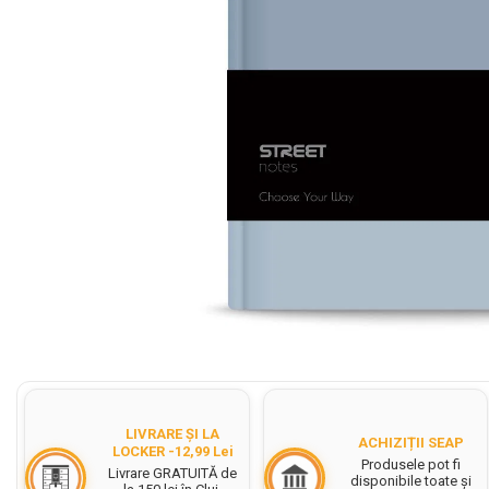
Cerneala Stilouri, Patroane
cerneala
Creioane colorate
Creioane
Carioci
Creioane cerate colorate
Instrumente pentru scris kids
Jocuri Educative si Puzzle-uri
Pilot Frixion
Corector fluid cu pasta
corectoare
Distribuie
pe
Pic cu rescriere
Facebook
Ascutitori
LIVRARE ȘI LA
ACHIZIȚII SEAP
Acuarele
LOCKER -12,99 Lei
Produsele pot fi
Livrare GRATUITĂ de
disponibile toate și
Acuarele Tempera la bucata