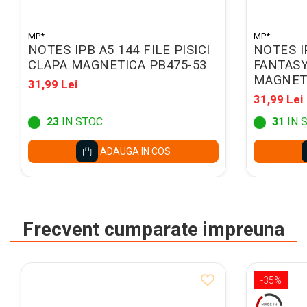
Caiete mecanice A4
Caiete mecanice A5
MP*
MP*
Indecsi autoadezivi,
NOTES IPB A5 144 FILE PISICI
NOTES I
pagemarkere
CLAPA MAGNETICA PB475-53
FANTASY
Separatoare index si
MAGNETI
31,99 Lei
separatoare biblioraft
31,99 Lei
Dosare carton
23
IN STOC
31
IN 
Dosare extensibile
ADAUGA IN COS
Dosare suspendabile si
suporturi
Dosar plic din plastic cu elastic
Mape plastic cu elastic
Frecvent cumparate impreuna
Mape de prezentare cu folii
Mape tip plic cu capsa
-35%
Serviete pentru documente