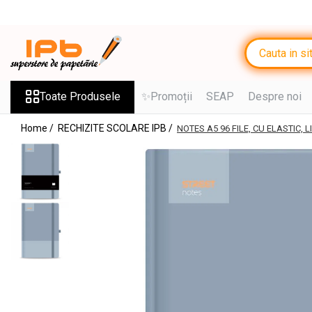
Toate Produsele
RECHIZITE SCOLARE IPB
Ghiozdane, Rucsacuri, Trolere
Toate Produsele
✨Promoții
SEAP
Despre noi
Penare, Etuiuri, Necessaire
Home /
RECHIZITE SCOLARE IPB /
NOTES A5 96 FILE, CU ELASTIC, L
Saci de sport, Borsete
Caiete
Caiete cu 2 sau mai multe
subiecte
Caiete de Calitate
Blocuri de desen
Coperți
Stilouri si Rollere cu Cerneala