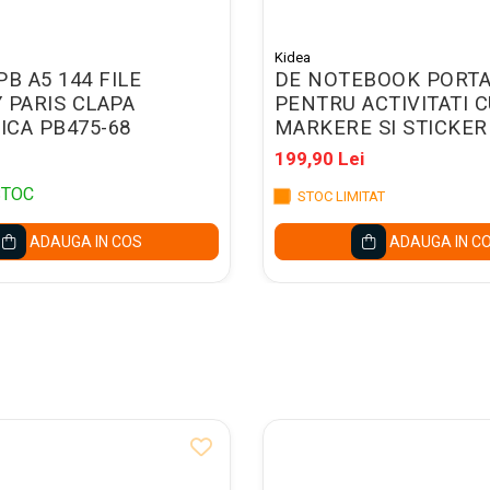
Kidea
PB A5 144 FILE
DE NOTEBOOK PORTA
 PARIS CLAPA
PENTRU ACTIVITATI 
CA PB475-68
MARKERE SI STICKER
KIDEA PZZKA
199,90 Lei
STOC
STOC LIMITAT
ADAUGA IN COS
ADAUGA IN C