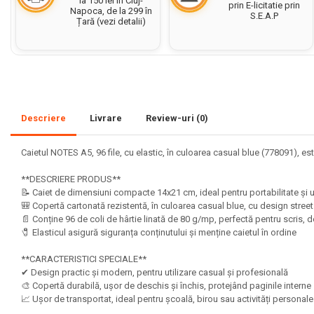
la 150 lei în Cluj-
prin E-licitatie prin
Napoca, de la 299 în
S.E.A.P
Set acuarele tempera
Țară (vezi detalii)
Culori si vopsele acrilice
Acuarele Guase
Pahare, palete si sorturi
pictura copii
Descriere
Livrare
Review-uri
(0)
Pensule scoala copii
Pensule cu rezervor
Caietul NOTES A5, 96 file, cu elastic, în culoarea casual blue (778091), est
Pensule scolare bucata
**DESCRIERE PRODUS**
Pensule scolare set
📝 Caiet de dimensiuni compacte 14x21 cm, ideal pentru portabilitate și ut
Lipiciuri
🎒 Copertă cartonată rezistentă, în culoarea casual blue, cu design str
📄 Conține 96 de coli de hârtie linată de 80 g/mp, perfectă pentru scris, 
Foarfece pentru copii
🧷 Elasticul asigură siguranța conținutului și menține caietul în ordine
Hartie si carton colorate
**CARACTERISTICI SPECIALE**
✔ Design practic și modern, pentru utilizare casual și profesională
Hartie Creponata, Hartie
🎨 Copertă durabilă, ușor de deschis și închis, protejând paginile intern
Glasata
📈 Ușor de transportat, ideal pentru școală, birou sau activități personal