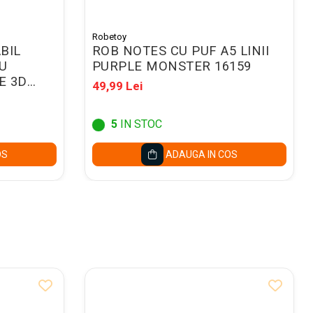
Robetoy
BIL
ROB NOTES CU PUF A5 LINII
CU
PURPLE MONSTER 16159
E 3D
49,99 Lei
5
IN STOC
OS
ADAUGA IN COS