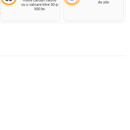
multe carduri cadou
de zile
cu o valoare între 50 și
500 lei.