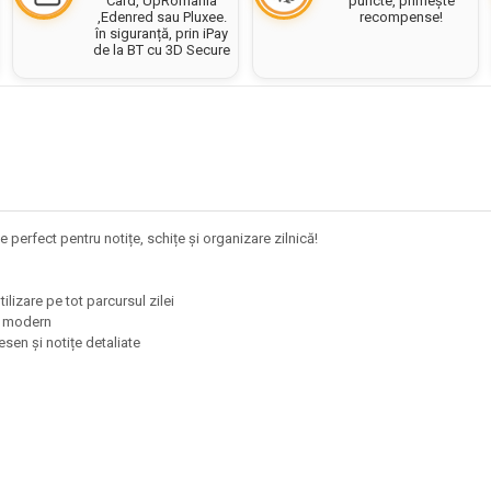
puncte, primește
Card, UpRomania
recompense!
,Edenred sau Pluxee.
în siguranță, prin iPay
de la BT cu 3D Secure
e perfect pentru notițe, schițe și organizare zilnică!
ilizare pe tot parcursul zilei
eet modern
desen și notițe detaliate
e
e