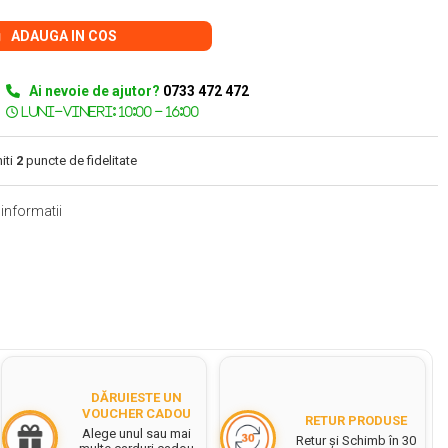
ADAUGA IN COS
Ai nevoie de ajutor?
0733 472 472
iti
2
puncte de fidelitate
informatii
DĂRUIESTE UN
VOUCHER CADOU
RETUR PRODUSE
Alege unul sau mai
Retur și Schimb în 30