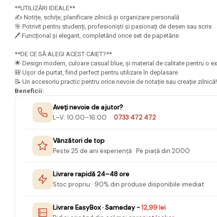
Mape Birou/ Dosare Scolare
**UTILIZĂRI IDEALE**
Trusa geometrie scolara
✍️ Notițe, schițe, planificare zilnică și organizare personală
🎯 Potrivit pentru studenți, profesioniști și pasionați de desen sau scris
Rigle, echere si raportor
🖊️ Funcțional și elegant, completând orice set de papetărie
plastic
**DE CE SĂ ALEGI ACEST CAIET?**
Sticle, caserole, pusculite,
🌟 Design modern, culoare casual blue, și material de calitate pentru o e
suporturi copii
🎒 Ușor de purtat, fiind perfect pentru utilizare în deplasare
📝 Un accesoriu practic pentru orice nevoie de notație sau creație zilnică!
Etichete scolare
Beneficii:
Stickere scolare
Aveți nevoie de ajutor?
L–V: 10:00–16:00 ·
0733 472 472
Seturi scolare
Plastilina, Planseta plastilina
Vânzători de top
Radiera
Peste 25 de ani experiență · Pe piață din 2000
Socotitoare, Betisoare
Livrare rapidă 24–48 ore
Carti de Colorat pentru copii
Stoc propriu · 90% din produse disponibile imediat
Carti Educative
Livrare EasyBox · Sameday -
12,99 lei
Carnetele notite copii