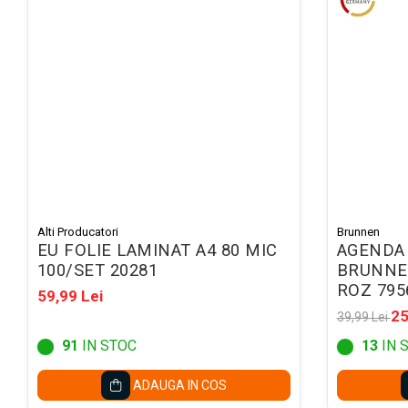
Mape conferinta, semnaturi
Mape cu multiple
compartimente
Caseta bani
Clipboarduri
Folii de Ambalare
Pungi cu fermoar
Sfoara si Elastice
Suporturi si mape carti vizita
Alti Producatori
Brunnen
EU FOLIE LAMINAT A4 80 MIC
AGENDA 
ARTICOLE DE BIROU
100/SET 20281
BRUNNE
Suporturi instrumente de scris
ROZ 795
59,99 Lei
25
Suporturi verticale pentru
39,99 Lei
documente
91
IN STOC
13
IN 
Tavite pentru documente
ADAUGA IN COS
Benzi adezive si dispensere