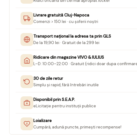
Ridici oricând din cel mai apropiat locker
Jurnale cu cheita, lacat,
magnet
Livrare gratuită Cluj-Napoca
Comenzi > 150 lei · cu șoferii noștri
Pasta modelatoare
Harti de perete
Transport național la adresa ta prin GLS
De la 19,90 lei · Gratuit de la 299 lei
Creta scolara
Glob Pamantesc Scolar
Ridicare din magazine VIVO & IULIUS
L–D: 10:00–22:00 · Gratuit (ridici doar dupa confirmar
Materiale Didactice
Instrumente geometrie pentru
30 de zile retur
tabla scolara
Simplu și rapid, fără întrebări inutile
Tablite de desenat magnetice
Disponibil prin S.E.A.P.
Sugativa
eLicitație pentru instituții publice
Articole papetarie pentru copii
Loializare
Banda adeziva
Cumpără, adună puncte, primești recompense!
Compas scolar