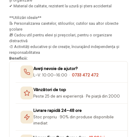
Felicitari Craciun
și organizare
Decoratiuni Fetru
magnet
✔ Material de calitate, rezistent la uzură și șters accidental
Figurine, Ornamente Pasla /Lemn/
Decoratiuni Moosgummi
Pasta modelatoare
Moos
Decoratiuni Papier Mache
**Utilizări ideale**
Fundite, Panglici , Benzi Craciun
Harti de perete
📝 Personalizarea caietelor, stilourilor, cutiilor sau altor obiecte
Nasturi
școlare
Globuri din plastic
Idei Creative
Creta scolara
🎁 Cadou util pentru elevi și preșcolari, pentru o organizare
Hartie Ambalaj Christmas
distractivă
Glob Pamantesc Scolar
idei de Cadouri Craciun
🎨 Activități educative și de creație, încurajând independența și
responsabilitatea
Materiale Didactice
Jucarii Craciun
Beneficii:
Lumanari tort, Confetti
Instrumente geometrie pentru
Aveți nevoie de ajutor?
Muschi decor
tabla scolara
L–V: 10:00–16:00 ·
0733 472 472
Perforatoare/ Sabloane cu forme de
Tablite de desenat magnetice
Craciun
Vânzători de top
Sugativa
Sclipici/ Lipici cu sclipici/ Paiete
Peste 25 de ani experiență · Pe piață din 2000
Craciun
Articole papetarie pentru copii
Servetele/ Farfurii/ Pahare/ Paie
Livrare rapidă 24–48 ore
Banda adeziva
Craciun
Stoc propriu · 90% din produse disponibile
Seturi creative Christmas
Compas scolar
imediat
Umbrele
Pixuri cu radiera