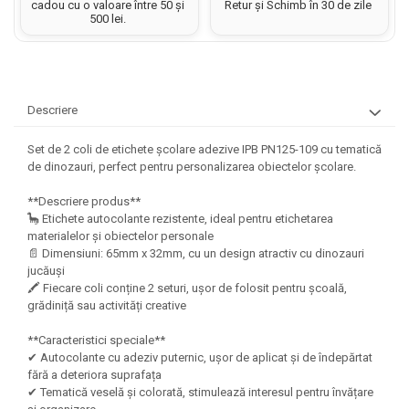
Hartie matriceala
cadou cu o valoare între 50 și
Retur și Schimb în 30 de zile
Masini si Echipamente
500 lei.
Abtibilduri, Stickere Christmas
Rigle, echere si raportor
Hartie tip pergament
Instrumente, Echipamente, Accesorii
Articole de Papetarie Craciun
plastic
Indigo
Perforatoare Forme Decorative
Baloane de Craciun si An Nou
Sticle, caserole, pusculite,
Bijuterii
Rezerve caiet mecanic
Banda autoadeziva/ Stickere
suporturi copii
Descriere
Fereastra
Diverse accesorii bijuterii
Sacose hartie si textil
Etichete scolare
Bannere, Semne Craciun
Margele din Lemn
Set de 2 coli de etichete școlare adezive IPB PN125-109 cu tematică
Set hartie Colorata mix
Stickere scolare
Bile/ Conuri/ Globuri din Polistiren
de dinozauri, perfect pentru personalizarea obiectelor școlare.
Margele din plastic/ sticla
Braduti/ Stelute/ Accesorii impodobit
Seturi scolare
Margele Fuzibile
**Descriere produs**
Carton Decor/ Hartie decor Craciun
Paiete, Strasuri si Pietricele
Plastilina, Planseta plastilina
🦕 Etichete autocolante rezistente, ideal pentru etichetarea
Casute Craciun
materialelor și obiectelor personale
Perle
Radiera
Coronite/ Inele polistiren
📄 Dimensiuni: 65mm x 32mm, cu un design atractiv cu dinozauri
Snur, sarma, elastic, fir
jucăuși
Costume/ Costumatii Craciun si
Socotitoare, Betisoare
Decoratiuni
🖍️ Fiecare coli conține 2 seturi, ușor de folosit pentru școală,
accesorii
grădiniță sau activități creative
Carti de Colorat pentru copii
Animale/ Insecte
Cutii, Sacose, Pungi, Ambalaje
Christmas
Carti Educative
Decoratiuni din Lemn
**Caracteristici speciale**
✔ Autocolante cu adeziv puternic, ușor de aplicat și de îndepărtat
Decoratiuni Craciun
Decoratiuni din polistiren
Carnetele notite copii
fără a deteriora suprafața
Diverse Articole de Craciun
Decoratiuni Diverse
✔ Tematică veselă și colorată, stimulează interesul pentru învățare
Jurnale cu cheita, lacat,