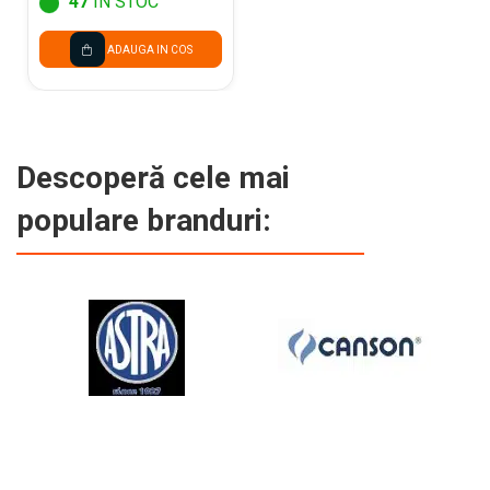
47
IN STOC
ADAUGA IN COS
Descoperă cele mai
populare branduri: