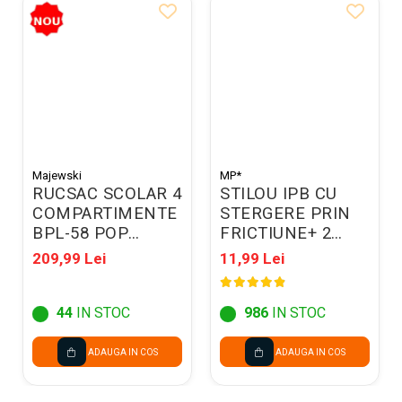
Majewski
MP*
RUCSAC SCOLAR 4
STILOU IPB CU
COMPARTIMENTE
STERGERE PRIN
BPL-58 POP
FRICTIUNE+ 2
DEMON HUNTERS
REZERVE, IN
209,99 Lei
11,99 Lei
VIOLET 304767
BLISTER PE543
44
IN STOC
986
IN STOC
ADAUGA IN COS
ADAUGA IN COS