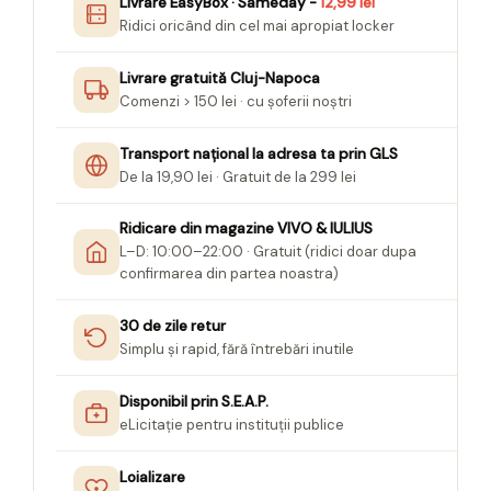
Livrare EasyBox · Sameday -
12,99 lei
Seturi Creative pentru Copii
Ridici oricând din cel mai apropiat locker
Stampile Copii
Livrare gratuită Cluj-Napoca
Comenzi > 150 lei · cu șoferii noștri
Transport național la adresa ta prin GLS
De la 19,90 lei · Gratuit de la 299 lei
Ridicare din magazine VIVO & IULIUS
L–D: 10:00–22:00 · Gratuit (ridici doar dupa
confirmarea din partea noastra)
30 de zile retur
Simplu și rapid, fără întrebări inutile
Disponibil prin S.E.A.P.
eLicitație pentru instituții publice
Loializare