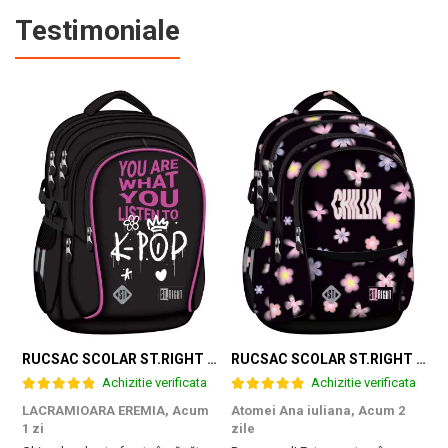
Testimoniale
RUCSAC SCOLAR ST.RIGHT 4 COMPARTIMENTE BP-01 K-POP RHYTHM 698002
RUCSAC SCOLAR ST.RIGHT 4 COMPARTIMENTE BP-01 FLOWER MOOD 697036
Achizitie verificata
Achizitie verificata
LACRAMIOARA EREMIA,
Acum
Atomei Ana iuliana,
Acum 2
T
1 zi
zile
B