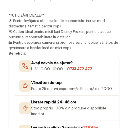
Seturi Creative pentru Copii
Stampile Copii
**UTILIZĂRI IDEALE**
🌟 Pentru învățarea obiceiurilor de economisire într-un mod
distractiv și tematic pentru copii
🎁 Cadou ideal pentru micii fani Disney Frozen, pentru a aduce
bucurie și responsabilitate în viața lor
🏡 Pentru decorarea camerei și promovarea unui obicei sănătos de
gestionare a banilor încă de mici copii
Beneficii:
Aveți nevoie de ajutor?
L–V: 10:00–16:00 ·
0733 472 472
Vânzători de top
Peste 25 de ani experiență · Pe piață din 2000
Livrare rapidă 24–48 ore
Stoc propriu · 90% din produse disponibile
imediat
Livrare EasyBox · Sameday -
12,99 lei