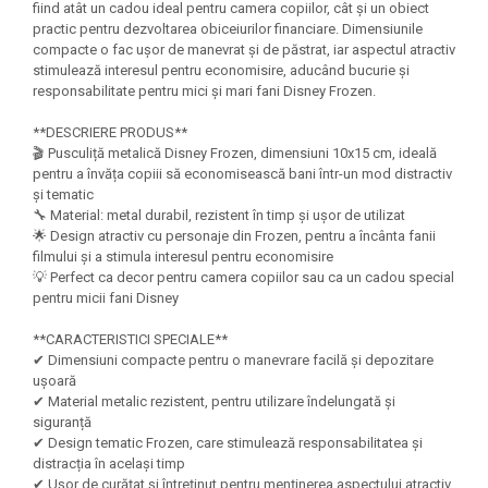
Felicitari Craciun
Decoratiuni Fetru
fiind atât un cadou ideal pentru camera copiilor, cât și un obiect
magnet
Figurine, Ornamente Pasla /Lemn/
practic pentru dezvoltarea obiceiurilor financiare. Dimensiunile
Decoratiuni Moosgummi
Pasta modelatoare
Moos
compacte o fac ușor de manevrat și de păstrat, iar aspectul atractiv
Decoratiuni Papier Mache
stimulează interesul pentru economisire, aducând bucurie și
Fundite, Panglici , Benzi Craciun
Harti de perete
Nasturi
responsabilitate pentru mici și mari fani Disney Frozen.
Globuri din plastic
Idei Creative
Creta scolara
**DESCRIERE PRODUS**
Hartie Ambalaj Christmas
🎬 Pusculiță metalică Disney Frozen, dimensiuni 10x15 cm, ideală
Glob Pamantesc Scolar
idei de Cadouri Craciun
pentru a învăța copiii să economisească bani într-un mod distractiv
Materiale Didactice
Jucarii Craciun
și tematic
🔧 Material: metal durabil, rezistent în timp și ușor de utilizat
Lumanari tort, Confetti
Instrumente geometrie pentru
🌟 Design atractiv cu personaje din Frozen, pentru a încânta fanii
Muschi decor
tabla scolara
filmului și a stimula interesul pentru economisire
Perforatoare/ Sabloane cu forme de
💡 Perfect ca decor pentru camera copiilor sau ca un cadou special
Tablite de desenat magnetice
Craciun
pentru micii fani Disney
Sugativa
Sclipici/ Lipici cu sclipici/ Paiete
**CARACTERISTICI SPECIALE**
Craciun
Articole papetarie pentru copii
✔ Dimensiuni compacte pentru o manevrare facilă și depozitare
Servetele/ Farfurii/ Pahare/ Paie
ușoară
Banda adeziva
Craciun
✔ Material metalic rezistent, pentru utilizare îndelungată și
siguranță
Seturi creative Christmas
Compas scolar
✔ Design tematic Frozen, care stimulează responsabilitatea și
Umbrele
distracția în același timp
Pixuri cu radiera
✔ Ușor de curățat și întreținut pentru menținerea aspectului atractiv