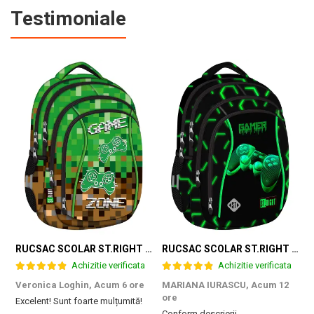
Testimoniale
RUCSAC SCOLAR ST.RIGHT 4 COMPARTIMENTE BP-04 GAME ZONE 698187
RUCSAC SCOLAR ST.RIGHT 4 COMPARTIMENTE BP-04 GREEN LEVEL 301339
Achizitie verificata
Achizitie verificata
Veronica Loghin,
Acum 6 ore
MARIANA IURASCU,
Acum 12
G
ore
Excelent! Sunt foarte mulțumită!
M
Conform descrierii
e