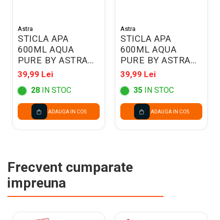
Astra
Astra
STICLA APA
STICLA APA
600ML AQUA
600ML AQUA
PURE BY ASTRA
PURE BY ASTRA
PINK/MINT
GREEN/BLACK
39,99 Lei
39,99 Lei
511025017
511025021
28
IN STOC
35
IN STOC
ADAUGA IN COS
ADAUGA IN COS
Frecvent cumparate
impreuna