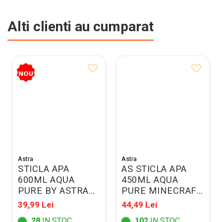
Alti clienti au cumparat
Astra
Astra
STICLA APA
AS STICLA APA
600ML AQUA
450ML AQUA
PURE BY ASTRA
PURE MINECRAFT
PINK/MINT
511021001
39,99 Lei
44,49 Lei
511025017
28
IN STOC
102
IN STOC