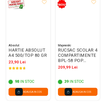
Absolut
Majewski
HARTIE ABSOLUT
RUCSAC SCOLAR 4
A4 500/TOP 80 GR
COMPARTIMENTE
BPL-58 POP
23,90 Lei
DEMON HUNTERS
209,99 Lei
VIOLET 304767
98
IN STOC
39
IN STOC
ADAUGA IN COS
ADAUGA IN COS