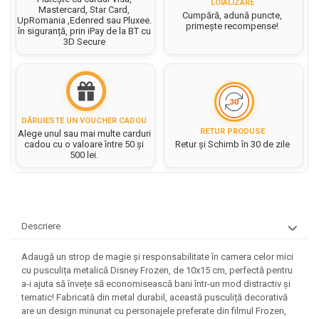
Hartie matriceala
LOIALIZARE
Masini si Echipamente
Mastercard, Star Card,
Cumpără, adună puncte,
Abtibilduri, Stickere Christmas
UpRomania ,Edenred sau Pluxee.
Rigle, echere si raportor
Hartie tip pergament
primește recompense!
în siguranță, prin iPay de la BT cu
Instrumente, Echipamente, Accesorii
Articole de Papetarie Craciun
plastic
3D Secure
Indigo
Perforatoare Forme Decorative
Baloane de Craciun si An Nou
Sticle, caserole, pusculite,
Bijuterii
Rezerve caiet mecanic
Banda autoadeziva/ Stickere
suporturi copii
Fereastra
Diverse accesorii bijuterii
Sacose hartie si textil
Etichete scolare
Bannere, Semne Craciun
Margele din Lemn
Set hartie Colorata mix
DĂRUIESTE UN VOUCHER CADOU
Stickere scolare
Bile/ Conuri/ Globuri din Polistiren
Margele din plastic/ sticla
RETUR PRODUSE
Alege unul sau mai multe carduri
Braduti/ Stelute/ Accesorii impodobit
cadou cu o valoare între 50 și
Retur și Schimb în 30 de zile
Seturi scolare
Margele Fuzibile
500 lei.
Carton Decor/ Hartie decor Craciun
Paiete, Strasuri si Pietricele
Plastilina, Planseta plastilina
Casute Craciun
Perle
Radiera
Coronite/ Inele polistiren
Snur, sarma, elastic, fir
Costume/ Costumatii Craciun si
Socotitoare, Betisoare
Decoratiuni
Descriere
accesorii
Carti de Colorat pentru copii
Animale/ Insecte
Cutii, Sacose, Pungi, Ambalaje
Adaugă un strop de magie și responsabilitate în camera celor mici
Christmas
Carti Educative
Decoratiuni din Lemn
cu pusculița metalică Disney Frozen, de 10x15 cm, perfectă pentru
Decoratiuni Craciun
Decoratiuni din polistiren
a-i ajuta să învețe să economisească bani într-un mod distractiv și
Carnetele notite copii
tematic! Fabricată din metal durabil, această pusculiță decorativă
Diverse Articole de Craciun
Decoratiuni Diverse
Jurnale cu cheita, lacat,
are un design minunat cu personajele preferate din filmul Frozen,