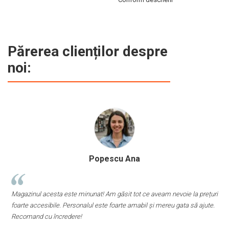
m
d
p
f
b
Părerea clienților despre
c
noi:
Popescu Ana
Magazinul acesta este minunat! Am găsit tot ce aveam nevoie la prețuri
C
foarte accesibile. Personalul este foarte amabil și mereu gata să ajute.
p
Recomand cu încredere!