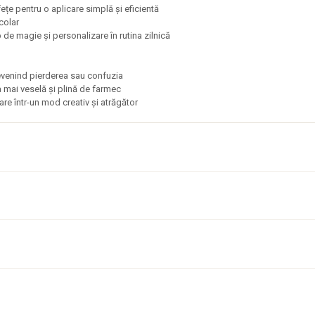
ețe pentru o aplicare simplă și eficientă
școlar
p de magie și personalizare în rutina zilnică
 prevenind pierderea sau confuzia
la mai veselă și plină de farmec
are într-un mod creativ și atrăgător