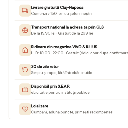
Jurnale cu cheita, lacat,
Livrare gratuită Cluj-Napoca
Comenzi > 150 lei · cu șoferii noștri
magnet
Pasta modelatoare
Transport național la adresa ta prin GLS
Harti de perete
De la 19,90 lei · Gratuit de la 299 lei
Creta scolara
Ridicare din magazine VIVO & IULIUS
Glob Pamantesc Scolar
L–D: 10:00–22:00 · Gratuit (ridici doar dupa confirmar
Materiale Didactice
30 de zile retur
Instrumente geometrie pentru
Simplu și rapid, fără întrebări inutile
tabla scolara
Tablite de desenat magnetice
Disponibil prin S.E.A.P.
eLicitație pentru instituții publice
Sugativa
Articole papetarie pentru copii
Loializare
Cumpără, adună puncte, primești recompense!
Banda adeziva
Compas scolar