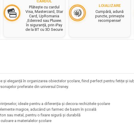
CARDUL
LOIALIZARE
Plătește cu cardul
Cumpără, adună
Visa, Mastercard, Star
puncte, primește
Card, UpRomania
recompense!
,Edenred sau Pluxee.
în siguranță, prin iPay
de la BT cu 3D Secure
i eleganță în organizarea obiectelor școlare, fiind perfect pentru fetițe și iub
ersonajelor preferate din universul Disney.
ințeselor, ideale pentru a diferenția și decora rechizitele școlare
 alte elemente magice, aducând un farmec de basm în școală
rton sau metal, pentru o fixare sigură și durabilă
de culoare a materialelor școlare