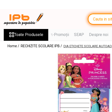
Toate Produsele
RECHIZITE SCOLARE IPB
Ghiozdane, Rucsacuri, Trolere
Toate Produsele
✨Promoții
SEAP
Despre noi
Penare, Etuiuri, Necessaire
Home /
RECHIZITE SCOLARE IPB /
DIA ETICHETE SCOLARE AUTOADE
Saci de sport, Borsete
Caiete
Caiete cu 2 sau mai multe
subiecte
Caiete de Calitate
Blocuri de desen
Coperți
Stilouri si Rollere cu Cerneala