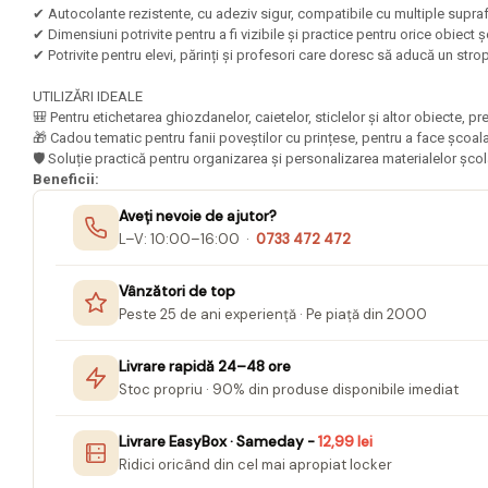
Mape Birou/ Dosare Scolare
✔ Autocolante rezistente, cu adeziv sigur, compatibile cu multiple supraf
✔ Dimensiuni potrivite pentru a fi vizibile și practice pentru orice obiect 
Trusa geometrie scolara
✔ Potrivite pentru elevi, părinți și profesori care doresc să aducă un stro
Rigle, echere si raportor
plastic
UTILIZĂRI IDEALE
🎒 Pentru etichetarea ghiozdanelor, caietelor, sticlelor și altor obiecte,
Sticle, caserole, pusculite,
🎁 Cadou tematic pentru fanii poveștilor cu prințese, pentru a face școa
suporturi copii
🛡️ Soluție practică pentru organizarea și personalizarea materialelor școl
Beneficii:
Etichete scolare
Aveți nevoie de ajutor?
Stickere scolare
L–V: 10:00–16:00 ·
0733 472 472
Seturi scolare
Vânzători de top
Plastilina, Planseta plastilina
Peste 25 de ani experiență · Pe piață din 2000
Radiera
Livrare rapidă 24–48 ore
Socotitoare, Betisoare
Stoc propriu · 90% din produse disponibile imediat
Carti de Colorat pentru copii
Livrare EasyBox · Sameday -
12,99 lei
Carti Educative
Ridici oricând din cel mai apropiat locker
Carnetele notite copii