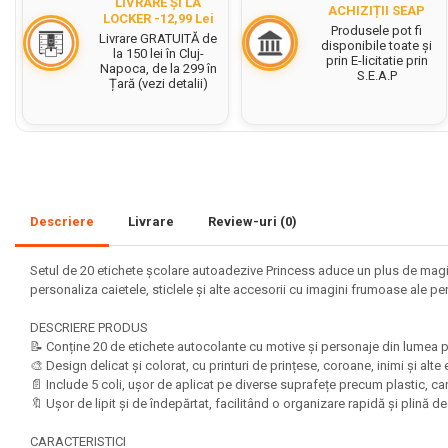
LIVRARE ȘI LA
ACHIZIȚII SEAP
LOCKER -12,99 Lei
Set acuarele tempera
Produsele pot fi
Livrare GRATUITĂ de
disponibile toate și
la 150 lei în Cluj-
prin E-licitatie prin
Culori si vopsele acrilice
Napoca, de la 299 în
S.E.A.P
Țară (vezi detalii)
Acuarele Guase
Pahare, palete si sorturi
pictura copii
Pensule scoala copii
Pensule cu rezervor
Descriere
Livrare
Review-uri
(0)
Pensule scolare bucata
Pensule scolare set
Setul de 20 etichete școlare autoadezive Princess aduce un plus de magie ș
personaliza caietele, sticlele și alte accesorii cu imagini frumoase ale p
Lipiciuri
Foarfece pentru copii
DESCRIERE PRODUS
📝 Conține 20 de etichete autocolante cu motive și personaje din lumea pr
Hartie si carton colorate
🎨 Design delicat și colorat, cu printuri de prințese, coroane, inimi și
📄 Include 5 coli, ușor de aplicat pe diverse suprafețe precum plastic, ca
Hartie Creponata, Hartie
🔖 Ușor de lipit și de îndepărtat, facilitând o organizare rapidă și plină 
Glasata
CARACTERISTICI