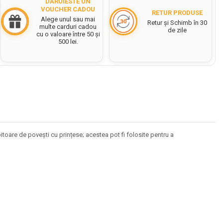
DĂRUIESTE UN
VOUCHER CADOU
RETUR PRODUSE
Alege unul sau mai
Retur și Schimb în 30
multe carduri cadou
de zile
cu o valoare între 50 și
500 lei.
itoare de povești cu prințese; acestea pot fi folosite pentru a