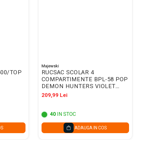
Majewski
500/TOP
RUCSAC SCOLAR 4
COMPARTIMENTE BPL-58 POP
DEMON HUNTERS VIOLET
304767
209,99 Lei
40
IN STOC
OS
ADAUGA IN COS