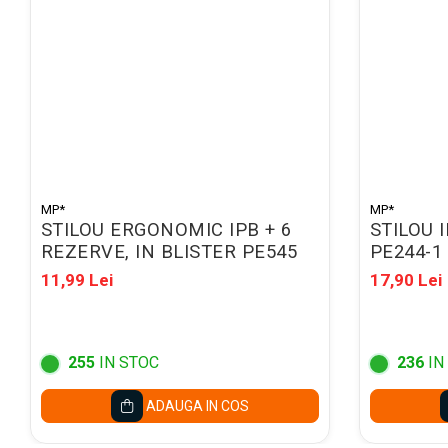
Mape conferinta, semnaturi
Mape cu multiple
compartimente
Caseta bani
Clipboarduri
Folii de Ambalare
Pungi cu fermoar
MP*
MP*
Sfoara si Elastice
STILOU ERGONOMIC IPB + 6
STILOU 
REZERVE, IN BLISTER PE545
PE244-1
Suporturi si mape carti vizita
11,99 Lei
17,90 Lei
ARTICOLE DE BIROU
Suporturi instrumente de scris
Suporturi verticale pentru
255
IN STOC
236
IN
documente
Tavite pentru documente
ADAUGA IN COS
Benzi adezive si dispensere