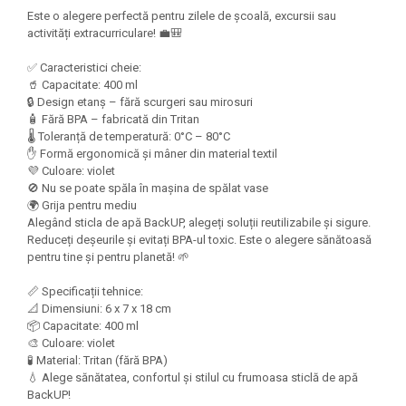
Felicitari Craciun
Decoratiuni Fetru
magnet
Este o alegere perfectă pentru zilele de școală, excursii sau
Figurine, Ornamente Pasla /Lemn/
Decoratiuni Moosgummi
activități extracurriculare! 💼🎒
Pasta modelatoare
Moos
Decoratiuni Papier Mache
Fundite, Panglici , Benzi Craciun
✅ Caracteristici cheie:
Harti de perete
Nasturi
🥤 Capacitate: 400 ml
Globuri din plastic
Idei Creative
Creta scolara
🔒 Design etanș – fără scurgeri sau mirosuri
Hartie Ambalaj Christmas
🧴 Fără BPA – fabricată din Tritan
Glob Pamantesc Scolar
idei de Cadouri Craciun
🌡️ Toleranță de temperatură: 0°C – 80°C
✋ Formă ergonomică și mâner din material textil
Materiale Didactice
Jucarii Craciun
💜 Culoare: violet
Lumanari tort, Confetti
🚫 Nu se poate spăla în mașina de spălat vase
Instrumente geometrie pentru
🌍 Grija pentru mediu
Muschi decor
tabla scolara
Alegând sticla de apă BackUP, alegeți soluții reutilizabile și sigure.
Perforatoare/ Sabloane cu forme de
Tablite de desenat magnetice
Reduceți deșeurile și evitați BPA-ul toxic. Este o alegere sănătoasă
Craciun
pentru tine și pentru planetă! 🌱
Sugativa
Sclipici/ Lipici cu sclipici/ Paiete
Craciun
📏 Specificații tehnice:
Articole papetarie pentru copii
📐 Dimensiuni: 6 x 7 x 18 cm
Servetele/ Farfurii/ Pahare/ Paie
📦 Capacitate: 400 ml
Banda adeziva
Craciun
🎨 Culoare: violet
Seturi creative Christmas
Compas scolar
🧪 Material: Tritan (fără BPA)
💧 Alege sănătatea, confortul și stilul cu frumoasa sticlă de apă
Umbrele
Pixuri cu radiera
BackUP!