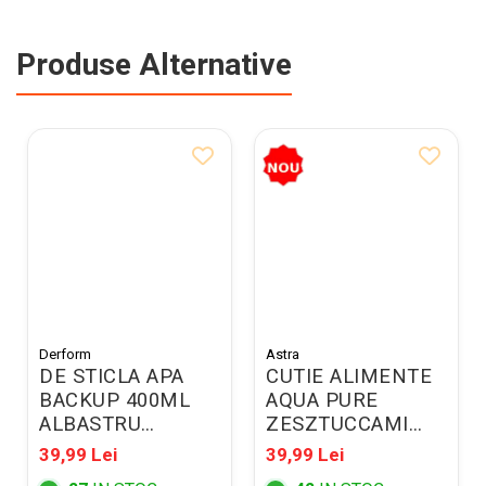
Produse Alternative
Derform
Astra
DE STICLA APA
CUTIE ALIMENTE
BACKUP 400ML
AQUA PURE
ALBASTRU
ZESZTUCCAMI
BB7A58
900ML
39,99 Lei
39,99 Lei
GREEN/LAVANDER