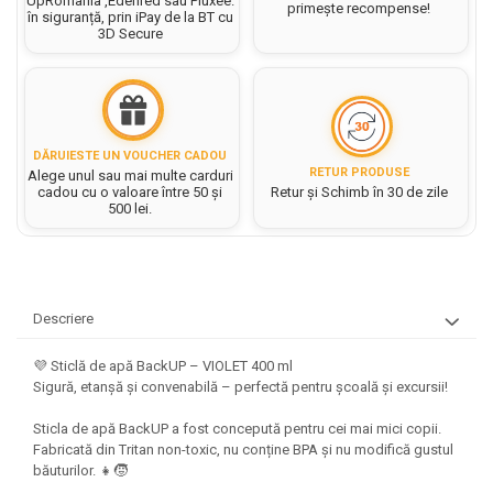
UpRomania ,Edenred sau Pluxee.
Hartie matriceala
primește recompense!
Masini si Echipamente
în siguranță, prin iPay de la BT cu
Abtibilduri, Stickere Christmas
Rigle, echere si raportor
3D Secure
Hartie tip pergament
Instrumente, Echipamente, Accesorii
Articole de Papetarie Craciun
plastic
Indigo
Perforatoare Forme Decorative
Baloane de Craciun si An Nou
Sticle, caserole, pusculite,
Bijuterii
Rezerve caiet mecanic
Banda autoadeziva/ Stickere
suporturi copii
Fereastra
Diverse accesorii bijuterii
Sacose hartie si textil
Etichete scolare
DĂRUIESTE UN VOUCHER CADOU
Bannere, Semne Craciun
RETUR PRODUSE
Margele din Lemn
Alege unul sau mai multe carduri
Set hartie Colorata mix
Stickere scolare
Bile/ Conuri/ Globuri din Polistiren
cadou cu o valoare între 50 și
Retur și Schimb în 30 de zile
Margele din plastic/ sticla
500 lei.
Braduti/ Stelute/ Accesorii impodobit
Seturi scolare
Margele Fuzibile
Carton Decor/ Hartie decor Craciun
Paiete, Strasuri si Pietricele
Plastilina, Planseta plastilina
Casute Craciun
Perle
Radiera
Coronite/ Inele polistiren
Snur, sarma, elastic, fir
Descriere
Costume/ Costumatii Craciun si
Socotitoare, Betisoare
Decoratiuni
accesorii
💜 Sticlă de apă BackUP – VIOLET 400 ml
Carti de Colorat pentru copii
Animale/ Insecte
Cutii, Sacose, Pungi, Ambalaje
Sigură, etanșă și convenabilă – perfectă pentru școală și excursii!
Christmas
Carti Educative
Decoratiuni din Lemn
Sticla de apă BackUP a fost concepută pentru cei mai mici copii.
Decoratiuni Craciun
Decoratiuni din polistiren
Carnetele notite copii
Fabricată din Tritan non-toxic, nu conține BPA și nu modifică gustul
Diverse Articole de Craciun
Decoratiuni Diverse
băuturilor. 👧🧒
Jurnale cu cheita, lacat,