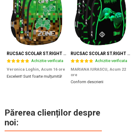
RUCSAC SCOLAR ST.RIGHT 4 COMPARTIMENTE BP-04 GAME ZONE 698187
RUCSAC SCOLAR ST.RIGHT 4 COMPARTIMENTE BP-04 GREEN LEVEL 301339
Achizitie verificata
Achizitie verificata
Veronica Loghin,
Acum 16 ore
MARIANA IURASCU,
Acum 22
G
ore
Excelent! Sunt foarte mulțumită!
M
Conform descrierii
e
m
d
p
f
b
Părerea clienților despre
c
noi: