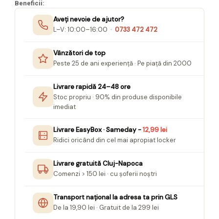
Beneficii:
Seturi Creative pentru Copii
Aveți nevoie de ajutor?
Stampile Copii
L–V: 10:00–16:00 ·
0733 472 472
Vânzători de top
Peste 25 de ani experiență · Pe piață din 2000
Livrare rapidă 24–48 ore
Stoc propriu · 90% din produse disponibile
imediat
Livrare EasyBox · Sameday -
12,99 lei
Ridici oricând din cel mai apropiat locker
Livrare gratuită Cluj-Napoca
Comenzi > 150 lei · cu șoferii noștri
Transport național la adresa ta prin GLS
De la 19,90 lei · Gratuit de la 299 lei