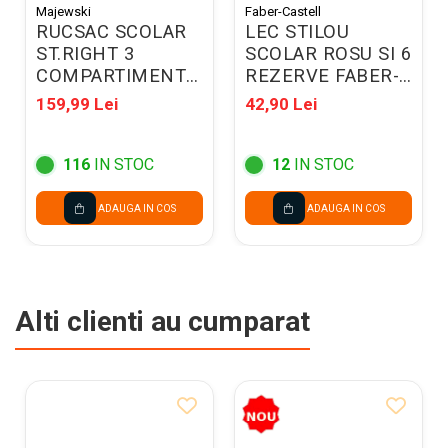
Majewski
Faber-Castell
RUCSAC SCOLAR
LEC STILOU
ST.RIGHT 3
SCOLAR ROSU SI 6
COMPARTIMENTE
REZERVE FABER-
PINK BALLERINA
CASTELL
159,99 Lei
42,90 Lei
BP-26 300943
FC149812
116
IN STOC
12
IN STOC
ADAUGA IN COS
ADAUGA IN COS
Alti clienti au cumparat