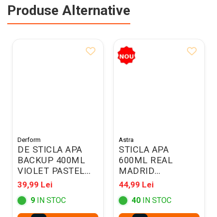
Produse Alternative
Derform
Astra
DE STICLA APA
STICLA APA
BACKUP 400ML
600ML REAL
VIOLET PASTEL
MADRID
BB7A33
511026002
39,99 Lei
44,99 Lei
9
IN STOC
40
IN STOC