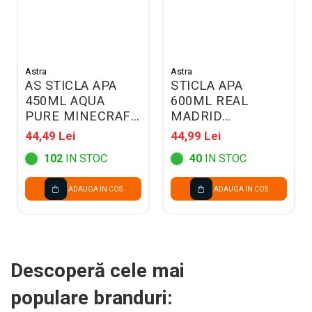
Astra
Astra
AS STICLA APA
STICLA APA
450ML AQUA
600ML REAL
PURE MINECRAFT
MADRID
511021001
511026002
44,49 Lei
44,99 Lei
102
IN STOC
40
IN STOC
ADAUGA IN COS
ADAUGA IN COS
Descoperă cele mai
populare branduri: