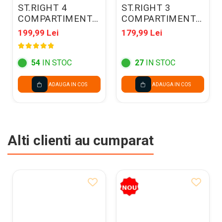
ST.RIGHT 4
ST.RIGHT 3
COMPARTIMENTE
COMPARTIMENTE
BP-01 FLOWER
BP-77 FINAL LAP
199,99 Lei
179,99 Lei
MOOD 697036
697654
54
IN STOC
27
IN STOC
ADAUGA IN COS
ADAUGA IN COS
Alti clienti au cumparat