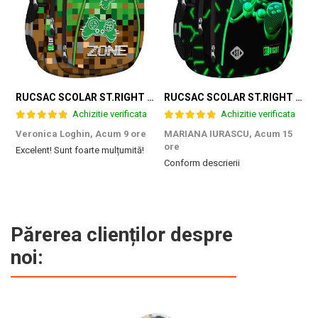
RUCSAC SCOLAR ST.RIGHT 4 COMPARTIMENTE BP-04 GAME ZONE 698187
RUCSAC SCOLAR ST.RIGHT 4 COMPARTIMENTE BP-04 GREEN LEVEL 301339
Achizitie verificata
Achizitie verificata
Veronica Loghin,
Acum 9 ore
MARIANA IURASCU,
Acum 15
G
ore
Excelent! Sunt foarte mulțumită!
M
Conform descrierii
e
m
d
p
f
b
Părerea clienților despre
c
noi: