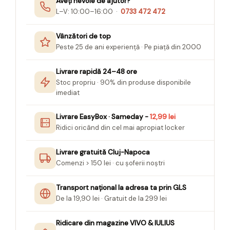
Aveți nevoie de ajutor?
Seturi Creative pentru Copii
L–V: 10:00–16:00 ·
0733 472 472
Stampile Copii
Vânzători de top
Peste 25 de ani experiență · Pe piață din 2000
Livrare rapidă 24–48 ore
Stoc propriu · 90% din produse disponibile
imediat
Livrare EasyBox · Sameday -
12,99 lei
Ridici oricând din cel mai apropiat locker
Livrare gratuită Cluj-Napoca
Comenzi > 150 lei · cu șoferii noștri
Transport național la adresa ta prin GLS
De la 19,90 lei · Gratuit de la 299 lei
Ridicare din magazine VIVO & IULIUS