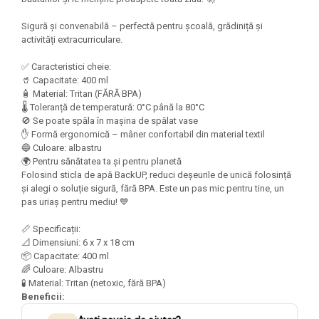
Felicitari Craciun
Decoratiuni Fetru
magnet
Figurine, Ornamente Pasla /Lemn/
Decoratiuni Moosgummi
Sigură și convenabilă – perfectă pentru școală, grădiniță și
Pasta modelatoare
Moos
Decoratiuni Papier Mache
activități extracurriculare.
Fundite, Panglici , Benzi Craciun
Harti de perete
Nasturi
✅ Caracteristici cheie:
Globuri din plastic
Idei Creative
Creta scolara
🥤 Capacitate: 400 ml
Hartie Ambalaj Christmas
🧴 Material: Tritan (FĂRĂ BPA)
Glob Pamantesc Scolar
idei de Cadouri Craciun
🌡️ Toleranță de temperatură: 0°C până la 80°C
🚫 Se poate spăla în mașina de spălat vase
Materiale Didactice
Jucarii Craciun
✋ Formă ergonomică – mâner confortabil din material textil
Lumanari tort, Confetti
🔵 Culoare: albastru
Instrumente geometrie pentru
🌍 Pentru sănătatea ta și pentru planetă
Muschi decor
tabla scolara
Folosind sticla de apă BackUP, reduci deșeurile de unică folosință
Perforatoare/ Sabloane cu forme de
Tablite de desenat magnetice
și alegi o soluție sigură, fără BPA. Este un pas mic pentru tine, un
Craciun
pas uriaș pentru mediu! 💙
Sugativa
Sclipici/ Lipici cu sclipici/ Paiete
Craciun
📏 Specificații:
Articole papetarie pentru copii
📐 Dimensiuni: 6 x 7 x 18 cm
Servetele/ Farfurii/ Pahare/ Paie
📦 Capacitate: 400 ml
Banda adeziva
Craciun
🌈 Culoare: Albastru
Seturi creative Christmas
Compas scolar
🧪 Material: Tritan (netoxic, fără BPA)
Beneficii:
Umbrele
Pixuri cu radiera