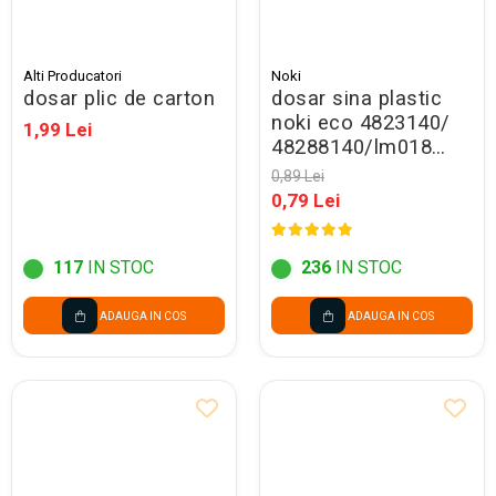
Alti Producatori
Noki
dosar plic de carton
dosar sina plastic
noki eco 4823140/
1,99 Lei
48288140/lm018
bleumarin - promo
0,89 Lei
0,79 Lei
117
IN STOC
236
IN STOC
ADAUGA IN COS
ADAUGA IN COS