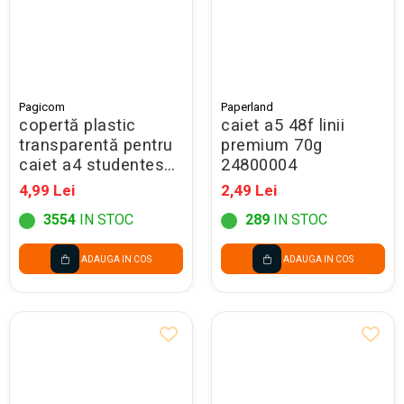
Pagicom
Paperland
copertă plastic
caiet a5 48f linii
transparentă pentru
premium 70g
caiet a4 studentesc
24800004
305x433 mm
4,99 Lei
2,49 Lei
3554
IN STOC
289
IN STOC
ADAUGA IN COS
ADAUGA IN COS