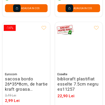
ADAUGA IN COS
ADAUGA IN COS
-14%
Eurocom
Esselte
sacosa bordo
biblioraft plastifiat
26*35*8cm, de hartie
esselte 7.5cm negru
kraft groasa
es11257
220gr/m2, cu maner
3,49 Lei
22,90 Lei
rasucit rezistent,
2,99 Lei
71635