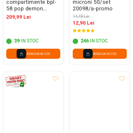
compartimente bpl-
microni 50/set
58 pop demon
20098/a-promo
hunters violet
209,99 Lei
14,49 Lei
304767
12,90 Lei
39
IN STOC
246
IN STOC
ADAUGA IN COS
ADAUGA IN COS