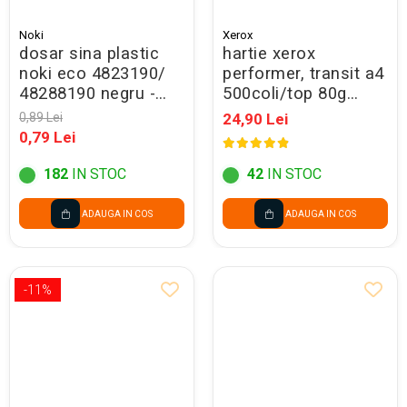
Carton gliterat
Tablite pentru copii
Ustensile Turnare, Modelare
Lipici/ Adezivi/ Pistoale silicon
Pixuri cu mecanism
compartimente
Stitch
Creta arta
Celofan pentru flori
Culori si vopsele acrilice
Indeletniciri practice
Carton Lucios
Mape de birou
Pixuri cu suport
Noki
Xerox
Unicorn
Caseta bani
Snur Rafie pentru flori
dosar sina plastic
hartie xerox
Bureti tip Pensule
Acuarele Guase
Quilling, Origami si accesorii
Carton Ondulat
Pictura pe fata
Pungi cu fermoar(ziplock)
Pixuri pentru touchscreen
Satin pentru impachetat buchete
Clipboarduri
noki eco 4823190/
performer, transit a4
Tehnici de cusut si Broderie
Caligrafie
Pahare, palete si sorturi
Carton sidefat/ perlat
Pinata Party
48288190 negru -
500coli/top 80g
Organza floristica
Seturi cadou
Pixuri tip Roller
Folii de Ambalare
pictura copii
Traforaj
promo
003r90649
Carton mousse (Foamboard)
Snur dantela pentru flori
0,89 Lei
24,90 Lei
Carton texturat/ embosat
Suporturi articole de birou
Pixuri unica folosinta
Scrapbooking
Pungi cu fermoar
Pensule scoala copii
0,79 Lei
Cutii pentru flori
Carti colorat pentru adulti
Cutii cadou si accesorii
Suporturi documente cu
Albume Scrapbooking
Sfoara si Elastice
Pensule cu rezervor
Albume
Seturi pentru arta
182
IN STOC
42
IN STOC
sertare
Cutii pentru Ambalare
Benzi decorative Scrapbooking
Pensule scolare bucata
Rame
Suporturi si mape carti vizita
Accesorii pentru artisti
Cartoane pentru Scrapbooking
Tus/ Tusiera/ Buretiera
Folii Transparente Pentru
Pensule scolare set
Plicuri pf
ADAUGA IN COS
ADAUGA IN COS
Instrumente de lucru Scrapbooking
Retroproiector
Culori Acrilice Spray
Lipiciuri
Sigilii si ceara pentru flori
Stampile si Accesorii
Botezuri, Gender reveal
Hartie Bristol/ Fine Face
Pictura pe numere
Foarfece pentru copii
Stickere Decorative
Martisor si 8 Martie
Hartie Cerata
-11%
Sevalete pictura
Hartie si carton colorate
Personalizare textile & decor
Ziua indragostitilor &
haine
Hartie de Impachetat
Hartie Creponata, Hartie
Dragobete
Glasata
Hartie de Matase
Accesorii pentru personalizare
Halloween
Etichete textile
Mape Birou/ Dosare Scolare
Hartie Kraft
Vopsele si markere textile
Materiale de Craciun si An Nou
Trusa geometrie scolara