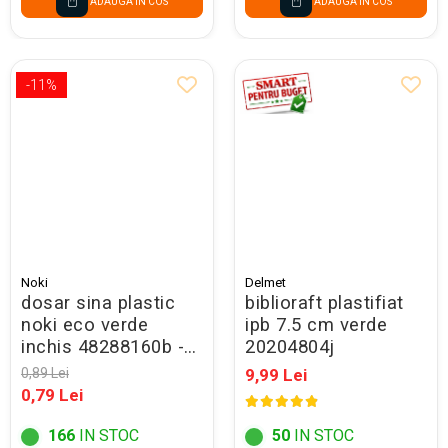
ADAUGA IN COS
ADAUGA IN COS
-11%
Noki
Delmet
dosar sina plastic
biblioraft plastifiat
noki eco verde
ipb 7.5 cm verde
inchis 48288160b -
20204804j
promo
0,89 Lei
9,99 Lei
0,79 Lei
166
IN STOC
50
IN STOC