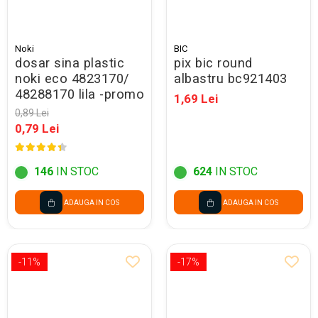
Hartie matriceala
Masini si Echipamente
Abtibilduri, Stickere Christmas
Rigle, echere si raportor
Hartie tip pergament
Instrumente, Echipamente, Accesorii
Articole de Papetarie Craciun
plastic
Indigo
Noki
BIC
Perforatoare Forme Decorative
Baloane de Craciun si An Nou
Sticle, caserole, pusculite,
dosar sina plastic
pix bic round
Bijuterii
Rezerve caiet mecanic
Banda autoadeziva/ Stickere
suporturi copii
noki eco 4823170/
albastru bc921403
Fereastra
48288170 lila -promo
Diverse accesorii bijuterii
Sacose hartie si textil
1,69 Lei
Etichete scolare
Bannere, Semne Craciun
Margele din Lemn
0,89 Lei
Set hartie Colorata mix
Stickere scolare
Bile/ Conuri/ Globuri din Polistiren
0,79 Lei
Margele din plastic/ sticla
Braduti/ Stelute/ Accesorii impodobit
Seturi scolare
Margele Fuzibile
Carton Decor/ Hartie decor Craciun
Paiete, Strasuri si Pietricele
Plastilina, Planseta plastilina
146
IN STOC
624
IN STOC
Casute Craciun
Perle
Radiera
Coronite/ Inele polistiren
Snur, sarma, elastic, fir
ADAUGA IN COS
ADAUGA IN COS
Costume/ Costumatii Craciun si
Socotitoare, Betisoare
Decoratiuni
accesorii
Carti de Colorat pentru copii
Animale/ Insecte
Cutii, Sacose, Pungi, Ambalaje
-11%
-17%
Christmas
Carti Educative
Decoratiuni din Lemn
Decoratiuni Craciun
Decoratiuni din polistiren
Carnetele notite copii
Diverse Articole de Craciun
Decoratiuni Diverse
Jurnale cu cheita, lacat,