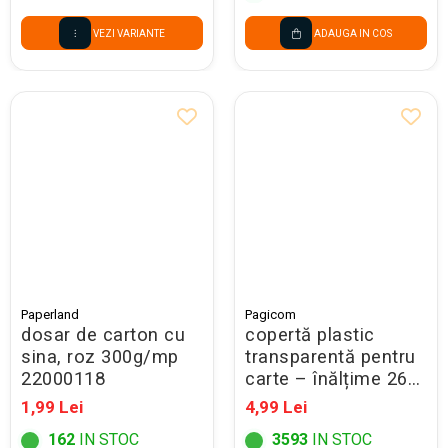
VEZI VARIANTE
ADAUGA IN COS
Paperland
Pagicom
dosar de carton cu
copertă plastic
sina, roz 300g/mp
transparentă pentru
22000118
carte – înălțime 26
cm
1,99 Lei
4,99 Lei
162
IN STOC
3593
IN STOC