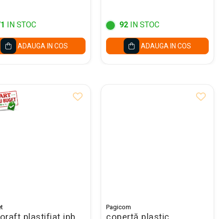
71
IN STOC
92
IN STOC
ADAUGA IN COS
ADAUGA IN COS
t
Pagicom
ioraft plastifiat ipb
copertă plastic