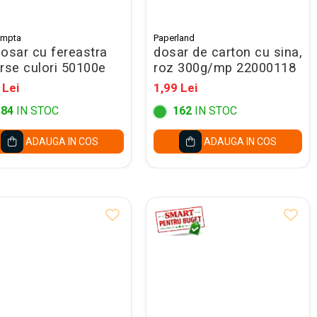
ompta
Paperland
dosar cu fereastra
dosar de carton cu sina,
erse culori 50100e
roz 300g/mp 22000118
 Lei
1,99 Lei
184
IN STOC
162
IN STOC
ADAUGA IN COS
ADAUGA IN COS