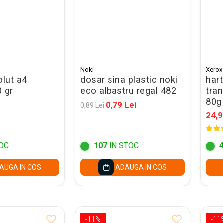
Noki
Xerox
olut a4
dosar sina plastic noki
hart
 gr
eco albastru regal 482
tran
80g
0,79 Lei
0,89 Lei
24,9
OC
107
IN STOC
AUGA IN COS
ADAUGA IN COS
-11%
-11