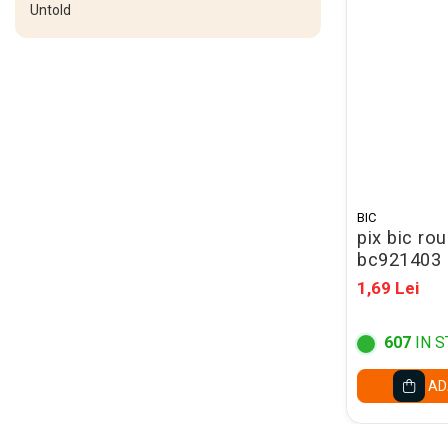
Untold
Set acuarele tempera
Culori si vopsele acrilice
Acuarele Guase
Pahare, palete si sorturi
pictura copii
Pensule scoala copii
Pensule cu rezervor
BIC
pix bic ro
Pensule scolare bucata
bc921403
Pensule scolare set
1,69 Lei
Lipiciuri
Foarfece pentru copii
607
IN S
Hartie si carton colorate
AD
Hartie Creponata, Hartie
Glasata