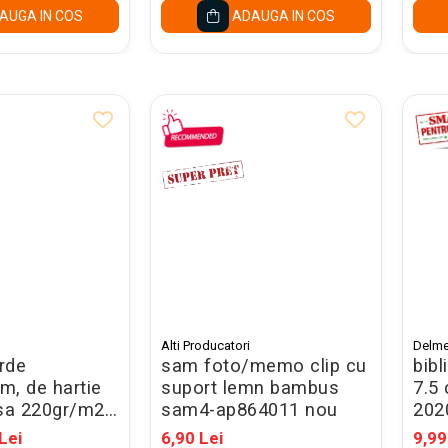
AUGA IN COS
ADAUGA IN COS
Alti Producatori
Delme
rde
sam foto/memo clip cu
bibl
m, de hartie
suport lemn bambus
7.5
sa 220gr/m2,
sam4-ap864011 nou
202
rasucit
Lei
6,90 Lei
9,99