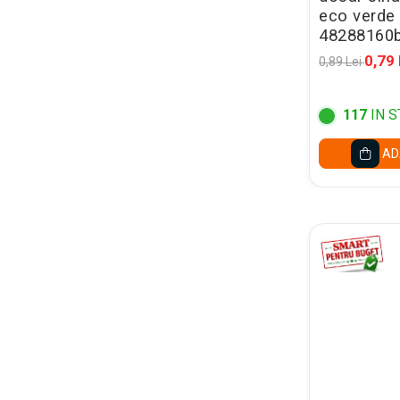
Caiete mecanice A4
eco verde 
Caiete mecanice A5
48288160b
Indecsi autoadezivi,
0,79 
0,89 Lei
pagemarkere
Separatoare index si
117
IN S
separatoare biblioraft
Dosare carton
AD
Dosare extensibile
Dosare suspendabile si
suporturi
Dosar plic din plastic cu elastic
Mape plastic cu elastic
Mape de prezentare cu folii
Mape tip plic cu capsa
Serviete pentru documente