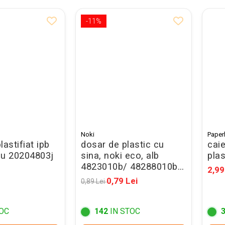
-11%
Noki
Paper
lastifiat ipb
dosar de plastic cu
caie
su 20204803j
sina, noki eco, alb
pla
4823010b/ 48288010b -
2,99
promo
0,79 Lei
0,89 Lei
OC
142
IN STOC