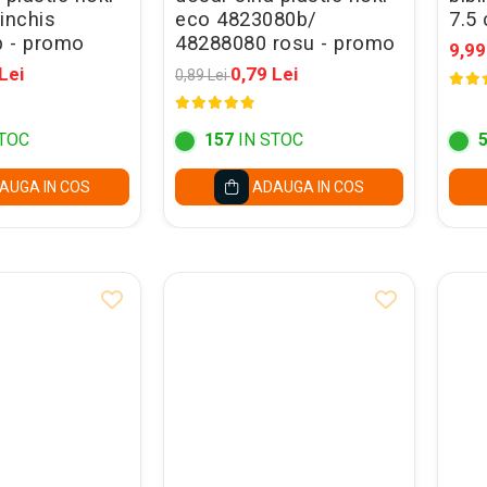
inchis
eco 4823080b/
7.5
 - promo
48288080 rosu - promo
9,99
Lei
0,79 Lei
0,89 Lei
TOC
157
IN STOC
AUGA IN COS
ADAUGA IN COS