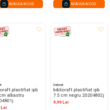
ADAUGA IN COS
ADAUGA IN COS
t
Delmet
ioraft plastifiat ipb
biblioraft plastifiat ipb
 cm albastru
7.5 cm negru 20204802j
04801j
9,99 Lei
 Lei