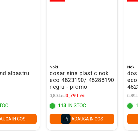
Noki
Noki
und albastru
dosar sina plastic noki
dosa
eco 4823190/ 48288190
eco
negru - promo
482
gal
0,79 Lei
0,89 Lei
0,89 
TOC
113
IN STOC
AUGA IN COS
ADAUGA IN COS