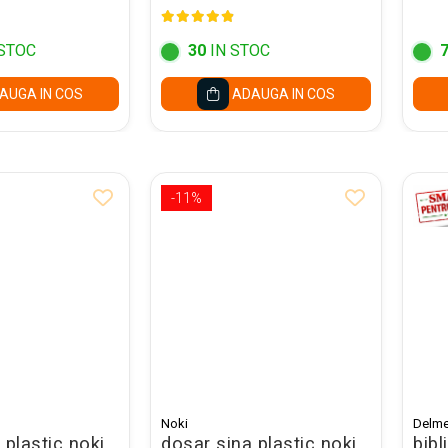
 71311
STOC
30
IN STOC
AUGA IN COS
ADAUGA IN COS
-11%
Noki
Delme
 plastic noki
dosar sina plastic noki
bibl