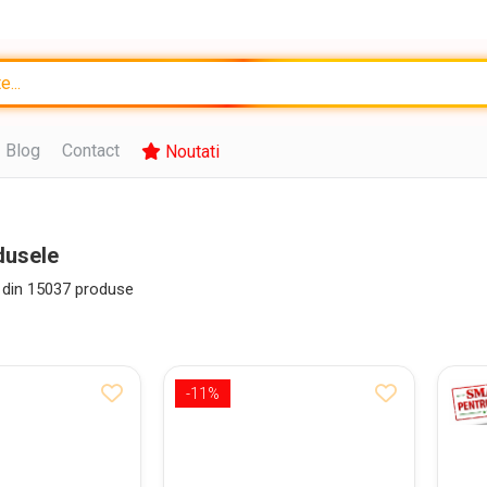
Blog
Contact
Noutati
dusele
din
15037
produse
-11%