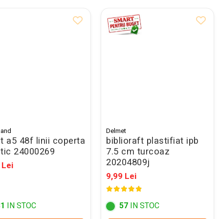
land
Delmet
t a5 48f linii coperta
biblioraft plastifiat ipb
stic 24000269
7.5 cm turcoaz
20204809j
 Lei
9,99 Lei
31
IN STOC
57
IN STOC