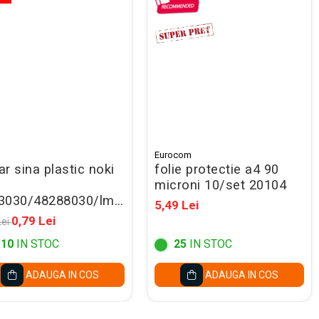
Eurocom
r sina plastic noki
folie protectie a4 90
microni 10/set 20104
3030/48288030/lm016
5,49 Lei
ben -promo
0,79 Lei
Lei
110
IN STOC
25
IN STOC
ADAUGA IN COS
ADAUGA IN COS