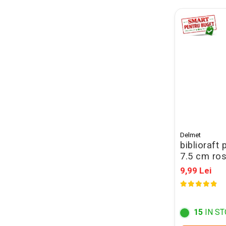
Mape Birou/ Dosare Scolare
Trusa geometrie scolara
Rigle, echere si raportor
plastic
Sticle, caserole, pusculite,
suporturi copii
Etichete scolare
Stickere scolare
Seturi scolare
Delmet
Plastilina, Planseta plastilina
biblioraft p
7.5 cm ro
Radiera
9,99 Lei
Socotitoare, Betisoare
Carti de Colorat pentru copii
Carti Educative
15
IN ST
Carnetele notite copii