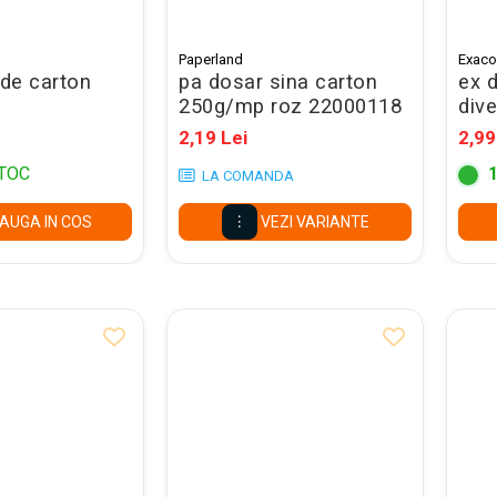
Paperland
Exac
 de carton
pa dosar sina carton
ex 
250g/mp roz 22000118
div
2,19 Lei
2,99
TOC
LA COMANDA
AUGA IN COS
VEZI VARIANTE