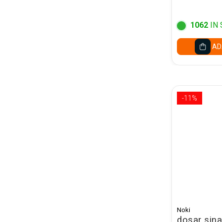
rezistent,
Pixuri cu radiera
1062
IN 
Seturi Creative pentru Copii
Stampile Copii
AD
ORGANIZARE SI ARHIVARE
Bibliorafturi
Alonje indosariere
-11%
Etichete pentru bibliorafturi
Folii de protectie pentru
documente
Dosare plastic cu sina pt
documente
Mape carton cu elastic
Cutii si containere arhivare
Caiete mecanice
Noki
dosar sina