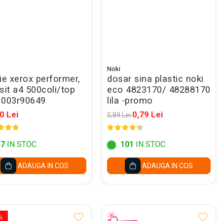
Noki
ie xerox performer,
dosar sina plastic noki
sit a4 500coli/top
eco 4823170/ 48288170
 003r90649
lila -promo
0 Lei
0,79 Lei
0,89 Lei
47
IN STOC
101
IN STOC
ADAUGA IN COS
ADAUGA IN COS
%