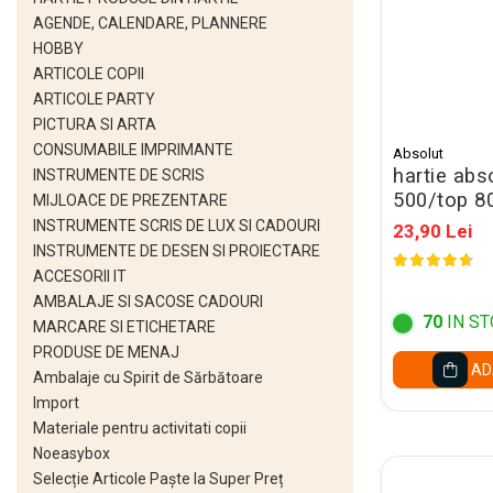
Stilouri si Rollere cu Cerneala
AGENDE, CALENDARE, PLANNERE
Cerneala Stilouri, Patroane
HOBBY
cerneala
ARTICOLE COPII
ARTICOLE PARTY
Creioane colorate
PICTURA SI ARTA
Creioane
CONSUMABILE IMPRIMANTE
Absolut
hartie abs
Carioci
INSTRUMENTE DE SCRIS
500/top 80
MIJLOACE DE PREZENTARE
Creioane cerate colorate
INSTRUMENTE SCRIS DE LUX SI CADOURI
23,90 Lei
Instrumente pentru scris kids
INSTRUMENTE DE DESEN SI PROIECTARE
ACCESORII IT
Pilot Frixion
AMBALAJE SI SACOSE CADOURI
Corector fluid cu pasta
70
IN ST
MARCARE SI ETICHETARE
corectoare
PRODUSE DE MENAJ
AD
Ambalaje cu Spirit de Sărbătoare
Pic cu rescriere
Import
Ascutitori
Materiale pentru activitati copii
Acuarele
Noeasybox
Selecție Articole Paște la Super Preț
Acuarele Tempera la bucata