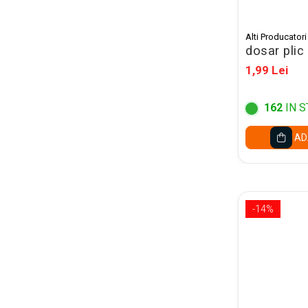
Mape conferinta, semnaturi
Mape cu multiple
Alti Producatori
compartimente
dosar plic
Caseta bani
1,99 Lei
Clipboarduri
162
IN S
Folii de Ambalare
Pungi cu fermoar
AD
Sfoara si Elastice
Suporturi si mape carti vizita
ARTICOLE DE BIROU
-14%
Suporturi instrumente de scris
Suporturi verticale pentru
documente
Tavite pentru documente
Benzi adezive si dispensere