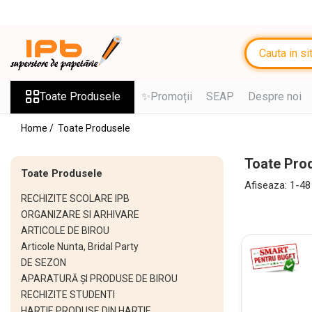
Toate Produsele
RECHIZITE SCOLARE IPB
Ghiozdane, Rucsacuri, Trolere
Toate Produsele
✨Promoții
SEAP
Despre noi
Penare, Etuiuri, Necessaire
Home /
Toate Produsele
Jocuri Educative si Puzzle-uri
Toate Pro
Saci de sport, Borsete
Toate Produsele
Caiete
Afiseaza:
1-
48
RECHIZITE SCOLARE IPB
Caiete cu 2 sau mai multe
ORGANIZARE SI ARHIVARE
subiecte
ARTICOLE DE BIROU
Caiete de Calitate
Articole Nunta, Bridal Party
DE SEZON
Blocuri de desen
APARATURĂ ȘI PRODUSE DE BIROU
Coperți
RECHIZITE STUDENTI
HARTIE PRODUSE DIN HARTIE