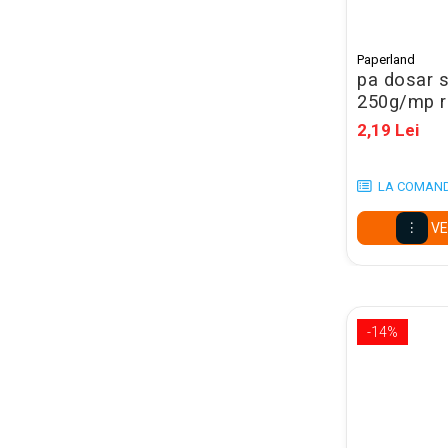
Mape conferinta, semnaturi
Mape cu multiple
compartimente
Paperland
pa dosar s
Caseta bani
250g/mp r
Clipboarduri
2,19 Lei
Folii de Ambalare
LA COMAN
Pungi cu fermoar
Sfoara si Elastice
VE
Suporturi si mape carti vizita
ARTICOLE DE BIROU
Suporturi instrumente de scris
-14%
Suporturi verticale pentru
documente
Tavite pentru documente
Benzi adezive si dispensere