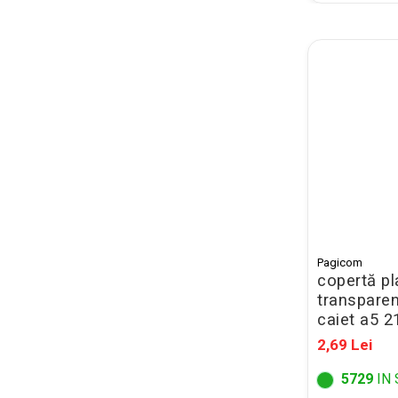
Mape Birou/ Dosare Scolare
Trusa geometrie scolara
Rigle, echere si raportor
plastic
Sticle, caserole, pusculite,
suporturi copii
Etichete scolare
Stickere scolare
Seturi scolare
Plastilina, Planseta plastilina
Pagicom
Radiera
copertă pl
transparen
Socotitoare, Betisoare
caiet a5 
Carti de Colorat pentru copii
2,69 Lei
Carti Educative
5729
IN 
Carnetele notite copii