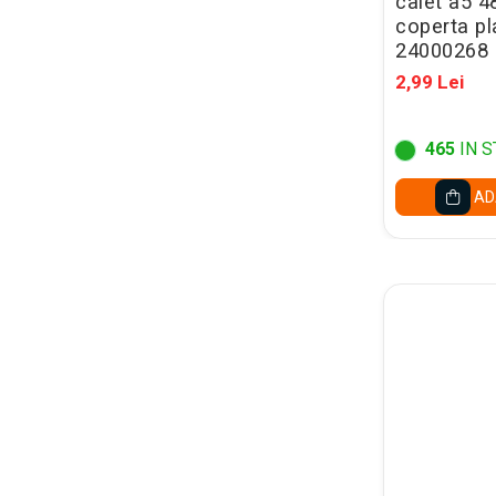
caiet a5 4
Caiete mecanice A4
coperta pl
Caiete mecanice A5
24000268
Indecsi autoadezivi,
2,99 Lei
pagemarkere
Separatoare index si
separatoare biblioraft
465
IN S
Dosare carton
AD
Dosare extensibile
Dosare suspendabile si
suporturi
Dosar plic din plastic cu elastic
Mape plastic cu elastic
Mape de prezentare cu folii
Mape tip plic cu capsa
Serviete pentru documente