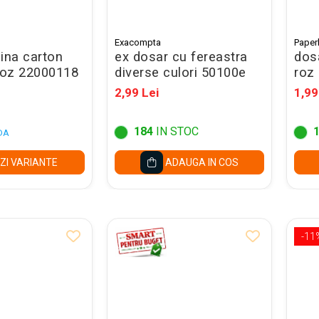
Exacompta
Paper
ina carton
ex dosar cu fereastra
dosa
oz 22000118
diverse culori 50100e
roz
2,99 Lei
1,99
184
IN STOC
DA
ZI VARIANTE
ADAUGA IN COS
-11