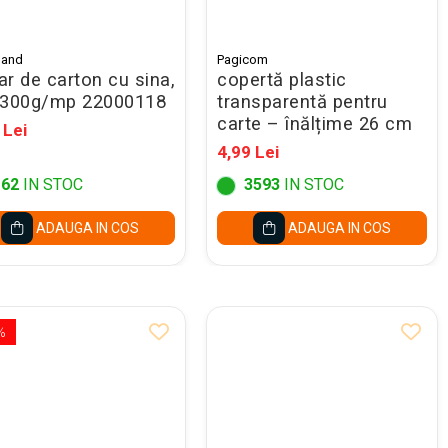
land
Pagicom
r de carton cu sina,
copertă plastic
 300g/mp 22000118
transparentă pentru
carte – înălțime 26 cm
 Lei
4,99 Lei
162
IN STOC
3593
IN STOC
ADAUGA IN COS
ADAUGA IN COS
%