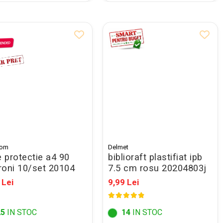
com
Delmet
e protectie a4 90
biblioraft plastifiat ipb
roni 10/set 20104
7.5 cm rosu 20204803j
 Lei
9,99 Lei
25
IN STOC
14
IN STOC