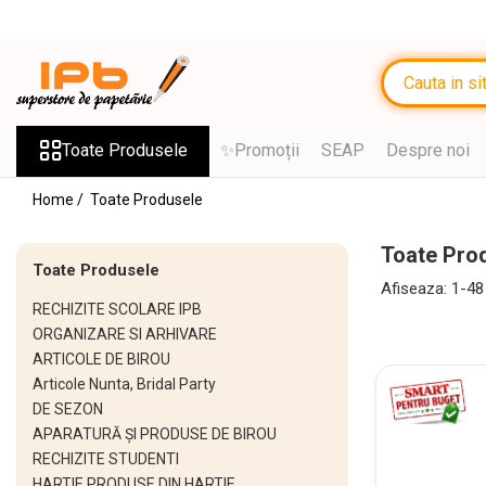
Toate Produsele
RECHIZITE SCOLARE IPB
Ghiozdane, Rucsacuri, Trolere
Toate Produsele
✨Promoții
SEAP
Despre noi
Penare, Etuiuri, Necessaire
Home /
Toate Produsele
Saci de sport, Borsete
Toate Pro
Caiete
Toate Produsele
Caiete cu 2 sau mai multe
Afiseaza:
1-
48
RECHIZITE SCOLARE IPB
subiecte
ORGANIZARE SI ARHIVARE
Caiete de Calitate
ARTICOLE DE BIROU
Blocuri de desen
Articole Nunta, Bridal Party
DE SEZON
Coperți
APARATURĂ ȘI PRODUSE DE BIROU
Stilouri si Rollere cu Cerneala
RECHIZITE STUDENTI
HARTIE PRODUSE DIN HARTIE