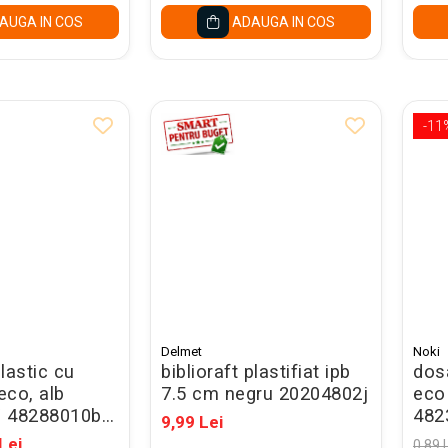
AUGA IN COS
ADAUGA IN COS
-11
Delmet
Noki
lastic cu
biblioraft plastifiat ipb
dosa
eco, alb
7.5 cm negru 20204802j
eco
 48288010b -
482
9,99 Lei
gal
Lei
0,89 