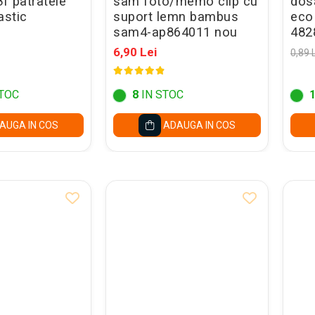
8f patratele
sam foto/memo clip cu
dosa
astic
suport lemn bambus
eco
sam4-ap864011 nou
482
6,90 Lei
0,89 
TOC
8
IN STOC
AUGA IN COS
ADAUGA IN COS