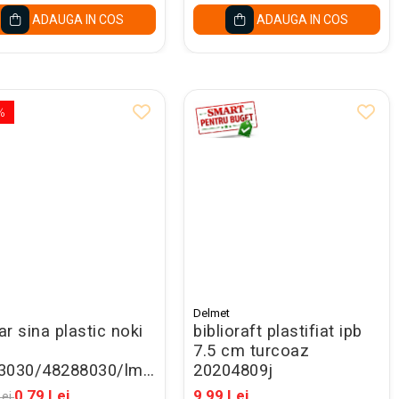
ADAUGA IN COS
ADAUGA IN COS
%
Delmet
r sina plastic noki
biblioraft plastifiat ipb
7.5 cm turcoaz
3030/48288030/lm016
20204809j
ben -promo
0,79 Lei
9,99 Lei
Lei