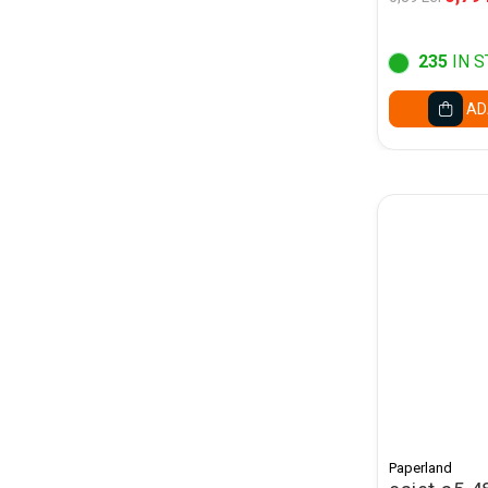
Pixuri cu radiera
Seturi Creative pentru Copii
235
IN S
Stampile Copii
AD
ORGANIZARE SI ARHIVARE
Bibliorafturi
Alonje indosariere
Etichete pentru bibliorafturi
Folii de protectie pentru
documente
Dosare plastic cu sina pt
documente
Mape carton cu elastic
Cutii si containere arhivare
Caiete mecanice
Paperland