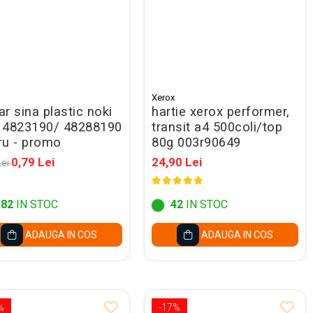
Xerox
r sina plastic noki
hartie xerox performer,
 4823190/ 48288190
transit a4 500coli/top
ru - promo
80g 003r90649
0,79 Lei
24,90 Lei
Lei
182
IN STOC
42
IN STOC
ADAUGA IN COS
ADAUGA IN COS
%
-17%