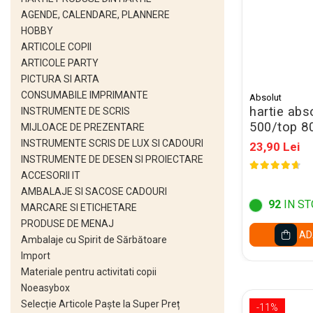
Cerneala Stilouri, Patroane
AGENDE, CALENDARE, PLANNERE
cerneala
HOBBY
Creioane colorate
ARTICOLE COPII
ARTICOLE PARTY
Creioane
PICTURA SI ARTA
Carioci
CONSUMABILE IMPRIMANTE
Absolut
hartie abs
Creioane cerate colorate
INSTRUMENTE DE SCRIS
500/top 80
MIJLOACE DE PREZENTARE
Instrumente pentru scris kids
INSTRUMENTE SCRIS DE LUX SI CADOURI
23,90 Lei
Jocuri Educative si Puzzle-uri
INSTRUMENTE DE DESEN SI PROIECTARE
ACCESORII IT
Pilot Frixion
AMBALAJE SI SACOSE CADOURI
Corector fluid cu pasta
92
IN ST
MARCARE SI ETICHETARE
corectoare
PRODUSE DE MENAJ
AD
Ambalaje cu Spirit de Sărbătoare
Pic cu rescriere
Import
Ascutitori
Materiale pentru activitati copii
Acuarele
Noeasybox
Selecție Articole Paște la Super Preț
-11%
Acuarele Tempera la bucata