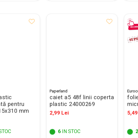
Paperland
Euro
astic
caiet a5 48f linii coperta
foli
tă pentru
plastic 24000269
mic
215x310 mm
2,99 Lei
5,49
STOC
6
IN STOC