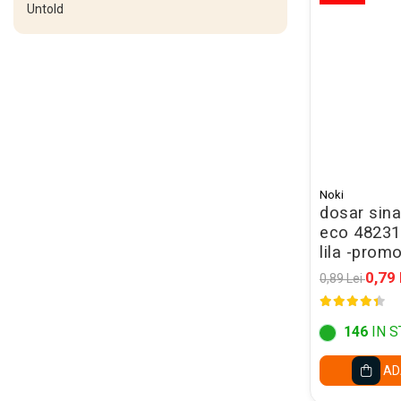
Untold
Set acuarele tempera
Culori si vopsele acrilice
Acuarele Guase
Pahare, palete si sorturi
pictura copii
Pensule scoala copii
Pensule cu rezervor
Noki
dosar sina
Pensule scolare bucata
eco 48231
Pensule scolare set
lila -prom
Lipiciuri
0,79 
0,89 Lei
Foarfece pentru copii
Hartie si carton colorate
146
IN S
Hartie Creponata, Hartie
AD
Glasata