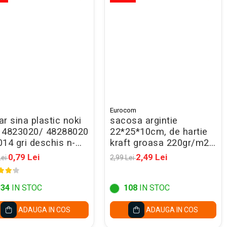
Eurocom
r sina plastic noki
sacosa argintie
 4823020/ 48288020
22*25*10cm, de hartie
14 gri deschis n-
kraft groasa 220gr/m2,
mo
cu maner rasucit
0,79 Lei
2,49 Lei
Lei
2,99 Lei
rezistent, 71438
334
IN STOC
108
IN STOC
ADAUGA IN COS
ADAUGA IN COS