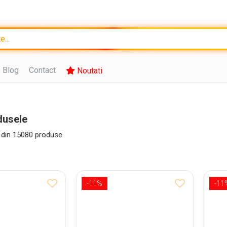
Blog
Contact
Noutati
dusele
din
15080
produse
-11%
-11