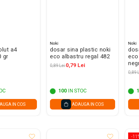
Noki
Noki
olut a4
dosar sina plastic noki
dosa
 gr
eco albastru regal 482
eco
neg
0,79 Lei
0,89 Lei
0,89 
OC
100
IN STOC
AUGA IN COS
ADAUGA IN COS
-11