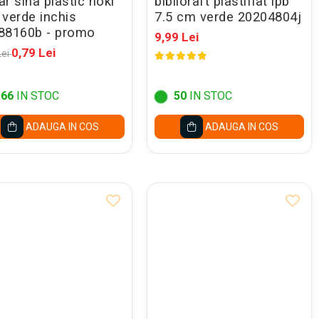
r sina plastic noki
biblioraft plastifiat ipb
 verde inchis
7.5 cm verde 20204804j
88160b - promo
9,99 Lei
0,79 Lei
Lei
166
IN STOC
50
IN STOC
ADAUGA IN COS
ADAUGA IN COS