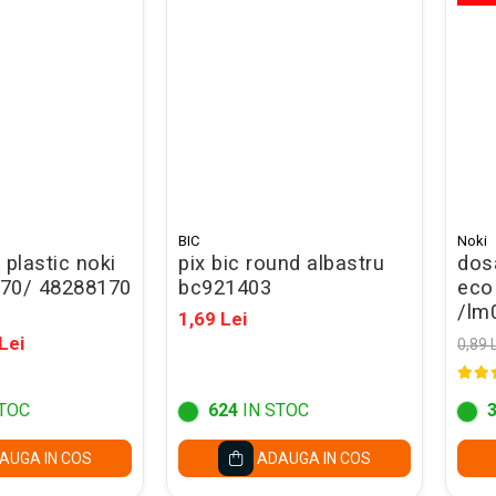
BIC
Noki
 plastic noki
pix bic round albastru
dosa
70/ 48288170
bc921403
eco
o
/lm0
1,69 Lei
pro
Lei
0,89 
TOC
624
IN STOC
AUGA IN COS
ADAUGA IN COS