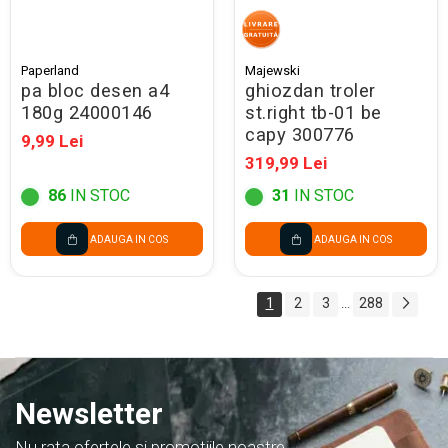
Paperland
Majewski
pa bloc desen a4
ghiozdan troler
180g 24000146
st.right tb-01 be
capy 300776
9,99 Lei
319,99 Lei
86
IN STOC
31
IN STOC
ADAUGA IN COS
ADAUGA IN COS
1
2
3
288
...
Newsletter
Nu rata ofertele si promotiile noastre