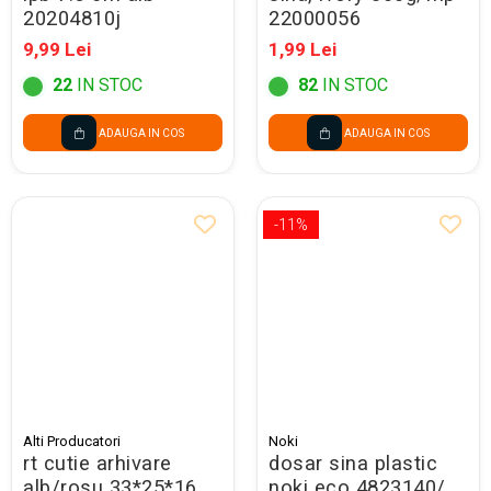
20204810j
22000056
9,99 Lei
1,99 Lei
22
IN STOC
82
IN STOC
ADAUGA IN COS
ADAUGA IN COS
-11%
Alti Producatori
Noki
rt cutie arhivare
dosar sina plastic
alb/rosu 33*25*16
noki eco 4823140/