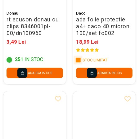
Donau
Daco
rt ecuson donau cu
ada folie protectie
clips 8346001pl-
a4+ daco 40 microni
00/dn100960
100/set fo002
3,49 Lei
18,99 Lei
251
IN STOC
STOC LIMITAT
ADAUGA IN COS
ADAUGA IN COS