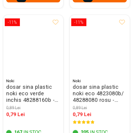
-11%
-11%
Noki
Noki
dosar sina plastic
dosar sina plastic
noki eco verde
noki eco 4823080b/
inchis 48288160b -
48288080 rosu -
promo
promo
0,89 Lei
0,89 Lei
0,79 Lei
0,79 Lei
167
IN STOC
205
IN STOC