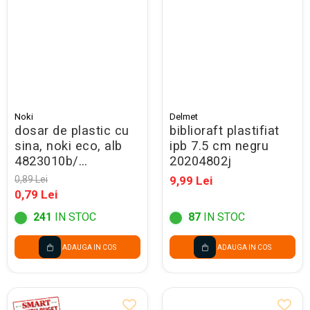
Seturi Creative pentru Copii
Stampile Copii
Noki
Delmet
dosar de plastic cu
biblioraft plastifiat
sina, noki eco, alb
ipb 7.5 cm negru
4823010b/
20204802j
48288010b - promo
0,89 Lei
9,99 Lei
0,79 Lei
241
IN STOC
87
IN STOC
ADAUGA IN COS
ADAUGA IN COS