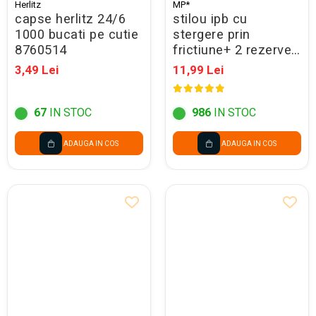
Herlitz
MP*
capse herlitz 24/6
stilou ipb cu
1000 bucati pe cutie
stergere prin
8760514
frictiune+ 2 rezerve,
in blister pe543
3,49 Lei
11,99 Lei
67
IN STOC
986
IN STOC
ADAUGA IN COS
ADAUGA IN COS