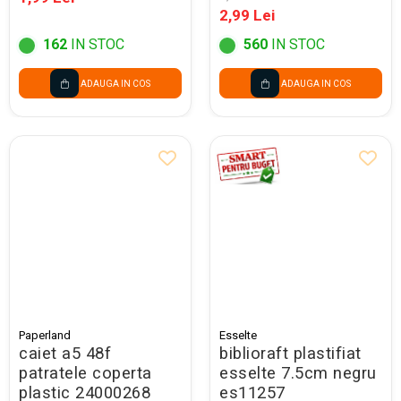
rasucit rezistent,
2,99 Lei
71635
162
IN STOC
560
IN STOC
ADAUGA IN COS
ADAUGA IN COS
Paperland
Esselte
caiet a5 48f
biblioraft plastifiat
patratele coperta
esselte 7.5cm negru
plastic 24000268
es11257