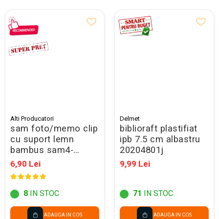
Alti Producatori
Delmet
sam foto/memo clip
biblioraft plastifiat
cu suport lemn
ipb 7.5 cm albastru
bambus sam4-
20204801j
ap864011 nou
6,90 Lei
9,99 Lei
8
IN STOC
71
IN STOC
ADAUGA IN COS
ADAUGA IN COS