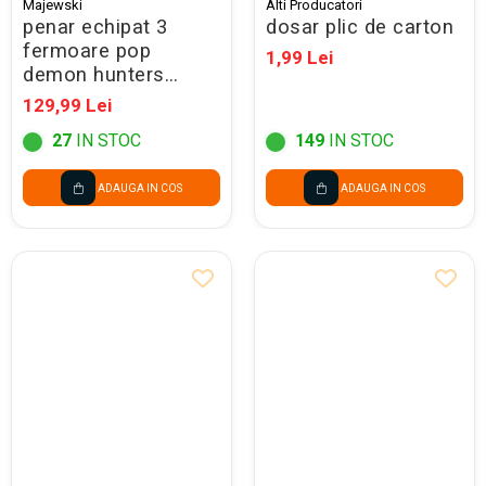
Majewski
Alti Producatori
penar echipat 3
dosar plic de carton
fermoare pop
1,99 Lei
demon hunters
violet 304835
129,99 Lei
27
IN STOC
149
IN STOC
ADAUGA IN COS
ADAUGA IN COS