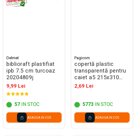
Delmet
Pagicom
biblioraft plastifiat
copertă plastic
ipb 7.5 cm turcoaz
transparentă pentru
20204809j
caiet a5 215x310
mm
9,99 Lei
2,69 Lei
57
IN STOC
5773
IN STOC
ADAUGA IN COS
ADAUGA IN COS