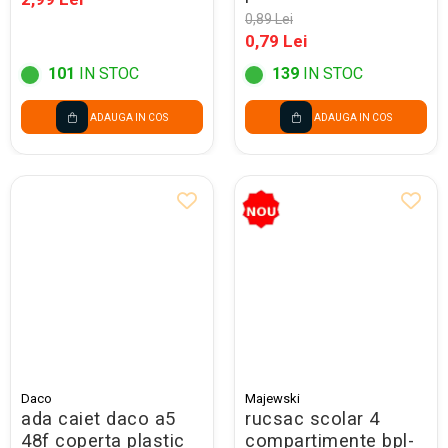
48288040b/lm019 -
0,89 Lei
promo
0,79 Lei
101
IN STOC
139
IN STOC
ADAUGA IN COS
ADAUGA IN COS
Daco
Majewski
ada caiet daco a5
rucsac scolar 4
48f coperta plastic
compartimente bpl-