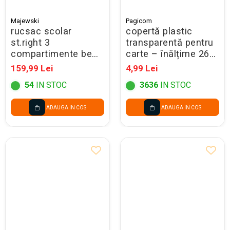
Majewski
Pagicom
rucsac scolar
copertă plastic
st.right 3
transparentă pentru
compartimente be
carte – înălțime 26
capy bp-26 697265
cm
159,99 Lei
4,99 Lei
54
IN STOC
3636
IN STOC
ADAUGA IN COS
ADAUGA IN COS