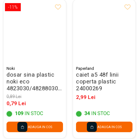
-11%
Noki
Paperland
dosar sina plastic
caiet a5 48f linii
noki eco
coperta plastic
4823030/48288030/lm016
24000269
galben -promo
0,89 Lei
2,99 Lei
0,79 Lei
109
IN STOC
34
IN STOC
ADAUGA IN COS
ADAUGA IN COS