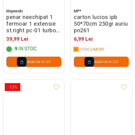
Majewski
MP*
penar neechipat 1
carton lucios ipb
fermoar 1 extensie
50*70cm 250gr auriu
st.right pc-01 turbo
pn261
kick 697425
39,99 Lei
6,99 Lei
9
IN STOC
STOC LIMITAT
ADAUGA IN COS
ADAUGA IN COS
-13%