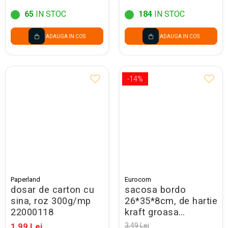
65
IN STOC
184
IN STOC
ADAUGA IN COS
ADAUGA IN COS
-14%
Paperland
Eurocom
dosar de carton cu
sacosa bordo
sina, roz 300g/mp
26*35*8cm, de hartie
22000118
kraft groasa
220gr/m2, cu maner
1,99 Lei
3,49 Lei