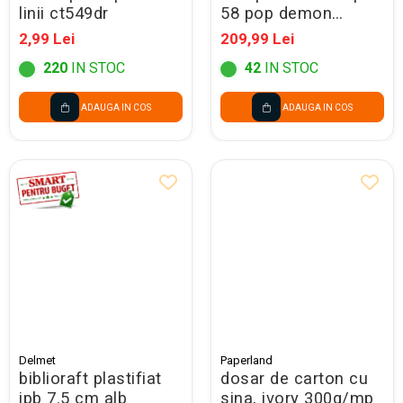
linii ct549dr
58 pop demon
hunters violet
2,99 Lei
209,99 Lei
304767
220
IN STOC
42
IN STOC
ADAUGA IN COS
ADAUGA IN COS
Delmet
Paperland
biblioraft plastifiat
dosar de carton cu
ipb 7.5 cm alb
sina, ivory 300g/mp