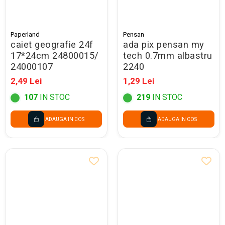
Paperland
Pensan
caiet geografie 24f
ada pix pensan my
17*24cm 24800015/
tech 0.7mm albastru
24000107
2240
2,49 Lei
1,29 Lei
107
IN STOC
219
IN STOC
ADAUGA IN COS
ADAUGA IN COS