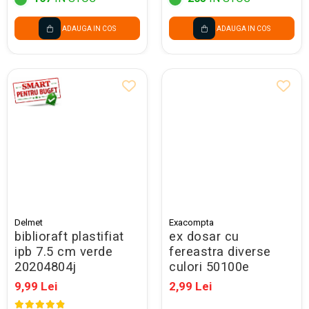
ADAUGA IN COS
ADAUGA IN COS
Delmet
Exacompta
biblioraft plastifiat
ex dosar cu
ipb 7.5 cm verde
fereastra diverse
20204804j
culori 50100e
9,99 Lei
2,99 Lei