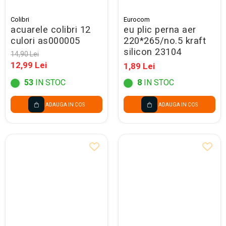
Colibri
Eurocom
acuarele colibri 12
eu plic perna aer
culori as000005
220*265/no.5 kraft
silicon 23104
14,90 Lei
12,99 Lei
1,89 Lei
53
IN STOC
8
IN STOC
ADAUGA IN COS
ADAUGA IN COS