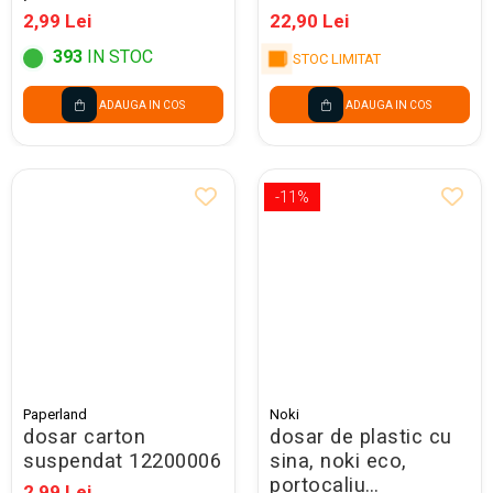
2,99 Lei
22,90 Lei
393
IN STOC
STOC LIMITAT
ADAUGA IN COS
ADAUGA IN COS
-11%
Paperland
Noki
dosar carton
dosar de plastic cu
suspendat 12200006
sina, noki eco,
portocaliu
2,99 Lei