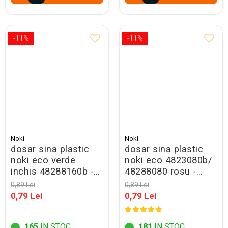
-11%
-11%
Noki
Noki
dosar sina plastic
dosar sina plastic
noki eco verde
noki eco 4823080b/
inchis 48288160b -
48288080 rosu -
promo
promo
0,89 Lei
0,89 Lei
0,79 Lei
0,79 Lei
165
IN STOC
181
IN STOC