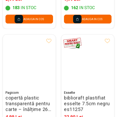
183
IN STOC
162
IN STOC
ADAUGA IN COS
ADAUGA IN COS
Pagicom
Esselte
copertă plastic
biblioraft plastifiat
transparentă pentru
esselte 7.5cm negru
carte – înălțime 26
es11257
cm
4,99 Lei
22,90 Lei