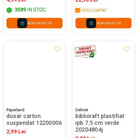
3589
IN STOC
STOC LIMITAT
ADAUGA IN COS
ADAUGA IN COS
Paperland
Delmet
dosar carton
biblioraft plastifiat
suspendat 12200006
ipb 7.5 cm verde
20204804j
2,99 Lei