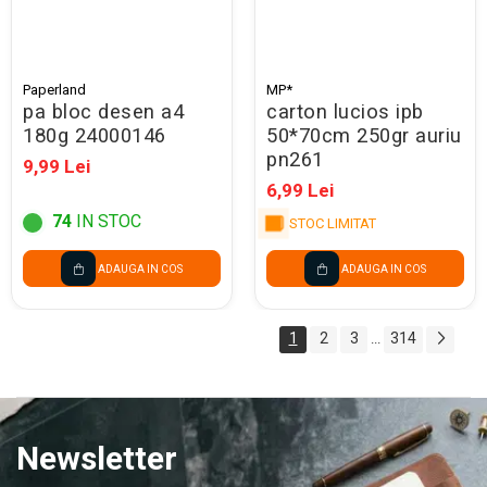
Paperland
MP*
pa bloc desen a4
carton lucios ipb
180g 24000146
50*70cm 250gr auriu
pn261
9,99 Lei
6,99 Lei
74
IN STOC
STOC LIMITAT
ADAUGA IN COS
ADAUGA IN COS
1
2
3
314
...
Newsletter