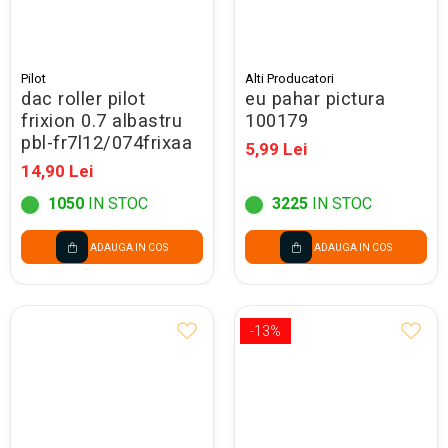
Pilot
Alti Producatori
dac roller pilot
eu pahar pictura
frixion 0.7 albastru
100179
pbl-fr7l12/074frixaa
5,99 Lei
14,90 Lei
1050
IN STOC
3225
IN STOC
ADAUGA IN COS
ADAUGA IN COS
-13%