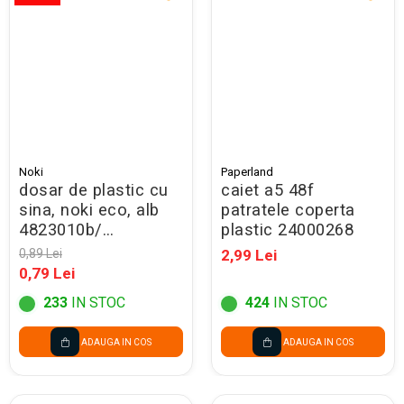
Noki
Paperland
dosar de plastic cu
caiet a5 48f
sina, noki eco, alb
patratele coperta
4823010b/
plastic 24000268
48288010b - promo
0,89 Lei
2,99 Lei
0,79 Lei
233
IN STOC
424
IN STOC
ADAUGA IN COS
ADAUGA IN COS