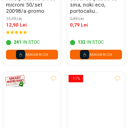
microni 50/set
sina, noki eco,
20098/a-promo
portocaliu
48288040b/lm019 -
14,49 Lei
0,89 Lei
promo
12,90 Lei
0,79 Lei
241
IN STOC
132
IN STOC
ADAUGA IN COS
ADAUGA IN COS
-11%