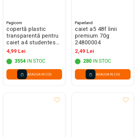
Pagicom
Paperland
copertă plastic
caiet a5 48f linii
transparentă pentru
premium 70g
caiet a4 studentesc
24800004
305x433 mm
4,99 Lei
2,49 Lei
3554
IN STOC
280
IN STOC
ADAUGA IN COS
ADAUGA IN COS