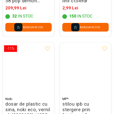
58 pop demon
linii ct549dr
hunters violet
209,99 Lei
2,99 Lei
304767
32
IN STOC
150
IN STOC
ADAUGA IN COS
ADAUGA IN COS
-11%
Noki
MP*
dosar de plastic cu
stilou ipb cu
sina, noki eco, vernil
stergere prin