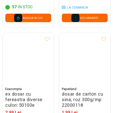
57
IN STOC
LA COMANDA
ADAUGA IN COS
VEZI VARIANTE
Exacompta
Paperland
ex dosar cu
dosar de carton cu
fereastra diverse
sina, roz 300g/mp
culori 50100e
22000118
2,99 Lei
1,99 Lei