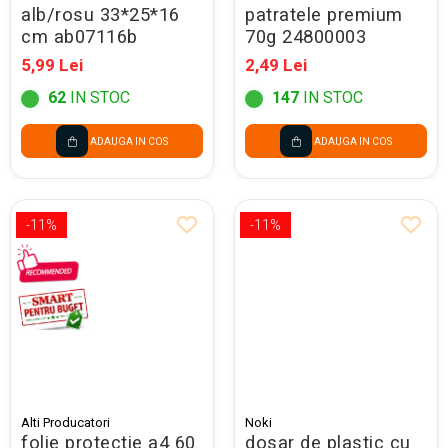
alb/rosu 33*25*16
patratele premium
cm ab07116b
70g 24800003
5,99 Lei
2,49 Lei
62
IN STOC
147
IN STOC
ADAUGA IN COS
ADAUGA IN COS
-11%
-11%
Alti Producatori
Noki
folie protectie a4 60
dosar de plastic cu