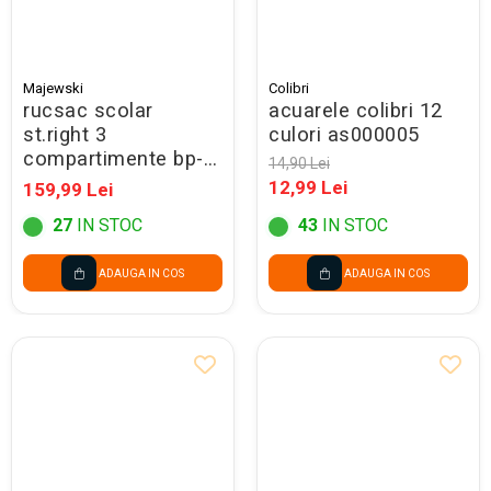
Majewski
Colibri
rucsac scolar
acuarele colibri 12
st.right 3
culori as000005
compartimente bp-
14,90 Lei
26 purrfect love
12,99 Lei
159,99 Lei
697104
27
IN STOC
43
IN STOC
ADAUGA IN COS
ADAUGA IN COS