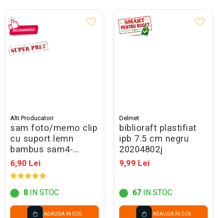
Alti Producatori
Delmet
sam foto/memo clip
biblioraft plastifiat
cu suport lemn
ipb 7.5 cm negru
bambus sam4-
20204802j
ap864011 nou
6,90 Lei
9,99 Lei
8
IN STOC
67
IN STOC
ADAUGA IN COS
ADAUGA IN COS