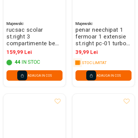
Majewski
Majewski
rucsac scolar
penar neechipat 1
st.right 3
fermoar 1 extensie
compartimente be
st.right pc-01 turbo
capy bp-26 697265
kick 697425
159,99 Lei
39,99 Lei
44
IN STOC
STOC LIMITAT
ADAUGA IN COS
ADAUGA IN COS