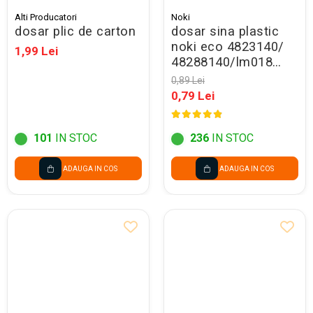
Alti Producatori
Noki
dosar plic de carton
dosar sina plastic
noki eco 4823140/
1,99 Lei
48288140/lm018
bleumarin - promo
0,89 Lei
0,79 Lei
101
IN STOC
236
IN STOC
ADAUGA IN COS
ADAUGA IN COS