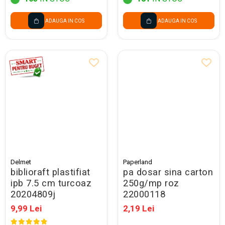
ADAUGA IN COS
ADAUGA IN COS
Delmet
Paperland
biblioraft plastifiat
pa dosar sina carton
ipb 7.5 cm turcoaz
250g/mp roz
20204809j
22000118
9,99 Lei
2,19 Lei