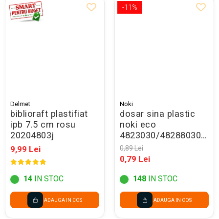
-11%
Delmet
Noki
biblioraft plastifiat
dosar sina plastic
ipb 7.5 cm rosu
noki eco
20204803j
4823030/48288030/lm
galben -promo
9,99 Lei
0,89 Lei
0,79 Lei
14
IN STOC
148
IN STOC
ADAUGA IN COS
ADAUGA IN COS