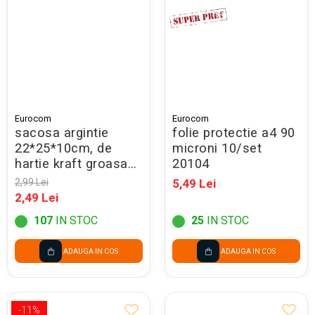
Seturi Creative pentru Copii
Stampile Copii
Eurocom
Eurocom
sacosa argintie
folie protectie a4 90
22*25*10cm, de
microni 10/set
hartie kraft groasa
20104
220gr/m2, cu maner
2,99 Lei
5,49 Lei
rasucit rezistent,
2,49 Lei
71438
107
IN STOC
25
IN STOC
ADAUGA IN COS
ADAUGA IN COS
-11%