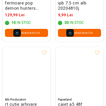
fermoare pop
ipb 7.5 cm alb
demon hunters
20204810j
violet 304835
129,99 Lei
9,99 Lei
10
IN STOC
30
IN STOC
ADAUGA IN COS
ADAUGA IN COS
Alti Producatori
Paperland
rt cutie arhivare
caiet a5 48f