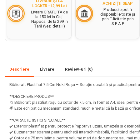
LIVRARE ȘI LA
ACHIZIȚII SEAP
LOCKER -12,99 Lei
Set acuarele tempera
Produsele pot fi
Livrare GRATUITĂ de
disponibile toate și
la 150 lei în Cluj-
prin E-licitatie prin
Culori si vopsele acrilice
Napoca, de la 299 în
S.E.A.P
Țară (vezi detalii)
Acuarele Guase
Pahare, palete si sorturi
pictura copii
Pensule scoala copii
Pensule cu rezervor
Descriere
Livrare
Review-uri
(0)
Pensule scolare bucata
Pensule scolare set
Biblioraft Plastifiat 7.5 Cm Noki Roșu – Soluție durabilă și practică pen
Lipiciuri
**DESCRIERE PRODUS**
Foarfece pentru copii
📁 Biblioraft plastifiat roșu cu cotor de 7.5 cm, în format A4, ideal pen
🌟 Este echipat cu mecanism standard, muchie metalică la bază și orific
Hartie si carton colorate
**CARACTERISTICI SPECIALE**
Hartie Creponata, Hartie
✔️ Exterior plastifiat pentru protecție împotriva uzurii, umezelii și deterior
Glasata
✔️ Buzunar transparent pentru etichetă interschimbabilă, facilitând identi
✔️ Cotor de 75 mm latime, pentru volume mari de documente sau mai mult