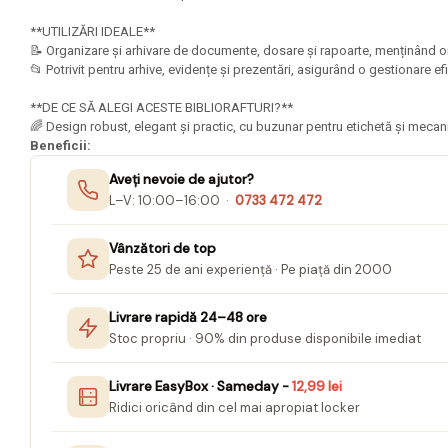
Mape Birou/ Dosare Scolare
**UTILIZĂRI IDEALE**
Trusa geometrie scolara
📝 Organizare și arhivare de documente, dosare și rapoarte, menținând o
Rigle, echere si raportor
📂 Potrivit pentru arhive, evidențe și prezentări, asigurând o gestionare 
plastic
**DE CE SĂ ALEGI ACESTE BIBLIORAFTURI?**
Sticle, caserole, pusculite,
🌈 Design robust, elegant și practic, cu buzunar pentru etichetă și mecan
suporturi copii
Beneficii:
Etichete scolare
Aveți nevoie de ajutor?
L–V: 10:00–16:00 ·
0733 472 472
Stickere scolare
Seturi scolare
Vânzători de top
Peste 25 de ani experiență · Pe piață din 2000
Plastilina, Planseta plastilina
Radiera
Livrare rapidă 24–48 ore
Stoc propriu · 90% din produse disponibile imediat
Socotitoare, Betisoare
Carti de Colorat pentru copii
Livrare EasyBox · Sameday -
12,99 lei
Ridici oricând din cel mai apropiat locker
Carti Educative
Carnetele notite copii