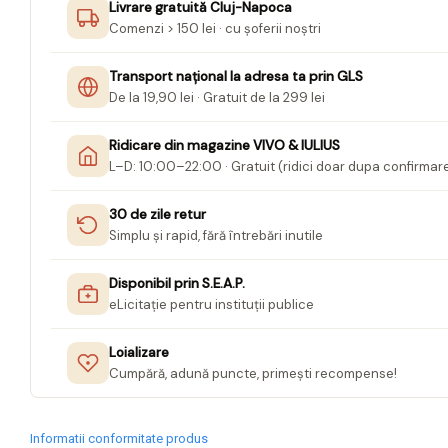
Livrare gratuită Cluj-Napoca
Jurnale cu cheita, lacat,
Comenzi > 150 lei · cu șoferii noștri
magnet
Transport național la adresa ta prin GLS
Pasta modelatoare
De la 19,90 lei · Gratuit de la 299 lei
Harti de perete
Ridicare din magazine VIVO & IULIUS
Creta scolara
L–D: 10:00–22:00 · Gratuit (ridici doar dupa confirmar
Glob Pamantesc Scolar
Materiale Didactice
30 de zile retur
Simplu și rapid, fără întrebări inutile
Instrumente geometrie pentru
tabla scolara
Disponibil prin S.E.A.P.
Tablite de desenat magnetice
eLicitație pentru instituții publice
Sugativa
Loializare
Articole papetarie pentru copii
Cumpără, adună puncte, primești recompense!
Banda adeziva
Compas scolar
Informatii conformitate produs