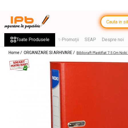
Toate Produsele
RECHIZITE SCOLARE IPB
Ghiozdane, Rucsacuri, Trolere
Toate Produsele
✨Promoții
SEAP
Despre noi
Penare, Etuiuri, Necessaire
Home /
ORGANIZARE SI ARHIVARE /
Biblioraft Plastifiat 7.5 Cm 
Saci de sport, Borsete
Caiete
Caiete cu 2 sau mai multe
subiecte
Caiete de Calitate
Blocuri de desen
Coperți
Stilouri si Rollere cu Cerneala