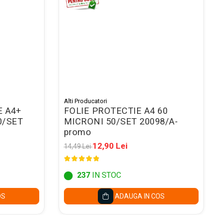
Alti Producatori
E A4+
FOLIE PROTECTIE A4 60
0/SET
MICRONI 50/SET 20098/A-
promo
12,90 Lei
14,49 Lei
237
IN STOC
OS
ADAUGA IN COS