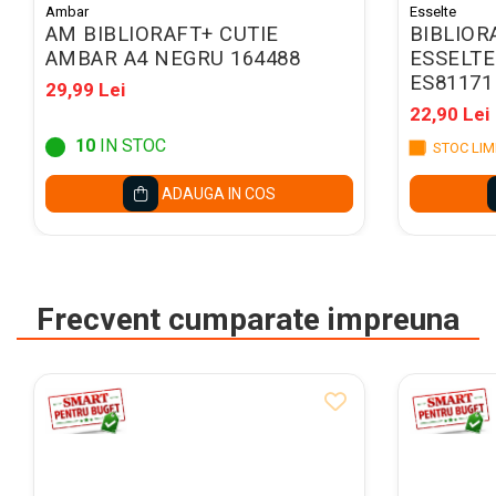
Caiete mecanice A4
Ambar
Esselte
AM BIBLIORAFT+ CUTIE
BIBLIOR
Caiete mecanice A5
AMBAR A4 NEGRU 164488
ESSELTE
Indecsi autoadezivi,
ES81171
pagemarkere
29,99 Lei
22,90 Lei
Separatoare index si
10
IN STOC
separatoare biblioraft
STOC LIM
Dosare carton
ADAUGA IN COS
Dosare extensibile
Dosare suspendabile si
suporturi
Frecvent cumparate impreuna
Dosar plic din plastic cu elastic
Mape plastic cu elastic
Mape de prezentare cu folii
Mape tip plic cu capsa
Serviete pentru documente