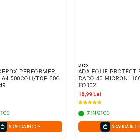
Daco
 XEROX PERFORMER,
ADA FOLIE PROTECTI
 A4 500COLI/TOP 80G
DACO 40 MICRONI 10
49
FO002
18,99 Lei
STOC
7
IN STOC
ADAUGA IN COS
ADAUGA IN C