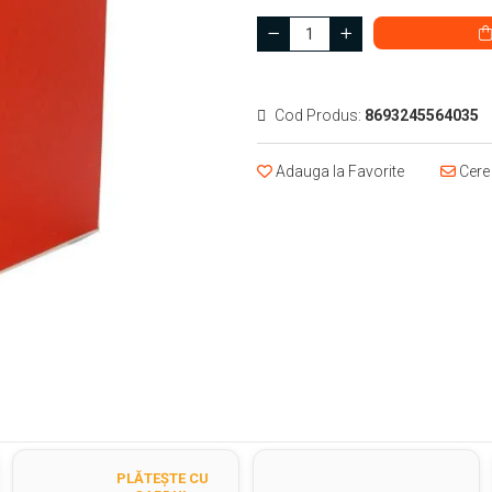
Cod Produs:
8693245564035
Adauga la Favorite
Cere 
PLĂTEȘTE CU