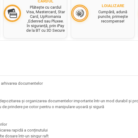
CARDUL
LOIALIZARE
Plătește cu cardul
Cumpără, adună
Visa, Mastercard, Star
puncte, primește
Card, UpRomania
recompense!
,Edenred sau Pluxee.
în siguranță, prin iPay
de la BT cu 3D Secure
tru arhivarea documentelor
tru depozitarea și organizarea documentelor importante într-un mod durabil și p
iu de prindere pe cotor pentru o manipulare ușoară și sigură
ărilor
ficarea rapidă a conținutului
e dosare într-un singur raft