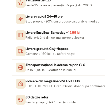
Mape Birou/ Dosare Scolare
Vânzători de top
Peste 25 de ani experiență · Pe piață din 2000
Trusa geometrie scolara
Rigle, echere si raportor
Livrare rapidă 24–48 ore
plastic
Stoc propriu · 90% din produse disponibile imediat
Sticle, caserole, pusculite,
Livrare EasyBox · Sameday -
12,99 lei
suporturi copii
Ridici oricând din cel mai apropiat locker
Etichete scolare
Livrare gratuită Cluj-Napoca
Stickere scolare
Comenzi > 150 lei · cu șoferii noștri
Seturi scolare
Plastilina, Planseta plastilina
Transport național la adresa ta prin GLS
De la 19,90 lei · Gratuit de la 299 lei
Radiera
Socotitoare, Betisoare
Ridicare din magazine VIVO & IULIUS
L–D: 10:00–22:00 · Gratuit (ridici doar dupa confirmar
Carti de Colorat pentru copii
Carti Educative
30 de zile retur
Simplu și rapid, fără întrebări inutile
Carnetele notite copii