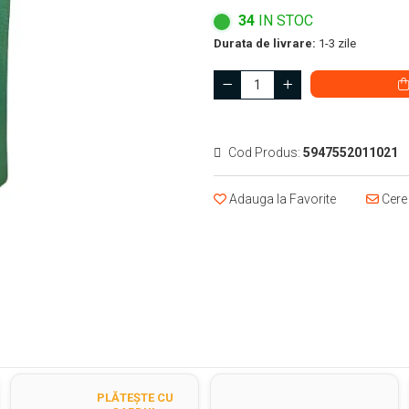
34
IN STOC
Durata de livrare:
1-3 zile
Cod Produs:
5947552011021
Adauga la Favorite
Cere 
PLĂTEȘTE CU