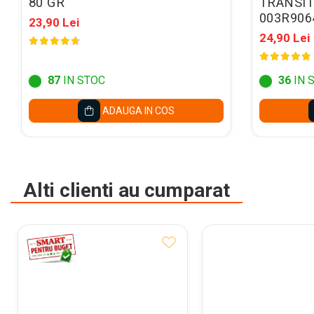
80 GR
TRANSIT
Mape conferinta, semnaturi
003R906
23,90 Lei
Mape cu multiple
24,90 Lei
compartimente
Caseta bani
87
IN STOC
36
IN 
Clipboarduri
Folii de Ambalare
ADAUGA IN COS
Pungi cu fermoar
Sfoara si Elastice
Suporturi si mape carti vizita
Alti clienti au cumparat
ARTICOLE DE BIROU
Suporturi instrumente de scris
Suporturi verticale pentru
documente
Tavite pentru documente
Benzi adezive si dispensere