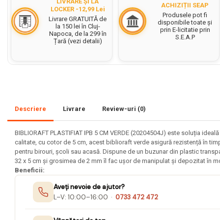
LIVRARE ȘI LA
ACHIZIȚII SEAP
LOCKER -12,99 Lei
Set acuarele tempera
Produsele pot fi
Livrare GRATUITĂ de
disponibile toate și
la 150 lei în Cluj-
prin E-licitatie prin
Culori si vopsele acrilice
Napoca, de la 299 în
S.E.A.P
Țară (vezi detalii)
Acuarele Guase
Pahare, palete si sorturi
pictura copii
Pensule scoala copii
Pensule cu rezervor
Descriere
Livrare
Review-uri
(0)
Pensule scolare bucata
Pensule scolare set
BIBLIORAFT PLASTIFIAT IPB 5 CM VERDE (20204504J) este soluția ideală pent
calitate, cu cotor de 5 cm, acest biblioraft verde asigură rezistență în ti
Lipiciuri
pentru birouri, școli sau acasă. Dispune de un buzunar din plastic transpa
Foarfece pentru copii
32 x 5 cm și grosimea de 2 mm îl fac ușor de manipulat și depozitat în mod
Beneficii:
Hartie si carton colorate
Aveți nevoie de ajutor?
Hartie Creponata, Hartie
L–V: 10:00–16:00 ·
0733 472 472
Glasata