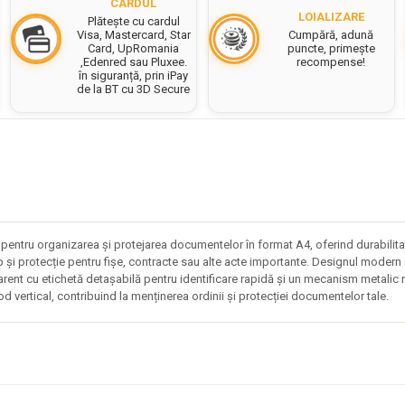
CARDUL
LOIALIZARE
Plătește cu cardul
Cumpără, adună
Visa, Mastercard, Star
puncte, primește
Card, UpRomania
recompense!
,Edenred sau Pluxee.
în siguranță, prin iPay
de la BT cu 3D Secure
ru organizarea și protejarea documentelor în format A4, oferind durabilitate și
mp și protecție pentru fișe, contracte sau alte acte importante. Designul modern
rent cu etichetă detașabilă pentru identificare rapidă și un mecanism metalic rob
 vertical, contribuind la menținerea ordinii și protecției documentelor tale.