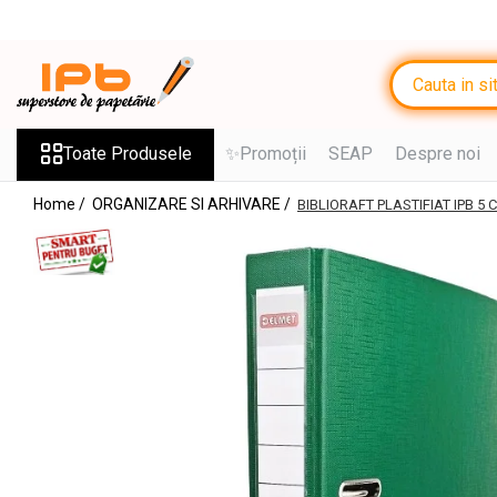
Toate Produsele
RECHIZITE SCOLARE IPB
Ghiozdane, Rucsacuri, Trolere
Toate Produsele
✨Promoții
SEAP
Despre noi
Penare, Etuiuri, Necessaire
Home /
ORGANIZARE SI ARHIVARE /
BIBLIORAFT PLASTIFIAT IPB 5
Saci de sport, Borsete
Caiete
Caiete cu 2 sau mai multe
subiecte
Caiete de Calitate
Blocuri de desen
Coperți
Stilouri si Rollere cu Cerneala