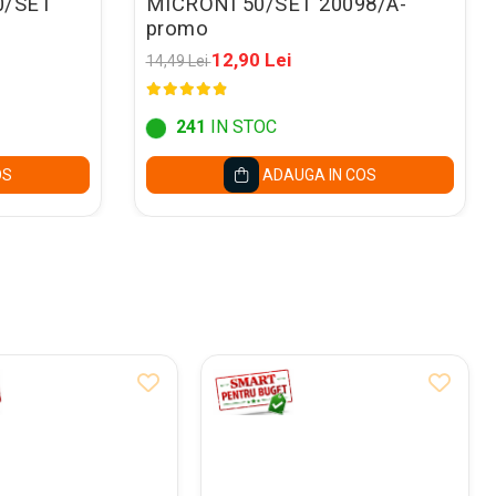
0/SET
MICRONI 50/SET 20098/A-
promo
12,90 Lei
14,49 Lei
241
IN STOC
OS
ADAUGA IN COS