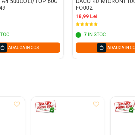
 A4 500COLI/TOP 80G
DACO 40 MICRONI 10
49
FO002
18,99 Lei
STOC
7
IN STOC
ADAUGA IN COS
ADAUGA IN C