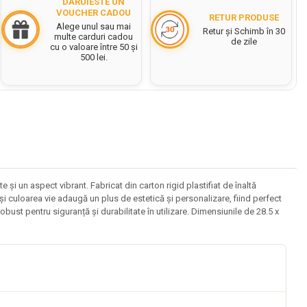
DĂRUIESTE UN
VOUCHER CADOU
RETUR PRODUSE
Alege unul sau mai
Retur și Schimb în 30
multe carduri cadou
de zile
cu o valoare între 50 și
500 lei.
 un aspect vibrant. Fabricat din carton rigid plastifiat de înaltă
 și culoarea vie adaugă un plus de estetică și personalizare, fiind perfect
ust pentru siguranță și durabilitate în utilizare. Dimensiunile de 28.5 x