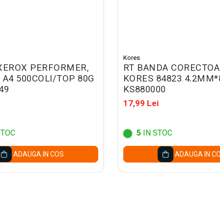
Kores
 XEROX PERFORMER,
RT BANDA CORECTOA
 A4 500COLI/TOP 80G
KORES 84823 4.2MM
49
KS880000
17,99 Lei
STOC
5
IN STOC
ADAUGA IN COS
ADAUGA IN C