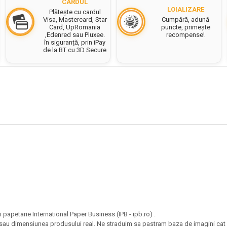
CARDUL
LOIALIZARE
Plătește cu cardul
Cumpără, adună
Visa, Mastercard, Star
puncte, primește
Card, UpRomania
recompense!
,Edenred sau Pluxee.
în siguranță, prin iPay
de la BT cu 3D Secure
i papetarie International Paper Business (IPB - ipb.ro) .
e sau dimensiunea produsului real. Ne straduim sa pastram baza de imagini cat m