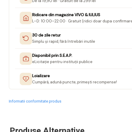
De la 19,90 lei · Gratuit de la 299 lei
Jurnale cu cheita, lacat,
magnet
Ridicare din magazine VIVO & IULIUS
L–D: 10:00–22:00 · Gratuit (ridici doar dupa confirmar
Pasta modelatoare
Harti de perete
30 de zile retur
Simplu și rapid, fără întrebări inutile
Creta scolara
Glob Pamantesc Scolar
Disponibil prin S.E.A.P.
eLicitație pentru instituții publice
Materiale Didactice
Instrumente geometrie pentru
Loializare
tabla scolara
Cumpără, adună puncte, primești recompense!
Tablite de desenat magnetice
Sugativa
Informatii conformitate produs
Articole papetarie pentru copii
Banda adeziva
Compas scolar
Produse Alternative