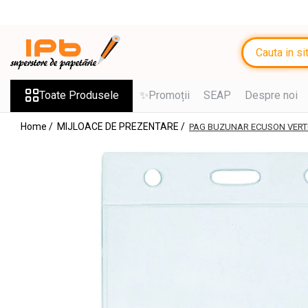
Toate Produsele
RECHIZITE SCOLARE IPB
Ghiozdane, Rucsacuri, Trolere
Toate Produsele
✨Promoții
SEAP
Despre noi
Penare, Etuiuri, Necessaire
Home /
MIJLOACE DE PREZENTARE /
PAG BUZUNAR ECUSON VERT
Saci de sport, Borsete
Caiete
Caiete cu 2 sau mai multe
subiecte
Caiete de Calitate
Blocuri de desen
Coperți
Stilouri si Rollere cu Cerneala