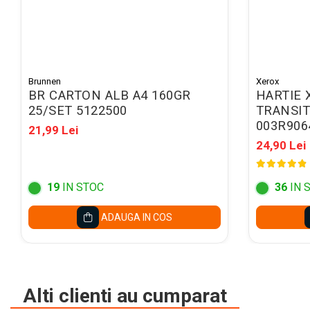
Mape conferinta, semnaturi
Mape cu multiple
compartimente
Caseta bani
Brunnen
Xerox
Clipboarduri
BR CARTON ALB A4 160GR
HARTIE
Folii de Ambalare
25/SET 5122500
TRANSIT
003R906
21,99 Lei
Pungi cu fermoar
24,90 Lei
Sfoara si Elastice
Suporturi si mape carti vizita
19
IN STOC
36
IN 
ARTICOLE DE BIROU
Suporturi instrumente de scris
ADAUGA IN COS
Suporturi verticale pentru
documente
Tavite pentru documente
Alti clienti au cumparat
Benzi adezive si dispensere