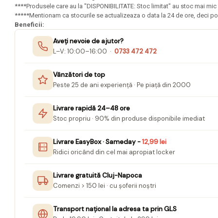
Mape Birou/ Dosare Scolare
****Produsele care au la "DISPONIBILITATE: Stoc limitat" au stoc mai mic 
*****Mentionam ca stocurile se actualizeaza o data la 24 de ore, deci pos
Trusa geometrie scolara
Beneficii:
Rigle, echere si raportor
Aveți nevoie de ajutor?
plastic
L–V: 10:00–16:00 ·
0733 472 472
Sticle, caserole, pusculite,
suporturi copii
Vânzători de top
Peste 25 de ani experiență · Pe piață din 2000
Etichete scolare
Stickere scolare
Livrare rapidă 24–48 ore
Seturi scolare
Stoc propriu · 90% din produse disponibile imediat
Plastilina, Planseta plastilina
Livrare EasyBox · Sameday -
12,99 lei
Radiera
Ridici oricând din cel mai apropiat locker
Socotitoare, Betisoare
Livrare gratuită Cluj-Napoca
Carti de Colorat pentru copii
Comenzi > 150 lei · cu șoferii noștri
Carti Educative
Transport național la adresa ta prin GLS
Carnetele notite copii