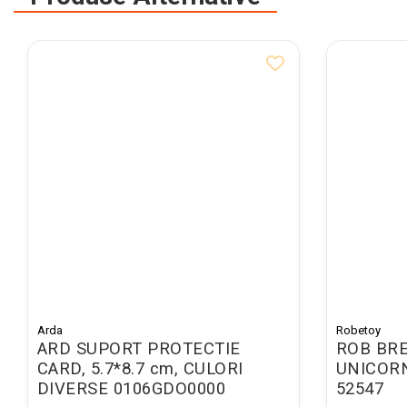
Pixuri cu radiera
Seturi Creative pentru Copii
Stampile Copii
ORGANIZARE SI ARHIVARE
Bibliorafturi
Alonje indosariere
Etichete pentru bibliorafturi
Folii de protectie pentru
documente
Dosare plastic cu sina pt
documente
Mape carton cu elastic
Arda
Robetoy
ARD SUPORT PROTECTIE
ROB BRE
Cutii si containere arhivare
CARD, 5.7*8.7 cm, CULORI
UNICOR
Caiete mecanice
DIVERSE 0106GDO0000
52547