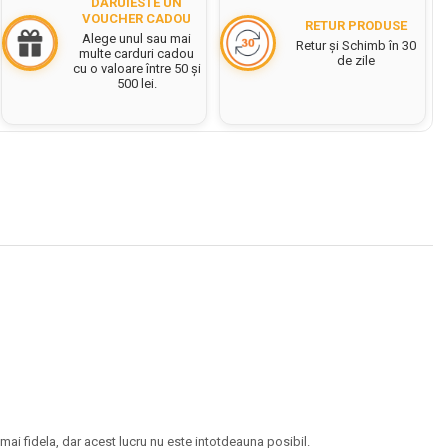
DĂRUIESTE UN
VOUCHER CADOU
RETUR PRODUSE
Alege unul sau mai
Retur și Schimb în 30
multe carduri cadou
de zile
cu o valoare între 50 și
500 lei.
ai fidela, dar acest lucru nu este intotdeauna posibil.