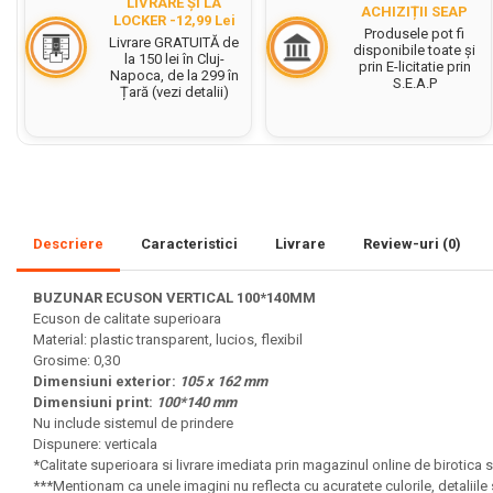
LIVRARE ȘI LA
ACHIZIȚII SEAP
LOCKER -12,99 Lei
Set acuarele tempera
Produsele pot fi
Livrare GRATUITĂ de
disponibile toate și
la 150 lei în Cluj-
prin E-licitatie prin
Culori si vopsele acrilice
Napoca, de la 299 în
S.E.A.P
Țară (vezi detalii)
Acuarele Guase
Pahare, palete si sorturi
pictura copii
Pensule scoala copii
Pensule cu rezervor
Descriere
Caracteristici
Livrare
Review-uri
(0)
Pensule scolare bucata
Pensule scolare set
BUZUNAR ECUSON VERTICAL 100*140MM
Ecuson de calitate superioara
Lipiciuri
Material: plastic transparent, lucios, flexibil
Foarfece pentru copii
Grosime: 0,30
Dimensiuni exterior:
105 x 162 mm
Hartie si carton colorate
Dimensiuni print:
100*140 mm
Nu include sistemul de prindere
Hartie Creponata, Hartie
Dispunere: verticala
Glasata
*Calitate superioara si livrare imediata prin magazinul online de birotica s
***Mentionam ca unele imagini nu reflecta cu acuratete culorile, detaliil