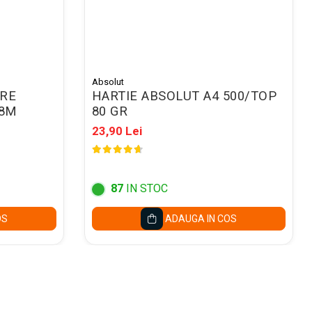
Absolut
RE
HARTIE ABSOLUT A4 500/TOP
*8M
80 GR
23,90 Lei
87
IN STOC
OS
ADAUGA IN COS