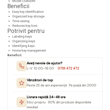
Felicitari Craciun
Decoratiuni Fetru
Model CSA0049
magnet
Beneficii
Figurine, Ornamente Pasla /Lemn/
Decoratiuni Moosgummi
Pasta modelatoare
Moos
Easy key identification
Decoratiuni Papier Mache
Organized key storage
Fundite, Panglici , Benzi Craciun
Harti de perete
Nasturi
Time-saving
Globuri din plastic
Reduces key loss
Idei Creative
Creta scolara
Potrivit pentru
Hartie Ambalaj Christmas
Glob Pamantesc Scolar
Labeling keys
idei de Cadouri Craciun
Organizing keys
Materiale Didactice
Jucarii Craciun
Identifying keys
Lumanari tort, Confetti
Home key management
Instrumente geometrie pentru
Beneficii:
Muschi decor
tabla scolara
Perforatoare/ Sabloane cu forme de
Aveți nevoie de ajutor?
Tablite de desenat magnetice
Craciun
L–V: 10:00–16:00 ·
0733 472 472
Sugativa
Sclipici/ Lipici cu sclipici/ Paiete
Craciun
Vânzători de top
Articole papetarie pentru copii
Servetele/ Farfurii/ Pahare/ Paie
Peste 25 de ani experiență · Pe piață din 2000
Banda adeziva
Craciun
Seturi creative Christmas
Livrare rapidă 24–48 ore
Compas scolar
Stoc propriu · 90% din produse disponibile
Umbrele
Pixuri cu radiera
imediat