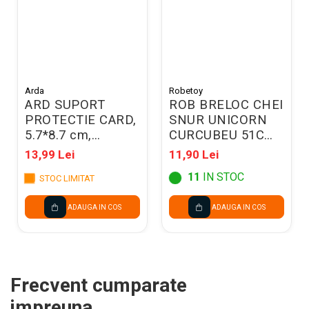
Arda
Robetoy
ARD SUPORT
ROB BRELOC CHEI
PROTECTIE CARD,
SNUR UNICORN
5.7*8.7 cm,
CURCUBEU 51CM
CULORI DIVERSE
52547
13,99 Lei
11,90 Lei
0106GDO0000
11
IN STOC
STOC LIMITAT
ADAUGA IN COS
ADAUGA IN COS
Frecvent cumparate
impreuna