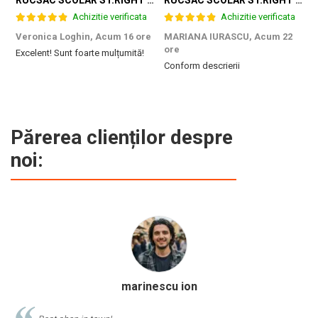
Achizitie verificata
Achizitie verificata
Veronica Loghin,
Acum 16 ore
MARIANA IURASCU,
Acum 22
G
ore
Excelent! Sunt foarte mulțumită!
M
Conform descrierii
e
m
d
p
f
b
Părerea clienților despre
c
noi:
Calinescu Matei