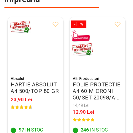
-11%
Absolut
Alti Producatori
HARTIE ABSOLUT
FOLIE PROTECTIE
A4 500/TOP 80 GR
A4 60 MICRONI
50/SET 20098/A-
23,90 Lei
promo
14,49 Lei
12,90 Lei
97
IN STOC
246
IN STOC