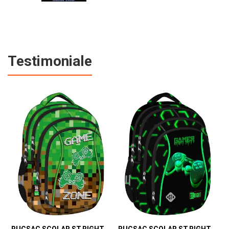
Testimoniale
RUCSAC SCOLAR ST.RIGHT 4 COMPARTIMENTE BP-04 GAME ZONE 698187
RUCSAC SCOLAR ST.RIGHT 4 COMPARTIMENTE BP-04 GREEN LEVEL 301339