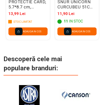
PROTECTIE CARD,
SNUR UNICORN
5.7*8.7 cm,
CURCUBEU 51CM
CULORI DIVERSE
52547
13,99 Lei
11,90 Lei
0106GDO0000
11
IN STOC
STOC LIMITAT
ADAUGA IN COS
ADAUGA IN COS
Descoperă cele mai
populare branduri: