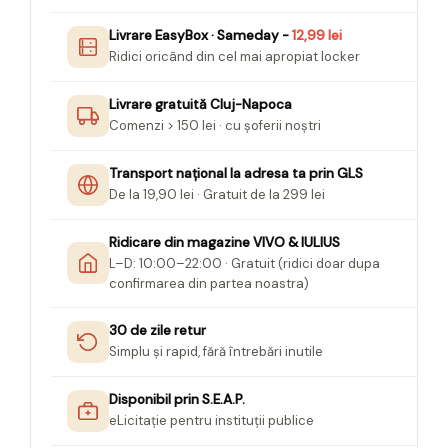
Seturi Creative pentru Copii
Livrare EasyBox · Sameday -
12,99 lei
Stampile Copii
Ridici oricând din cel mai apropiat locker
Livrare gratuită Cluj-Napoca
Comenzi > 150 lei · cu șoferii noștri
Transport național la adresa ta prin GLS
De la 19,90 lei · Gratuit de la 299 lei
Ridicare din magazine VIVO & IULIUS
L–D: 10:00–22:00 · Gratuit (ridici doar dupa
confirmarea din partea noastra)
30 de zile retur
Simplu și rapid, fără întrebări inutile
Disponibil prin S.E.A.P.
eLicitație pentru instituții publice