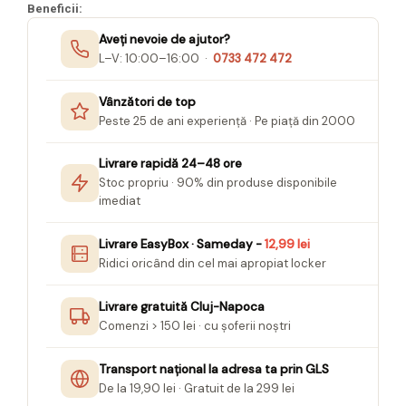
Felicitari Craciun
Decoratiuni Fetru
Beneficii:
magnet
Figurine, Ornamente Pasla /Lemn/
Decoratiuni Moosgummi
Aveți nevoie de ajutor?
Pasta modelatoare
Moos
Decoratiuni Papier Mache
L–V: 10:00–16:00 ·
0733 472 472
Fundite, Panglici , Benzi Craciun
Harti de perete
Nasturi
Globuri din plastic
Idei Creative
Creta scolara
Vânzători de top
Hartie Ambalaj Christmas
Peste 25 de ani experiență · Pe piață din 2000
Glob Pamantesc Scolar
idei de Cadouri Craciun
Materiale Didactice
Jucarii Craciun
Livrare rapidă 24–48 ore
Stoc propriu · 90% din produse disponibile
Lumanari tort, Confetti
Instrumente geometrie pentru
imediat
Muschi decor
tabla scolara
Perforatoare/ Sabloane cu forme de
Tablite de desenat magnetice
Livrare EasyBox · Sameday -
12,99 lei
Craciun
Ridici oricând din cel mai apropiat locker
Sugativa
Sclipici/ Lipici cu sclipici/ Paiete
Craciun
Articole papetarie pentru copii
Livrare gratuită Cluj-Napoca
Servetele/ Farfurii/ Pahare/ Paie
Comenzi > 150 lei · cu șoferii noștri
Banda adeziva
Craciun
Seturi creative Christmas
Compas scolar
Transport național la adresa ta prin GLS
Umbrele
De la 19,90 lei · Gratuit de la 299 lei
Pixuri cu radiera