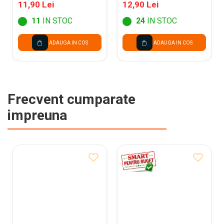
52547
11,90 Lei
12,90 Lei
11
IN STOC
24
IN STOC
ADAUGA IN COS
ADAUGA IN COS
Frecvent cumparate
impreuna