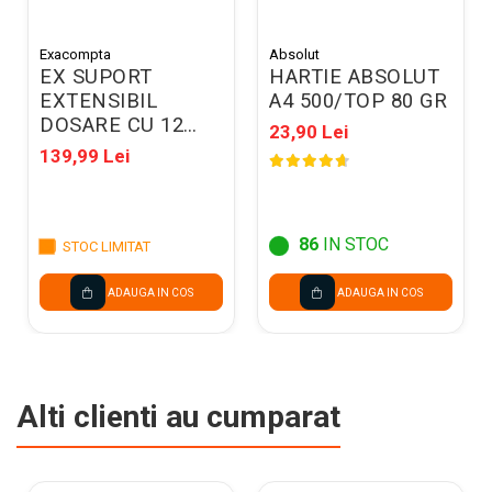
Exacompta
Absolut
EX SUPORT
HARTIE ABSOLUT
EXTENSIBIL
A4 500/TOP 80 GR
DOSARE CU 12
23,90 Lei
COMPARTIMENTE
139,99 Lei
55598E
86
IN STOC
STOC LIMITAT
ADAUGA IN COS
ADAUGA IN COS
Alti clienti au cumparat