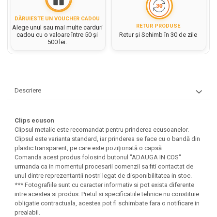
Hartie matriceala
Masini si Echipamente
Abtibilduri, Stickere Christmas
Rigle, echere si raportor
Hartie tip pergament
DĂRUIESTE UN VOUCHER CADOU
Instrumente, Echipamente, Accesorii
Articole de Papetarie Craciun
plastic
RETUR PRODUSE
Alege unul sau mai multe carduri
Indigo
cadou cu o valoare între 50 și
Retur și Schimb în 30 de zile
Perforatoare Forme Decorative
Baloane de Craciun si An Nou
Sticle, caserole, pusculite,
500 lei.
Bijuterii
Rezerve caiet mecanic
Banda autoadeziva/ Stickere
suporturi copii
Fereastra
Diverse accesorii bijuterii
Sacose hartie si textil
Etichete scolare
Bannere, Semne Craciun
Margele din Lemn
Set hartie Colorata mix
Stickere scolare
Bile/ Conuri/ Globuri din Polistiren
Margele din plastic/ sticla
Descriere
Braduti/ Stelute/ Accesorii impodobit
Seturi scolare
Margele Fuzibile
Carton Decor/ Hartie decor Craciun
Paiete, Strasuri si Pietricele
Plastilina, Planseta plastilina
Clips ecuson
Casute Craciun
Perle
Clipsul metalic este recomandat pentru prinderea ecusoanelor.
Radiera
Coronite/ Inele polistiren
Clipsul este varianta standard, iar prinderea se face cu o bandă din
Snur, sarma, elastic, fir
Costume/ Costumatii Craciun si
Socotitoare, Betisoare
plastic transparent, pe care este poziţionată o capsă
Decoratiuni
accesorii
Comanda acest produs folosind butonul "ADAUGA IN COS"
Carti de Colorat pentru copii
urmanda ca in momentul procesarii comenzii sa fiti contactat de
Animale/ Insecte
Cutii, Sacose, Pungi, Ambalaje
unul dintre reprezentantii nostri legat de disponibilitatea in stoc.
Christmas
Carti Educative
Decoratiuni din Lemn
*** Fotografiile sunt cu caracter informativ si pot exista diferente
Decoratiuni Craciun
Decoratiuni din polistiren
intre acestea si produs. Pretul si specificatiile tehnice nu constituie
Carnetele notite copii
obligatie contractuala, acestea pot fi schimbate fara o notificare in
Diverse Articole de Craciun
Decoratiuni Diverse
Jurnale cu cheita, lacat,
prealabil.