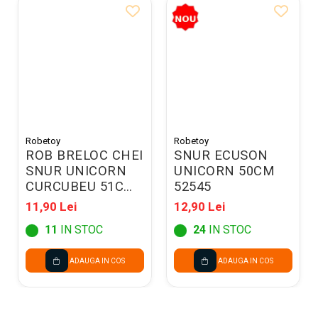
Robetoy
Robetoy
ROB BRELOC CHEI
SNUR ECUSON
SNUR UNICORN
UNICORN 50CM
CURCUBEU 51CM
52545
52547
11,90 Lei
12,90 Lei
11
IN STOC
24
IN STOC
ADAUGA IN COS
ADAUGA IN COS