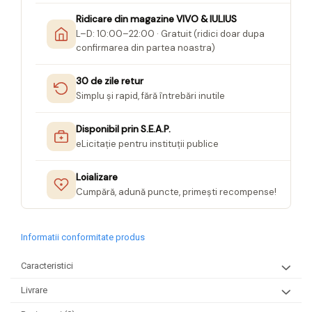
Seturi Creative pentru Copii
Ridicare din magazine VIVO & IULIUS
Stampile Copii
L–D: 10:00–22:00 · Gratuit (ridici doar dupa
confirmarea din partea noastra)
30 de zile retur
Simplu și rapid, fără întrebări inutile
Disponibil prin S.E.A.P.
eLicitație pentru instituții publice
Loializare
Cumpără, adună puncte, primești recompense!
Informatii conformitate produs
Caracteristici
Livrare