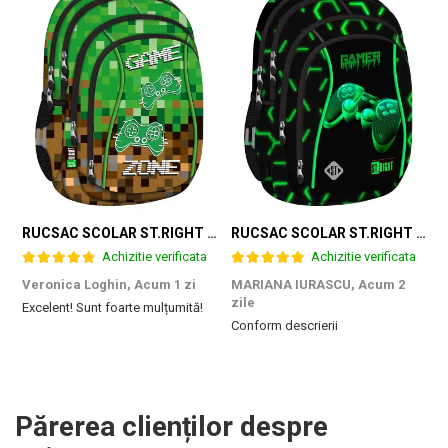
RUCSAC SCOLAR ST.RIGHT 4 COMPARTIMENTE BP-04 GAME ZONE 698187
RUCSAC SCOLAR ST.RIGHT 4 COMPARTIMENTE BP-04 GREEN LEVEL 301339
Achizitie verificata
Achizitie verificata
Veronica Loghin,
Acum 1 zi
MARIANA IURASCU,
Acum 2
G
zile
Excelent! Sunt foarte mulțumită!
M
Conform descrierii
e
m
d
p
f
b
Părerea clienților despre
c