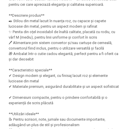
Felicitari Craciun
Decoratiuni Fetru
magnet
pentru cei care apreciază eleganța și calitatea superioară.
Figurine, Ornamente Pasla /Lemn/
Decoratiuni Moosgummi
Pasta modelatoare
Moos
**Descriere produs**
Decoratiuni Papier Mache
Fundite, Panglici , Benzi Craciun
✒️ Stilou din metal lacuit în nuanța roz, cu capace și capete
Harti de perete
Nasturi
lucioase din metal, pentru un aspect modern și rafinat
Globuri din plastic
Idei Creative
Creta scolara
✨ Penita din oțel inoxidabil de înaltă calitate, placată cu rodiu, cu
Hartie Ambalaj Christmas
vârf M (mediu), pentru linii uniforme și confort în scris
Glob Pamantesc Scolar
🖊️ Alimentare prin sistem convertor și/sau cartușe de cerneală,
idei de Cadouri Craciun
convertorul fiind inclus, pentru o utilizare versatilă și facilă
Materiale Didactice
Jucarii Craciun
🎁 Ambalat într-o cutie cadou elegantă, perfect pentru a fi oferit ca
Lumanari tort, Confetti
și dar deosebit
Instrumente geometrie pentru
Muschi decor
tabla scolara
**Caracteristici speciale**
Perforatoare/ Sabloane cu forme de
✔ Design modern și elegant, cu finisaj lacuit roz și elemente
Tablite de desenat magnetice
Craciun
lucioase din metal
Sugativa
Sclipici/ Lipici cu sclipici/ Paiete
✔ Materiale premium, asigurând durabilitate și un aspect sofisticat
Craciun
Articole papetarie pentru copii
✔ Dimensiuni compacte, pentru o prindere confortabilă și o
Servetele/ Farfurii/ Pahare/ Paie
experiență de scris plăcută
Banda adeziva
Craciun
Seturi creative Christmas
Compas scolar
**Utilizări ideale**
📝 Pentru scrisori, note, jurnale sau documente importante,
Umbrele
Pixuri cu radiera
adăugând un plus de stil și profesionalism