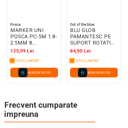
Posca
Out of the blue
MARKER UNI
BLU GLOB
POSCA PC-5M 1.8-
PAMANTESC PE
2.5MM 8
SUPORT ROTATIV
CULORI/SET
29/2919
135,99 Lei
84,90 Lei
M1486
STOC LIMITAT
STOC LIMITAT
ADAUGA IN COS
ADAUGA IN COS
Frecvent cumparate
impreuna