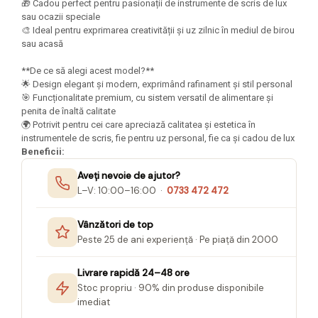
🎁 Cadou perfect pentru pasionații de instrumente de scris de lux
Seturi Creative pentru Copii
sau ocazii speciale
🎨 Ideal pentru exprimarea creativității și uz zilnic în mediul de birou
Stampile Copii
sau acasă
**De ce să alegi acest model?**
🌟 Design elegant și modern, exprimând rafinament și stil personal
🎯 Funcționalitate premium, cu sistem versatil de alimentare și
penita de înaltă calitate
🌍 Potrivit pentru cei care apreciază calitatea și estetica în
instrumentele de scris, fie pentru uz personal, fie ca și cadou de lux
Beneficii:
Aveți nevoie de ajutor?
L–V: 10:00–16:00 ·
0733 472 472
Vânzători de top
Peste 25 de ani experiență · Pe piață din 2000
Livrare rapidă 24–48 ore
Stoc propriu · 90% din produse disponibile
imediat