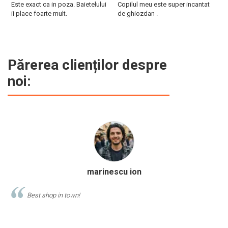
Este exact ca in poza. Baietelului
Copilul meu este super incantat
F
ii place foarte mult.
de ghiozdan .
a
g
M
Părerea clienților despre
noi:
Calinescu Matei
Comand produse de papetarie si birotica de cel putin 10 ani de la
acest magazin, si am doar cuvinte de lauda despre ei!