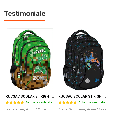
Testimoniale
RUCSAC SCOLAR ST.RIGHT 3 COMPARTIMENTE GAME ZONE BP-26 301384
RUCSAC SCOLAR ST.RIGHT 3 COMPARTIMENTE GAME CONTROLLER SPLASH BP-26 697562
Achizitie verificata
Achizitie verificata
Izabela Leu,
Acum 12 ore
Diana Grigorean,
Acum 13 ore
C