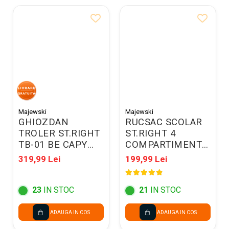
Majewski
Majewski
GHIOZDAN
RUCSAC SCOLAR
TROLER ST.RIGHT
ST.RIGHT 4
TB-01 BE CAPY
COMPARTIMENTE
300776
BP-04 TURBO
319,99 Lei
199,99 Lei
KICK 300813
23
IN STOC
21
IN STOC
ADAUGA IN COS
ADAUGA IN COS