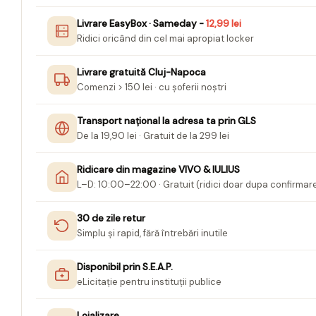
Jurnale cu cheita, lacat,
Livrare EasyBox · Sameday -
12,99 lei
magnet
Ridici oricând din cel mai apropiat locker
Pasta modelatoare
Livrare gratuită Cluj-Napoca
Harti de perete
Comenzi > 150 lei · cu șoferii noștri
Creta scolara
Transport național la adresa ta prin GLS
Glob Pamantesc Scolar
De la 19,90 lei · Gratuit de la 299 lei
Materiale Didactice
Ridicare din magazine VIVO & IULIUS
Instrumente geometrie pentru
L–D: 10:00–22:00 · Gratuit (ridici doar dupa confirmar
tabla scolara
Tablite de desenat magnetice
30 de zile retur
Simplu și rapid, fără întrebări inutile
Sugativa
Articole papetarie pentru copii
Disponibil prin S.E.A.P.
eLicitație pentru instituții publice
Banda adeziva
Compas scolar
Loializare