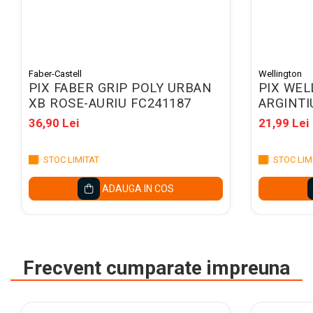
Caiete mecanice A4
Caiete mecanice A5
Indecsi autoadezivi,
pagemarkere
Faber-Castell
Wellington
Separatoare index si
PIX FABER GRIP POLY URBAN
PIX WE
separatoare biblioraft
XB ROSE-AURIU FC241187
ARGINTI
Dosare carton
36,90 Lei
21,99 Lei
Dosare extensibile
STOC LIMITAT
STOC LIM
Dosare suspendabile si
suporturi
ADAUGA IN COS
Dosar plic din plastic cu elastic
Mape plastic cu elastic
Mape de prezentare cu folii
Frecvent cumparate impreuna
Mape tip plic cu capsa
Serviete pentru documente