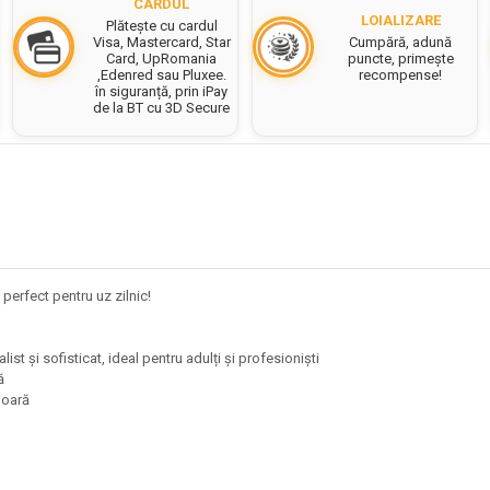
CARDUL
LOIALIZARE
Plătește cu cardul
Cumpără, adună
Visa, Mastercard, Star
puncte, primește
Card, UpRomania
recompense!
,Edenred sau Pluxee.
în siguranță, prin iPay
de la BT cu 3D Secure
erfect pentru uz zilnic!
ist și sofisticat, ideal pentru adulți și profesioniști
tă
rioară