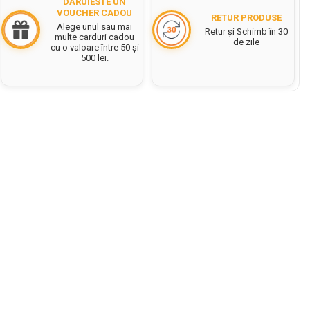
DĂRUIESTE UN
VOUCHER CADOU
RETUR PRODUSE
Alege unul sau mai
Retur și Schimb în 30
multe carduri cadou
de zile
cu o valoare între 50 și
500 lei.