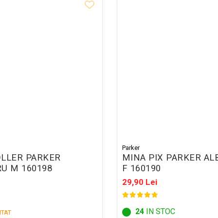
Parker
OLLER PARKER
MINA PIX PARKER AL
U M 160198
F 160190
29,90 Lei
24
IN STOC
ITAT