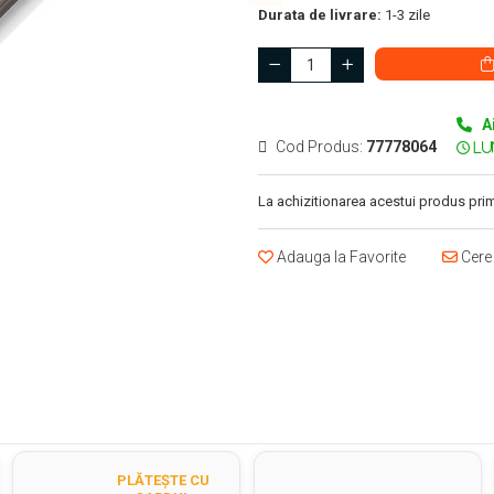
Durata de livrare:
1-3 zile
A
Cod Produs:
77778064
La achizitionarea acestui produs prim
Adauga la Favorite
Cere 
PLĂTEȘTE CU