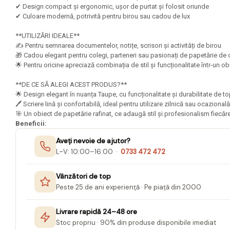
Mape Birou/ Dosare Scolare
✔ Design compact și ergonomic, ușor de purtat și folosit oriunde
✔ Culoare modernă, potrivită pentru birou sau cadou de lux
Trusa geometrie scolara
Rigle, echere si raportor
**UTILIZĂRI IDEALE**
plastic
✍️ Pentru semnarea documentelor, notițe, scrisori și activități de birou
🎁 Cadou elegant pentru colegi, parteneri sau pasionați de papetărie de 
Sticle, caserole, pusculite,
🌟 Pentru oricine apreciază combinația de stil și funcționalitate într-un o
suporturi copii
**DE CE SĂ ALEGI ACEST PRODUS?**
Etichete scolare
🌟 Design elegant în nuanța Taupe, cu funcționalitate și durabilitate de 
🖊️ Scriere lină și confortabilă, ideal pentru utilizare zilnică sau ocaziona
Stickere scolare
🎯 Un obiect de papetărie rafinat, ce adaugă stil și profesionalism fiecărei
Beneficii:
Seturi scolare
Aveți nevoie de ajutor?
Plastilina, Planseta plastilina
L–V: 10:00–16:00 ·
0733 472 472
Radiera
Socotitoare, Betisoare
Vânzători de top
Peste 25 de ani experiență · Pe piață din 2000
Carti de Colorat pentru copii
Carti Educative
Livrare rapidă 24–48 ore
Stoc propriu · 90% din produse disponibile imediat
Carnetele notite copii