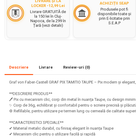
LIVRARE ȘI LA
ACHIZIȚII SEAP
LOCKER -12,99 Lei
Set acuarele tempera
Produsele pot fi
Livrare GRATUITĂ de
disponibile toate și
la 150 lei în Cluj-
prin E-licitatie prin
Culori si vopsele acrilice
Napoca, de la 299 în
S.E.A.P
Țară (vezi detalii)
Acuarele Guase
Pahare, palete si sorturi
pictura copii
Pensule scoala copii
Pensule cu rezervor
Descriere
Livrare
Review-uri
(0)
Pensule scolare bucata
Pensule scolare set
Graf von Faber-Castell GRAF PIX TAMITIO TAUPE – Pix modern și elegant, p
Lipiciuri
**DESCRIERE PRODUS**
Foarfece pentru copii
🖊️ Pix cu mecanism clic, corp din metal în nuanța Taupe, cu design minimal
✨ Corp de 36g, echilibrat și confortabil pentru o scriere precisă și plăcu
Hartie si carton colorate
⚙️ Refillable, pentru utilizare pe termen lung cu cerneală de calitate supe
Hartie Creponata, Hartie
**CARACTERISTICI SPECIALE**
Glasata
✔ Material metalic durabil, cu finisaj elegant în nuanța Taupe
✔ Mecanism clic pentru o utilizare facilă și rapidă