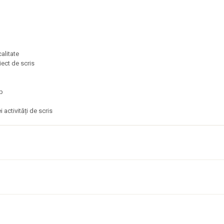
calitate
biect de scris
top
lă
 activități de scris