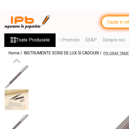
Toate Produsele
RECHIZITE SCOLARE IPB
Ghiozdane, Rucsacuri, Trolere
Toate Produsele
✨Promoții
SEAP
Despre noi
Penare, Etuiuri, Necessaire
Home /
INSTRUMENTE SCRIS DE LUX SI CADOURI /
PIX GRAF TAMI
Saci de sport, Borsete
Caiete
Caiete cu 2 sau mai multe
subiecte
Caiete de Calitate
Blocuri de desen
Coperți
Stilouri si Rollere cu Cerneala