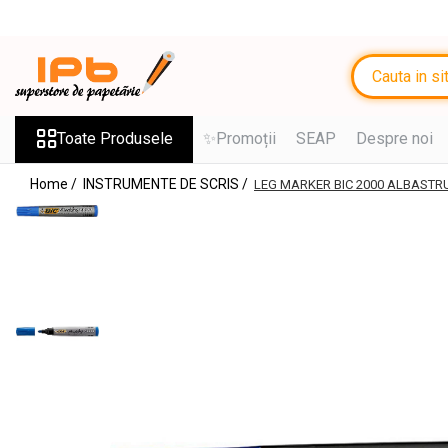
Toate Produsele
RECHIZITE SCOLARE IPB
Ghiozdane, Rucsacuri, Trolere
Toate Produsele
✨Promoții
SEAP
Despre noi
Penare, Etuiuri, Necessaire
Home /
INSTRUMENTE DE SCRIS /
LEG MARKER BIC 2000 ALBASTR
Saci de sport, Borsete
Caiete
Caiete cu 2 sau mai multe
subiecte
Caiete de Calitate
Blocuri de desen
Coperți
Stilouri si Rollere cu Cerneala