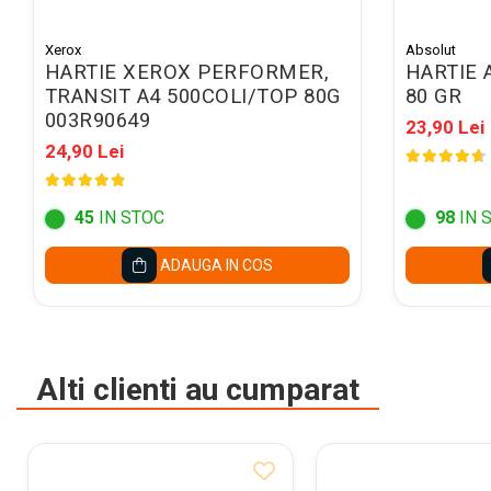
Mape conferinta, semnaturi
Mape cu multiple
Xerox
Absolut
compartimente
HARTIE XEROX PERFORMER,
HARTIE 
TRANSIT A4 500COLI/TOP 80G
80 GR
Caseta bani
003R90649
23,90 Lei
Clipboarduri
24,90 Lei
Folii de Ambalare
Pungi cu fermoar
45
IN STOC
98
IN 
Sfoara si Elastice
ADAUGA IN COS
Suporturi si mape carti vizita
ARTICOLE DE BIROU
Suporturi instrumente de scris
Suporturi verticale pentru
Alti clienti au cumparat
documente
Tavite pentru documente
Benzi adezive si dispensere