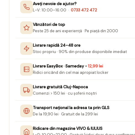
Mape Birou/ Dosare Scolare
Aveți nevoie de ajutor?
L–V: 10:00–16:00 ·
0733 472 472
Trusa geometrie scolara
Rigle, echere si raportor
Vânzători de top
plastic
Peste 25 de ani experiență · Pe piață din 2000
Sticle, caserole, pusculite,
suporturi copii
Livrare rapidă 24–48 ore
Stoc propriu · 90% din produse disponibile imediat
Etichete scolare
Stickere scolare
Livrare EasyBox · Sameday -
12,99 lei
Ridici oricând din cel mai apropiat locker
Seturi scolare
Plastilina, Planseta plastilina
Livrare gratuită Cluj-Napoca
Radiera
Comenzi > 150 lei · cu șoferii noștri
Socotitoare, Betisoare
Transport național la adresa ta prin GLS
Carti de Colorat pentru copii
De la 19,90 lei · Gratuit de la 299 lei
Carti Educative
Ridicare din magazine VIVO & IULIUS
Carnetele notite copii
L–D: 10:00–22:00 · Gratuit (ridici doar dupa confirmar