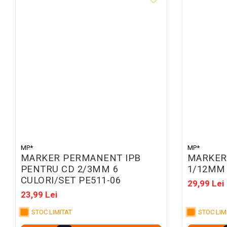
Pixuri cu radiera
Seturi Creative pentru Copii
Stampile Copii
ORGANIZARE SI ARHIVARE
Bibliorafturi
Alonje indosariere
Etichete pentru bibliorafturi
Folii de protectie pentru
documente
MP*
MP*
Dosare plastic cu sina pt
MARKER PERMANENT IPB
MARKER
documente
PENTRU CD 2/3MM 6
1/12MM 
Mape carton cu elastic
CULORI/SET PE511-06
29,99 Lei
23,99 Lei
Cutii si containere arhivare
Caiete mecanice
STOC LIMITAT
STOC LIM