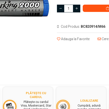
Cod Produs:
BC820914/M66
Adauga la Favorite
Cere 
PLĂTEȘTE CU
CARDUL
LOIALIZARE
Plătește cu cardul
Cumpără, adună
Visa, Mastercard, Star