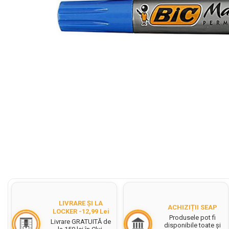
Cerneala Stilouri, Patroane
cerneala
Creioane colorate
Creioane
Carioci
Creioane cerate colorate
Instrumente pentru scris kids
Jocuri Educative si Puzzle-uri
Pilot Frixion
Corector fluid cu pasta
corectoare
Distribuie
pe
Pic cu rescriere
Facebook
Ascutitori
LIVRARE ȘI LA
ACHIZIȚII SEAP
Acuarele
LOCKER -12,99 Lei
Produsele pot fi
Livrare GRATUITĂ de
disponibile toate și
Acuarele Tempera la bucata