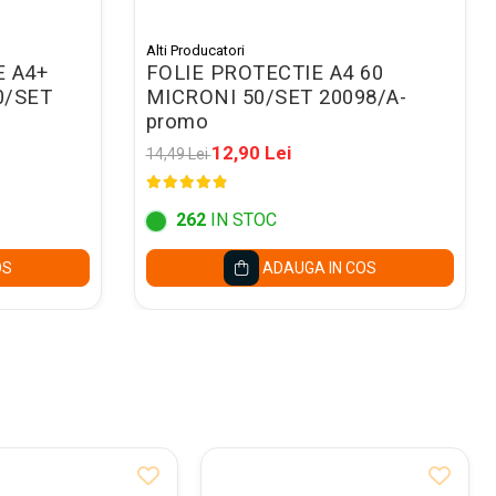
Alti Producatori
E A4+
FOLIE PROTECTIE A4 60
0/SET
MICRONI 50/SET 20098/A-
promo
12,90 Lei
14,49 Lei
262
IN STOC
OS
ADAUGA IN COS