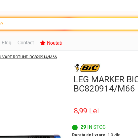
Blog
Contact
Noutati
U VARF ROTUND BC820914/M66
LEG MARKER BI
BC820914/M66
8,99 Lei
29
IN STOC
Durata de livrare:
1-3 zile