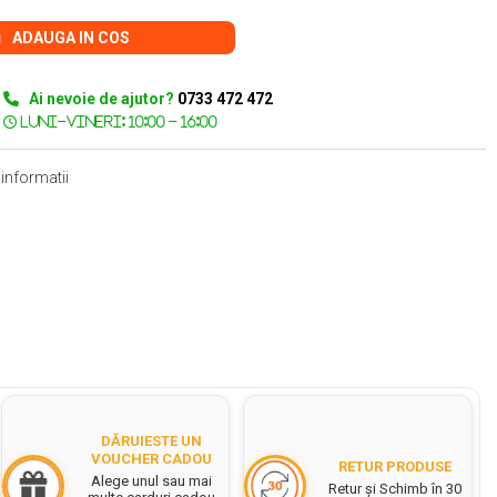
ADAUGA IN COS
Ai nevoie de ajutor?
0733 472 472
informatii
DĂRUIESTE UN
VOUCHER CADOU
RETUR PRODUSE
Alege unul sau mai
Retur și Schimb în 30