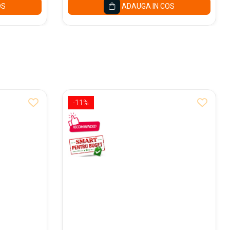
OS
ADAUGA IN COS
-11%