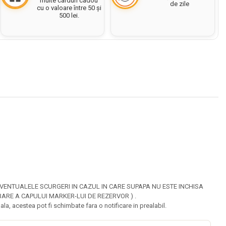
multe carduri cadou
de zile
cu o valoare între 50 și
500 lei.
EVENTUALELE SCURGERI IN CAZUL IN CARE SUPAPA NU ESTE INCHISA
ARE A CAPULUI MARKER-LUI DE REZERVOR ) .
ala, acestea pot fi schimbate fara o notificare in prealabil.