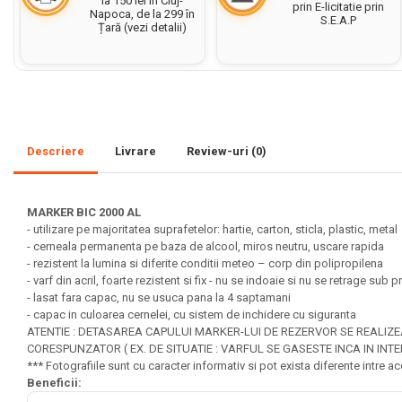
la 150 lei în Cluj-
prin E-licitatie prin
Napoca, de la 299 în
S.E.A.P
Set acuarele tempera
Țară (vezi detalii)
Culori si vopsele acrilice
Acuarele Guase
Pahare, palete si sorturi
pictura copii
Descriere
Livrare
Review-uri
(0)
Pensule scoala copii
Pensule cu rezervor
MARKER BIC 2000 AL
Pensule scolare bucata
- utilizare pe majoritatea suprafetelor: hartie, carton, sticla, plastic, metal
Pensule scolare set
- cerneala permanenta pe baza de alcool, miros neutru, uscare rapida
Lipiciuri
- rezistent la lumina si diferite conditii meteo – corp din polipropilena
- varf din acril, foarte rezistent si fix - nu se indoaie si nu se retrage sub 
Foarfece pentru copii
- lasat fara capac, nu se usuca pana la 4 saptamani
- capac in culoarea cernelei, cu sistem de inchidere cu siguranta
Hartie si carton colorate
ATENTIE : DETASAREA CAPULUI MARKER-LUI DE REZERVOR SE REALIZE
CORESPUNZATOR ( EX. DE SITUATIE : VARFUL SE GASESTE INCA IN I
Hartie Creponata, Hartie
*** Fotografiile sunt cu caracter informativ si pot exista diferente intre ac
Glasata
Beneficii: