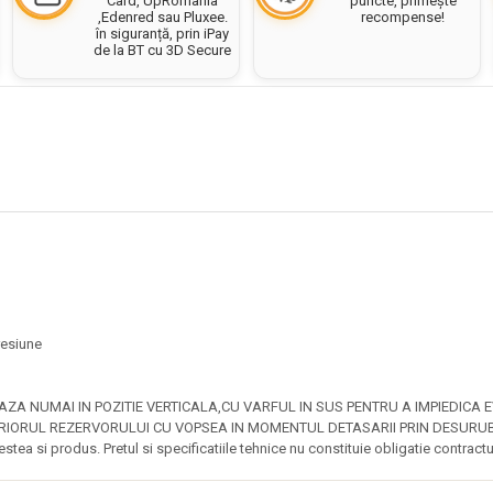
puncte, primește
Card, UpRomania
recompense!
,Edenred sau Pluxee.
în siguranță, prin iPay
de la BT cu 3D Secure
presiune
AZA NUMAI IN POZITIE VERTICALA,CU VARFUL IN SUS PENTRU A IMPIEDICA 
NTERIORUL REZERVORULUI CU VOPSEA IN MOMENTUL DETASARII PRIN DESURUB
estea si produs. Pretul si specificatiile tehnice nu constituie obligatie contractu