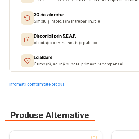
Jurnale cu cheita, lacat,
30 de zile retur
magnet
Simplu și rapid, fără întrebări inutile
Pasta modelatoare
Harti de perete
Disponibil prin S.E.A.P.
eLicitație pentru instituții publice
Creta scolara
Glob Pamantesc Scolar
Loializare
Cumpără, adună puncte, primești recompense!
Materiale Didactice
Instrumente geometrie pentru
tabla scolara
Informatii conformitate produs
Tablite de desenat magnetice
Sugativa
Produse Alternative
Articole papetarie pentru copii
Banda adeziva
Compas scolar