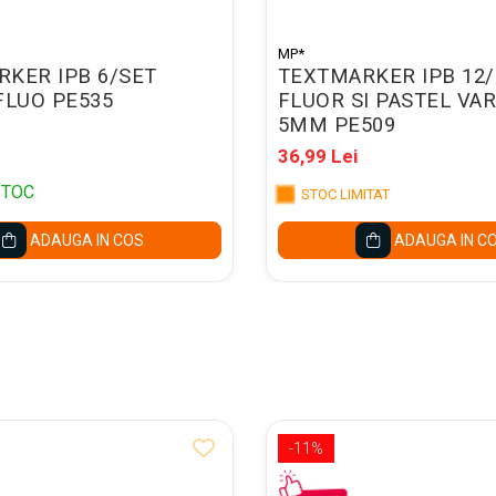
MP*
KER IPB 6/SET
TEXTMARKER IPB 12
FLUO PE535
FLUOR SI PASTEL VA
5MM PE509
36,99 Lei
STOC
STOC LIMITAT
ADAUGA IN COS
ADAUGA IN C
-11%