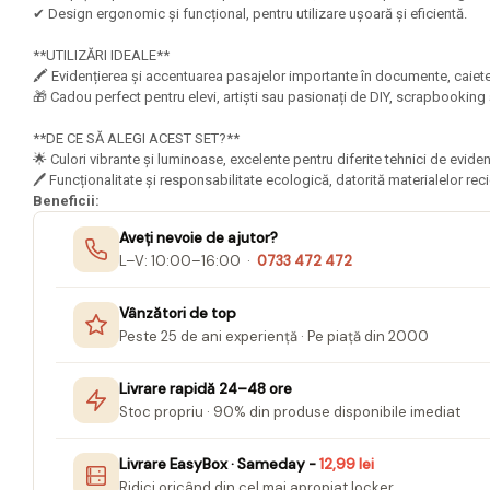
Mape Birou/ Dosare Scolare
✔ Design ergonomic și funcțional, pentru utilizare ușoară și eficientă.
Trusa geometrie scolara
**UTILIZĂRI IDEALE**
Rigle, echere si raportor
🖍️ Evidențierea și accentuarea pasajelor importante în documente, caiete
plastic
🎁 Cadou perfect pentru elevi, artiști sau pasionați de DIY, scrapbooking
Sticle, caserole, pusculite,
**DE CE SĂ ALEGI ACEST SET?**
suporturi copii
🌟 Culori vibrante și luminoase, excelente pentru diferite tehnici de evide
🖊️ Funcționalitate și responsabilitate ecologică, datorită materialelor re
Etichete scolare
Beneficii:
Stickere scolare
Aveți nevoie de ajutor?
L–V: 10:00–16:00 ·
0733 472 472
Seturi scolare
Plastilina, Planseta plastilina
Vânzători de top
Peste 25 de ani experiență · Pe piață din 2000
Radiera
Socotitoare, Betisoare
Livrare rapidă 24–48 ore
Carti de Colorat pentru copii
Stoc propriu · 90% din produse disponibile imediat
Carti Educative
Livrare EasyBox · Sameday -
12,99 lei
Carnetele notite copii
Ridici oricând din cel mai apropiat locker