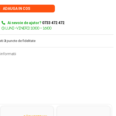
ADAUGA IN COS
Ai nevoie de ajutor?
0733 472 472
iti
3
puncte de fidelitate
informatii