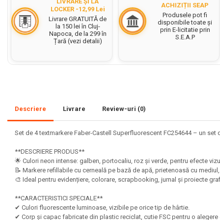
LIVRARE ȘI LA
ACHIZIȚII SEAP
LOCKER -12,99 Lei
Set acuarele tempera
Produsele pot fi
Livrare GRATUITĂ de
disponibile toate și
la 150 lei în Cluj-
prin E-licitatie prin
Culori si vopsele acrilice
Napoca, de la 299 în
S.E.A.P
Țară (vezi detalii)
Acuarele Guase
Pahare, palete si sorturi
pictura copii
Pensule scoala copii
Pensule cu rezervor
Descriere
Livrare
Review-uri
(0)
Pensule scolare bucata
Pensule scolare set
Set de 4 textmarkere Faber-Castell Superfluorescent FC254644 – un set de 
Lipiciuri
**DESCRIERE PRODUS**
Foarfece pentru copii
🌟 Culori neon intense: galben, portocaliu, roz și verde, pentru efecte vi
📝 Markere refillabile cu cerneală pe bază de apă, prietenoasă cu mediul, ș
Hartie si carton colorate
🎨 Ideal pentru evidențiere, colorare, scrapbooking, jurnal și proiecte graf
Hartie Creponata, Hartie
**CARACTERISTICI SPECIALE**
Glasata
✔ Culori fluorescente luminoase, vizibile pe orice tip de hârtie.
✔ Corp și capac fabricate din plastic reciclat, cutie FSC pentru o aleger