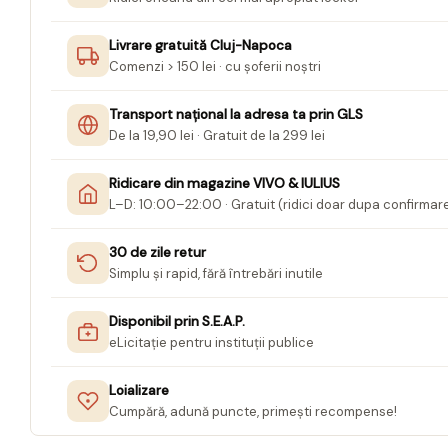
Jurnale cu cheita, lacat,
Livrare gratuită Cluj-Napoca
magnet
Comenzi > 150 lei · cu șoferii noștri
Pasta modelatoare
Harti de perete
Transport național la adresa ta prin GLS
De la 19,90 lei · Gratuit de la 299 lei
Creta scolara
Glob Pamantesc Scolar
Ridicare din magazine VIVO & IULIUS
L–D: 10:00–22:00 · Gratuit (ridici doar dupa confirmar
Materiale Didactice
Instrumente geometrie pentru
30 de zile retur
tabla scolara
Simplu și rapid, fără întrebări inutile
Tablite de desenat magnetice
Disponibil prin S.E.A.P.
Sugativa
eLicitație pentru instituții publice
Articole papetarie pentru copii
Loializare
Banda adeziva
Cumpără, adună puncte, primești recompense!
Compas scolar