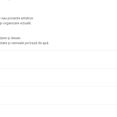
 sau proiecte artistice.
 și organizare vizuală.
nțiere și desen.
ciclate și cerneale pe bază de apă.