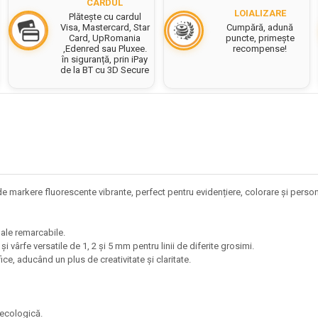
CARDUL
LOIALIZARE
Plătește cu cardul
Cumpără, adună
Visa, Mastercard, Star
puncte, primește
Card, UpRomania
recompense!
,Edenred sau Pluxee.
în siguranță, prin iPay
de la BT cu 3D Secure
markere fluorescente vibrante, perfect pentru evidențiere, colorare și persona
zuale remarcabile.
i vârfe versatile de 1, 2 și 5 mm pentru linii de diferite grosimi.
ice, aducând un plus de creativitate și claritate.
e ecologică.