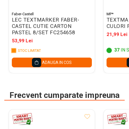
Caiete mecanice A4
Caiete mecanice A5
Faber-Castell
MP*
Indecsi autoadezivi,
LEC TEXTMARKER FABER-
TEXTMAR
pagemarkere
CASTEL CUTIE CARTON
CULORI 
Separatoare index si
PASTEL 8/SET FC254658
21,99 Lei
separatoare biblioraft
53,99 Lei
Dosare carton
37
IN 
STOC LIMITAT
Dosare extensibile
ADAUGA IN COS
Dosare suspendabile si
suporturi
Dosar plic din plastic cu elastic
Mape plastic cu elastic
Frecvent cumparate impreuna
Mape de prezentare cu folii
Mape tip plic cu capsa
Serviete pentru documente