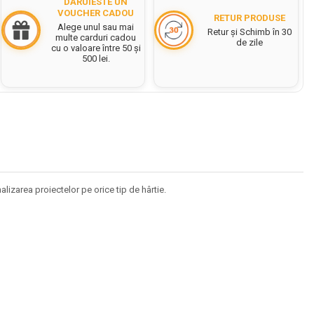
DĂRUIESTE UN
VOUCHER CADOU
RETUR PRODUSE
Alege unul sau mai
Retur și Schimb în 30
multe carduri cadou
de zile
cu o valoare între 50 și
500 lei.
lizarea proiectelor pe orice tip de hârtie.