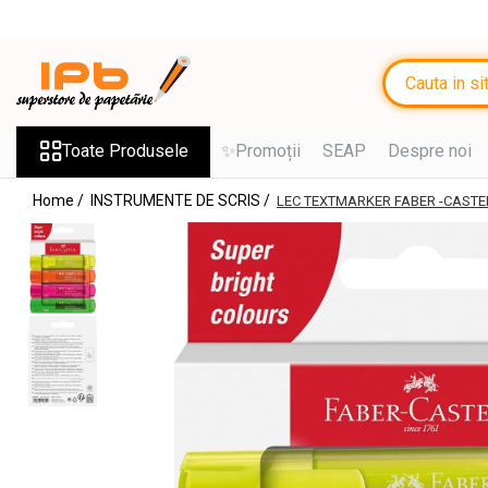
Toate Produsele
RECHIZITE SCOLARE IPB
Ghiozdane, Rucsacuri, Trolere
Toate Produsele
✨Promoții
SEAP
Despre noi
Penare, Etuiuri, Necessaire
Home /
INSTRUMENTE DE SCRIS /
LEC TEXTMARKER FABER -CASTE
Saci de sport, Borsete
Caiete
Caiete cu 2 sau mai multe
subiecte
Caiete de Calitate
Blocuri de desen
Coperți
Stilouri si Rollere cu Cerneala