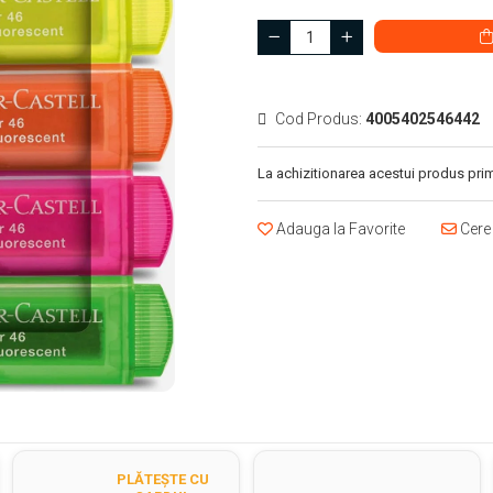
Cod Produs:
4005402546442
La achizitionarea acestui produs prim
Adauga la Favorite
Cere 
PLĂTEȘTE CU