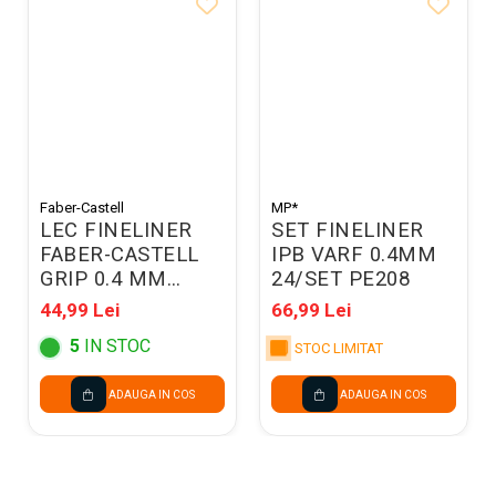
Faber-Castell
MP*
LEC FINELINER
SET FINELINER
FABER-CASTELL
IPB VARF 0.4MM
GRIP 0.4 MM
24/SET PE208
10/SET FC151610
44,99 Lei
66,99 Lei
5
IN STOC
STOC LIMITAT
ADAUGA IN COS
ADAUGA IN COS