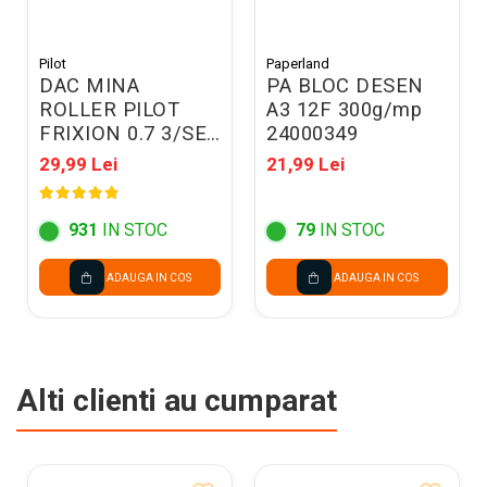
Pilot
Paperland
DAC MINA
PA BLOC DESEN
ROLLER PILOT
A3 12F 300g/mp
FRIXION 0.7 3/SET
24000349
ALBASTRU BLS-
29,99 Lei
21,99 Lei
FR7L-S3
M/074NRFXAA
931
IN STOC
79
IN STOC
ADAUGA IN COS
ADAUGA IN COS
Alti clienti au cumparat