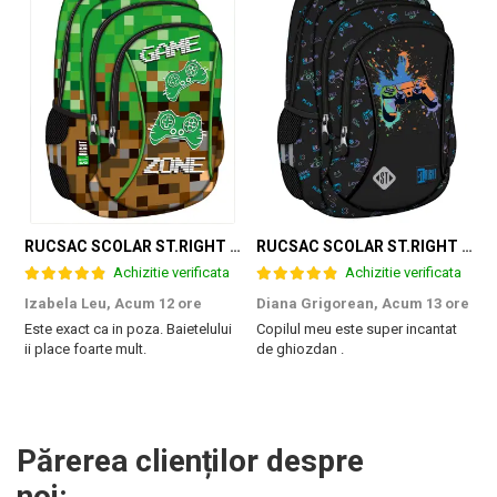
RUCSAC SCOLAR ST.RIGHT 3 COMPARTIMENTE GAME ZONE BP-26 301384
RUCSAC SCOLAR ST.RIGHT 3 COMPARTIMENTE GAME CONTROLLER SPLASH BP-26 697562
Achizitie verificata
Achizitie verificata
Izabela Leu,
Acum 12 ore
Diana Grigorean,
Acum 13 ore
C
Este exact ca in poza. Baietelului
Copilul meu este super incantat
F
ii place foarte mult.
de ghiozdan .
a
g
M
Părerea clienților despre
noi: