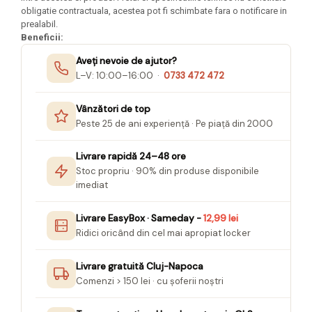
Felicitari Craciun
Decoratiuni Fetru
magnet
obligatie contractuala, acestea pot fi schimbate fara o notificare in
Figurine, Ornamente Pasla /Lemn/
Decoratiuni Moosgummi
prealabil.
Pasta modelatoare
Moos
Beneficii:
Decoratiuni Papier Mache
Fundite, Panglici , Benzi Craciun
Harti de perete
Nasturi
Aveți nevoie de ajutor?
Globuri din plastic
Idei Creative
L–V: 10:00–16:00 ·
0733 472 472
Creta scolara
Hartie Ambalaj Christmas
Glob Pamantesc Scolar
idei de Cadouri Craciun
Vânzători de top
Materiale Didactice
Jucarii Craciun
Peste 25 de ani experiență · Pe piață din 2000
Lumanari tort, Confetti
Instrumente geometrie pentru
Livrare rapidă 24–48 ore
Muschi decor
tabla scolara
Stoc propriu · 90% din produse disponibile
Perforatoare/ Sabloane cu forme de
Tablite de desenat magnetice
imediat
Craciun
Sugativa
Sclipici/ Lipici cu sclipici/ Paiete
Livrare EasyBox · Sameday -
12,99 lei
Craciun
Articole papetarie pentru copii
Ridici oricând din cel mai apropiat locker
Servetele/ Farfurii/ Pahare/ Paie
Banda adeziva
Craciun
Livrare gratuită Cluj-Napoca
Seturi creative Christmas
Compas scolar
Comenzi > 150 lei · cu șoferii noștri
Umbrele
Pixuri cu radiera