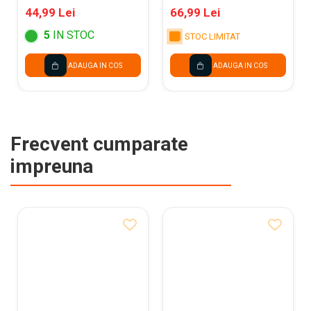
10/SET FC151610
44,99 Lei
66,99 Lei
5
IN STOC
STOC LIMITAT
ADAUGA IN COS
ADAUGA IN COS
Frecvent cumparate
impreuna