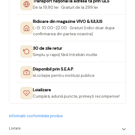
Transport național la adresa ta prin GLS
Seturi Creative pentru Copii
De la 19,90 lei · Gratuit de la 299 lei
Stampile Copii
Ridicare din magazine VIVO & IULIUS
L–D: 10:00–22:00 · Gratuit (ridici doar dupa
confirmarea din partea noastra)
30 de zile retur
Simplu și rapid, fără întrebări inutile
Disponibil prin S.E.A.P.
eLicitație pentru instituții publice
Loializare
Cumpără, adună puncte, primești recompense!
Informatii conformitate produs
Livrare