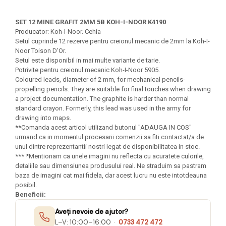
Hartie matriceala
Masini si Echipamente
Abtibilduri, Stickere Christmas
Rigle, echere si raportor
Hartie tip pergament
SET 12 MINE GRAFIT 2MM 5B KOH-I-NOOR K4190
Instrumente, Echipamente, Accesorii
Articole de Papetarie Craciun
plastic
Producator: Koh-I-Noor. Cehia
Indigo
Perforatoare Forme Decorative
Baloane de Craciun si An Nou
Setul cuprinde 12 rezerve pentru creionul mecanic de 2mm la Koh-I-
Sticle, caserole, pusculite,
Bijuterii
Rezerve caiet mecanic
Noor Toison D'Or.
Banda autoadeziva/ Stickere
suporturi copii
Setul este disponibil in mai multe variante de tarie.
Fereastra
Diverse accesorii bijuterii
Sacose hartie si textil
Potrivite pentru creionul mecanic Koh-I-Noor 5905.
Etichete scolare
Bannere, Semne Craciun
Margele din Lemn
Coloured leads, diameter of 2 mm, for mechanical pencils-
Set hartie Colorata mix
Stickere scolare
Bile/ Conuri/ Globuri din Polistiren
propelling pencils. They are suitable for final touches when drawing
Margele din plastic/ sticla
a project documentation. The graphite is harder than normal
Braduti/ Stelute/ Accesorii impodobit
Seturi scolare
Margele Fuzibile
standard crayon. Formerly, this lead was used in the army for
Carton Decor/ Hartie decor Craciun
drawing into maps.
Paiete, Strasuri si Pietricele
Plastilina, Planseta plastilina
Casute Craciun
**Comanda acest articol utilizand butonul "ADAUGA IN COS"
Perle
Radiera
urmand ca in momentul procesarii comenzii sa fiti contactat/a de
Coronite/ Inele polistiren
Snur, sarma, elastic, fir
unul dintre reprezentantii nostri legat de disponibilitatea in stoc.
Costume/ Costumatii Craciun si
Socotitoare, Betisoare
*** *Mentionam ca unele imagini nu reflecta cu acuratete culorile,
Decoratiuni
accesorii
detaliile sau dimensiunea produsului real. Ne straduim sa pastram
Carti de Colorat pentru copii
Animale/ Insecte
baza de imagini cat mai fidela, dar acest lucru nu este intotdeauna
Cutii, Sacose, Pungi, Ambalaje
posibil.
Christmas
Carti Educative
Decoratiuni din Lemn
Beneficii:
Decoratiuni Craciun
Decoratiuni din polistiren
Carnetele notite copii
Aveți nevoie de ajutor?
Diverse Articole de Craciun
Decoratiuni Diverse
Jurnale cu cheita, lacat,
L–V: 10:00–16:00 ·
0733 472 472