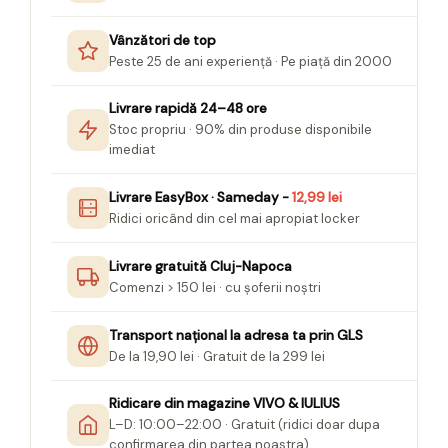
Felicitari Craciun
Decoratiuni Fetru
magnet
Figurine, Ornamente Pasla /Lemn/
Decoratiuni Moosgummi
Vânzători de top
Pasta modelatoare
Moos
Decoratiuni Papier Mache
Peste 25 de ani experiență · Pe piață din 2000
Fundite, Panglici , Benzi Craciun
Harti de perete
Nasturi
Globuri din plastic
Idei Creative
Livrare rapidă 24–48 ore
Creta scolara
Hartie Ambalaj Christmas
Stoc propriu · 90% din produse disponibile
Glob Pamantesc Scolar
imediat
idei de Cadouri Craciun
Materiale Didactice
Jucarii Craciun
Livrare EasyBox · Sameday -
12,99 lei
Lumanari tort, Confetti
Instrumente geometrie pentru
Ridici oricând din cel mai apropiat locker
Muschi decor
tabla scolara
Perforatoare/ Sabloane cu forme de
Tablite de desenat magnetice
Livrare gratuită Cluj-Napoca
Craciun
Comenzi > 150 lei · cu șoferii noștri
Sugativa
Sclipici/ Lipici cu sclipici/ Paiete
Craciun
Articole papetarie pentru copii
Transport național la adresa ta prin GLS
Servetele/ Farfurii/ Pahare/ Paie
De la 19,90 lei · Gratuit de la 299 lei
Banda adeziva
Craciun
Seturi creative Christmas
Compas scolar
Ridicare din magazine VIVO & IULIUS
Umbrele
L–D: 10:00–22:00 · Gratuit (ridici doar dupa
Pixuri cu radiera
confirmarea din partea noastra)