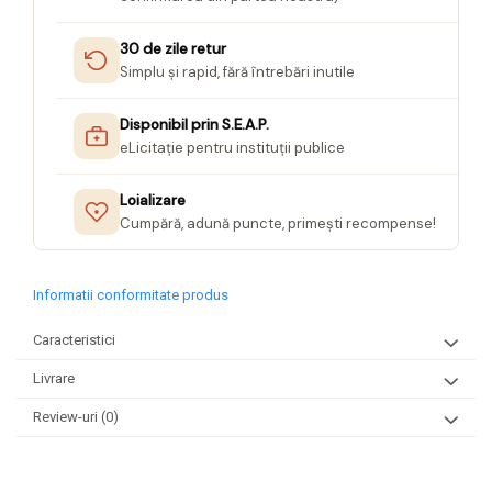
Seturi Creative pentru Copii
30 de zile retur
Stampile Copii
Simplu și rapid, fără întrebări inutile
Disponibil prin S.E.A.P.
eLicitație pentru instituții publice
Loializare
Cumpără, adună puncte, primești recompense!
Informatii conformitate produs
Caracteristici
Livrare
Review-uri
(0)