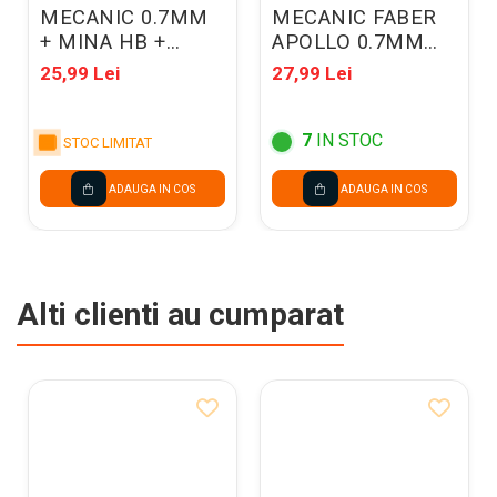
MECANIC 0.7MM
MECANIC FABER
+ MINA HB +
APOLLO 0.7MM
RADIERA ROTRING
FC232711 ROSE
25,99 Lei
27,99 Lei
TIKKY
SHADOW 2024
06504/1904816
7
IN STOC
STOC LIMITAT
ADAUGA IN COS
ADAUGA IN COS
Alti clienti au cumparat