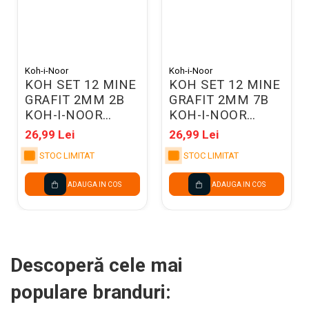
Koh-i-Noor
Koh-i-Noor
KOH SET 12 MINE
KOH SET 12 MINE
GRAFIT 2MM 2B
GRAFIT 2MM 7B
KOH-I-NOOR
KOH-I-NOOR
K4190
K4190
26,99 Lei
26,99 Lei
STOC LIMITAT
STOC LIMITAT
ADAUGA IN COS
ADAUGA IN COS
Descoperă cele mai
populare branduri: