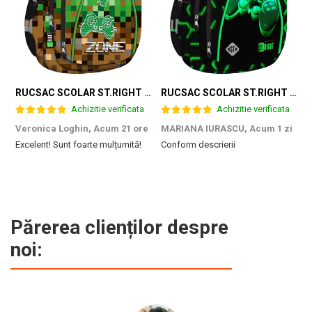
RUCSAC SCOLAR ST.RIGHT 4 COMPARTIMENTE BP-04 GAME ZONE 698187
RUCSAC SCOLAR ST.RIGHT 4 COMPARTIMENTE BP-04 GREEN LEVEL 301339
Achizitie verificata
Achizitie verificata
Veronica Loghin,
Acum 21 ore
MARIANA IURASCU,
Acum 1 zi
G
Excelent! Sunt foarte mulțumită!
Conform descrierii
M
e
m
d
p
f
b
Părerea clienților despre
c
noi: