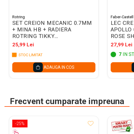
Caiete mecanice A4
Caiete mecanice A5
Indecsi autoadezivi,
Rotring
Faber-Castell
SET CREION MECANIC 0.7MM
LEC CRE
pagemarkere
+ MINA HB + RADIERA
APOLLO 
Separatoare index si
ROTRING TIKKY
ROSE S
separatoare biblioraft
06504/1904816
25,99 Lei
27,99 Lei
Dosare carton
7
IN S
STOC LIMITAT
Dosare extensibile
ADAUGA IN COS
Dosare suspendabile si
suporturi
Dosar plic din plastic cu elastic
Mape plastic cu elastic
Frecvent cumparate impreuna
Mape de prezentare cu folii
Mape tip plic cu capsa
-25%
Serviete pentru documente