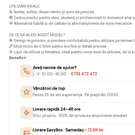
Mape Birou/ Dosare Scolare
UTILIZĂRI IDEALE
Trusa geometrie scolara
📝 Notițe, schițe, desen tehnic și scris de precizie
🎁 Cadou practic pentru elevi, studenți și profesioniști în domeniul artei 
Rigle, echere si raportor
🎯 Alternativă fiabilă și de calitate la alte instrumente de scris mecanice
plastic
DE CE SĂ ALEGI ACEST MODEL?
Sticle, caserole, pusculite,
🌟 Design ergonomic și prindere confortabilă pentru utilizare pe termen
suporturi copii
🖊️ Mină micro de 0.5mm pentru linii fine și detalii precise
🎯 Ușor de utilizat și întreținut, ideal pentru orice nivel de utilizare, de la
Etichete scolare
Beneficii:
Stickere scolare
Aveți nevoie de ajutor?
Seturi scolare
L–V: 10:00–16:00 ·
0733 472 472
Plastilina, Planseta plastilina
Vânzători de top
Radiera
Peste 25 de ani experiență · Pe piață din 2000
Socotitoare, Betisoare
Livrare rapidă 24–48 ore
Carti de Colorat pentru copii
Stoc propriu · 90% din produse disponibile imediat
Carti Educative
Livrare EasyBox · Sameday -
12,99 lei
Carnetele notite copii