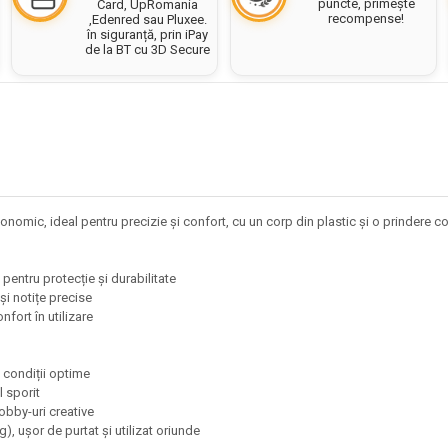
puncte, primește
Card, UpRomania
recompense!
,Edenred sau Pluxee.
în siguranță, prin iPay
de la BT cu 3D Secure
nomic, ideal pentru precizie și confort, cu un corp din plastic și o prindere co
 pentru protecție și durabilitate
 și notițe precise
nfort în utilizare
în condiții optime
l sporit
 hobby-uri creative
), ușor de purtat și utilizat oriunde