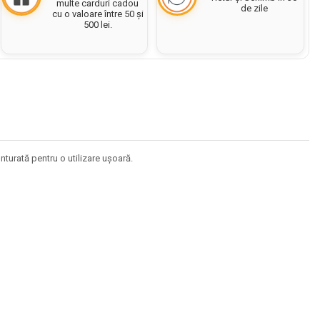
multe carduri cadou
de zile
cu o valoare între 50 și
500 lei.
nturată pentru o utilizare ușoară.