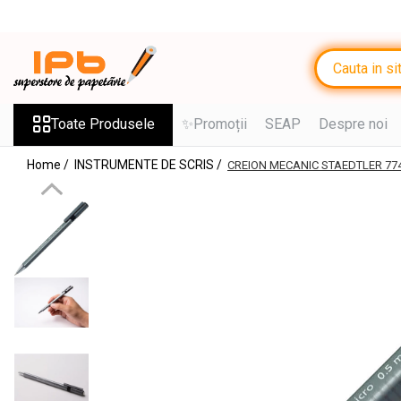
Toate Produsele
RECHIZITE SCOLARE IPB
Ghiozdane, Rucsacuri, Trolere
Toate Produsele
✨Promoții
SEAP
Despre noi
Penare, Etuiuri, Necessaire
Home /
INSTRUMENTE DE SCRIS /
CREION MECANIC STAEDTLER 774
Jocuri Educative si Puzzle-uri
Saci de sport, Borsete
Caiete
Caiete cu 2 sau mai multe
subiecte
Caiete de Calitate
Blocuri de desen
Coperți