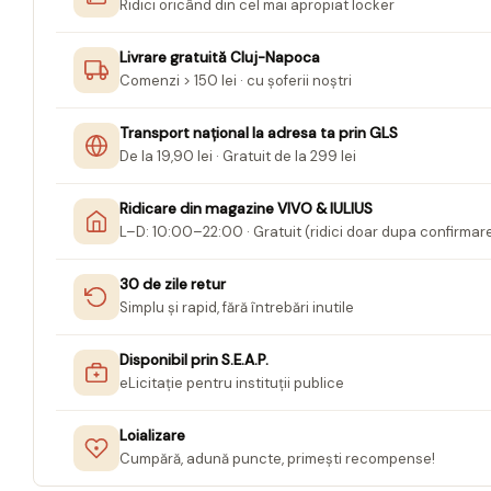
Ridici oricând din cel mai apropiat locker
Jurnale cu cheita, lacat,
magnet
Livrare gratuită Cluj-Napoca
Comenzi > 150 lei · cu șoferii noștri
Pasta modelatoare
Harti de perete
Transport național la adresa ta prin GLS
De la 19,90 lei · Gratuit de la 299 lei
Creta scolara
Glob Pamantesc Scolar
Ridicare din magazine VIVO & IULIUS
L–D: 10:00–22:00 · Gratuit (ridici doar dupa confirmar
Materiale Didactice
Instrumente geometrie pentru
30 de zile retur
tabla scolara
Simplu și rapid, fără întrebări inutile
Tablite de desenat magnetice
Disponibil prin S.E.A.P.
Sugativa
eLicitație pentru instituții publice
Articole papetarie pentru copii
Loializare
Banda adeziva
Cumpără, adună puncte, primești recompense!
Compas scolar