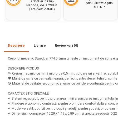
la 150 lei în Cluj-
prin E-licitatie prin
Napoca, de la 299 în
S.E.A.P
Set acuarele tempera
Țară (vezi detalii)
Culori si vopsele acrilice
Acuarele Guase
Pahare, palete si sorturi
pictura copii
Descriere
Livrare
Review-uri
(0)
Pensule scoala copii
Pensule cu rezervor
Creionul mecanic Staedtler 774 0.5mm gri este un instrument de scris ergo
Pensule scolare bucata
DESCRIERE PRODUS
Pensule scolare set
✏️ Creion mecanic cu mină micro de 0,5 mm, culoare gri și vârf retractabil
Lipiciuri
🖤 Mână de scris cu cerneală neagră, perfect pentru desen tehnic, schițe
🧩 Material de calitate, ergonomic și ușor, cu prindere conturată pentru co
Foarfece pentru copii
CARACTERISTICI SPECIALE
Hartie si carton colorate
✔ Sistem retractabil, pentru protejarea minii și păstrarea instrumentului 
✔ Prindere ergonomic conturată, pentru o prindere confortabilă și contro
Hartie Creponata, Hartie
✔ Model versatil, potrivit pentru copii și adulți, pentru școală, birou sau
Glasata
✔ Dimensiuni compacte (15.29 x 1.19 x 0.89 cm) și greutate redusă (0.22 g