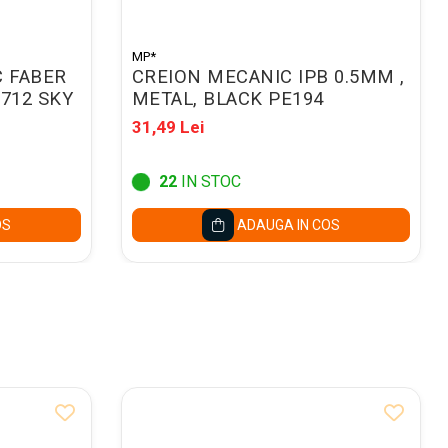
MP*
C FABER
CREION MECANIC IPB 0.5MM ,
712 SKY
METAL, BLACK PE194
31,49 Lei
22
IN STOC
OS
ADAUGA IN COS