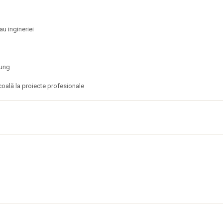
sau ingineriei
 lung
 școală la proiecte profesionale