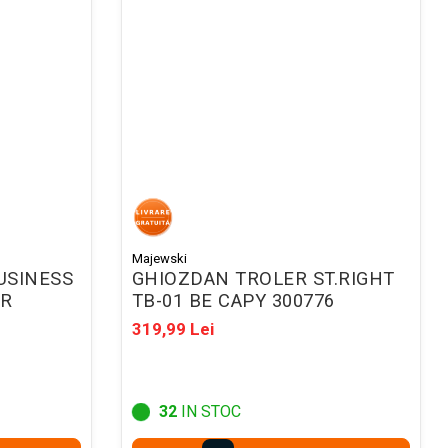
Majewski
USINESS
GHIOZDAN TROLER ST.RIGHT
GR
TB-01 BE CAPY 300776
319,99 Lei
32
IN STOC