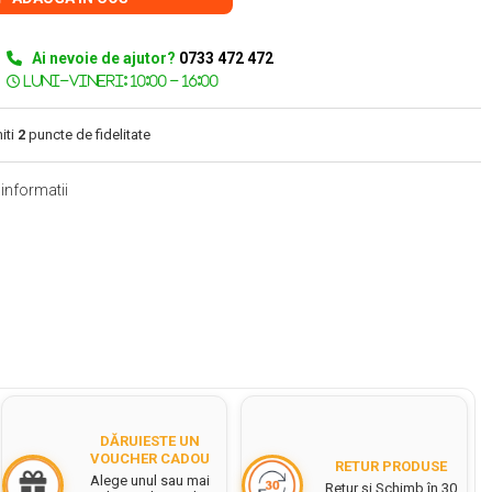
Ai nevoie de ajutor?
0733 472 472
iti
2
puncte de fidelitate
informatii
DĂRUIESTE UN
VOUCHER CADOU
RETUR PRODUSE
Alege unul sau mai
Retur și Schimb în 30