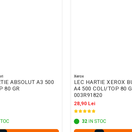
ri
Xerox
TIE ABSOLUT A3 500
LEC HARTIE XEROX B
P 80 GR
A4 500 COLI/TOP 80 
003R91820
28,90 Lei
STOC
32
IN STOC