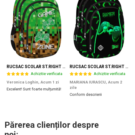
RUCSAC SCOLAR ST.RIGHT 4 COMPARTIMENTE BP-04 GAME ZONE 698187
RUCSAC SCOLAR ST.RIGHT 4 COMPARTIMENTE BP-04 GREEN LEVEL 301339
Achizitie verificata
Achizitie verificata
Veronica Loghin,
Acum 1 zi
MARIANA IURASCU,
Acum 2
G
zile
Excelent! Sunt foarte mulțumită!
M
Conform descrierii
e
m
d
p
f
b
Părerea clienților despre
c
noi: