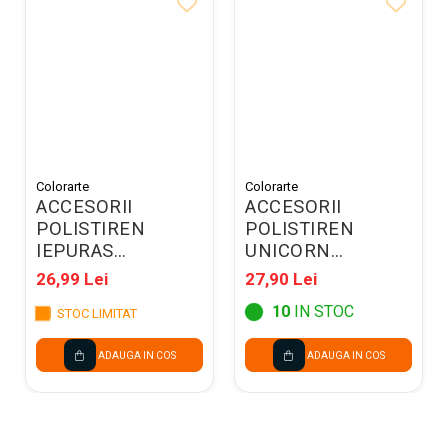
Colorarte
Colorarte
ACCESORII
ACCESORII
POLISTIREN
POLISTIREN
IEPURAS
UNICORN
3.5*25.5*12CM
12*18*7CM A1410
26,99 Lei
27,90 Lei
A1378
10
IN STOC
STOC LIMITAT
ADAUGA IN COS
ADAUGA IN COS