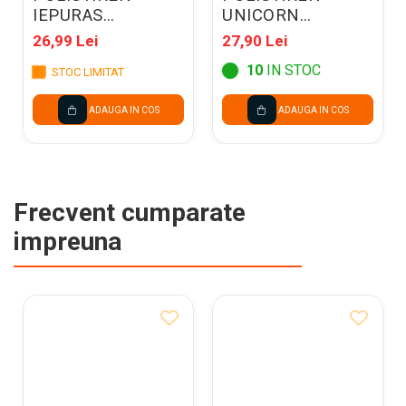
IEPURAS
UNICORN
3.5*25.5*12CM
12*18*7CM A1410
26,99 Lei
27,90 Lei
A1378
10
IN STOC
STOC LIMITAT
ADAUGA IN COS
ADAUGA IN COS
Frecvent cumparate
impreuna