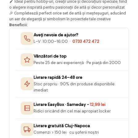
🖌️ Ideal pentru hobby-uri, creații unice și decorațiuni speciale, fiind
Seturi Creative pentru Copii
o alegere inspirată pentru pasionații de artă și decor personalizat
🎉 Completează perfect orice set de artă și meșteșuguri, aducând
Stampile Copii
un aer de eleganță și simbolism în proiectele tale creative
Beneficii:
Aveți nevoie de ajutor?
L–V: 10:00–16:00 ·
0733 472 472
Vânzători de top
Peste 25 de ani experiență · Pe piață din 2000
Livrare rapidă 24–48 ore
Stoc propriu · 90% din produse disponibile
imediat
Livrare EasyBox · Sameday -
12,99 lei
Ridici oricând din cel mai apropiat locker
Livrare gratuită Cluj-Napoca
Comenzi > 150 lei · cu șoferii noștri