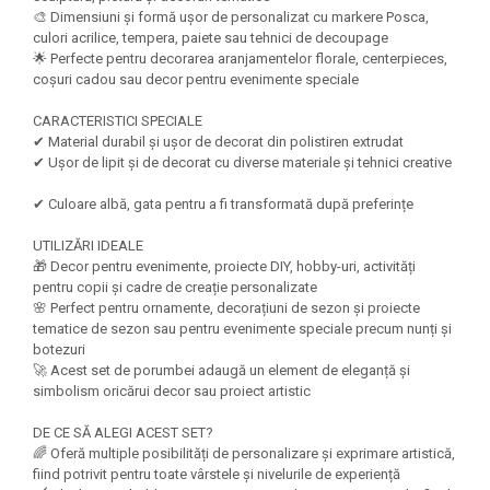
Felicitari Craciun
Decoratiuni Fetru
magnet
🎨 Dimensiuni și formă ușor de personalizat cu markere Posca,
Figurine, Ornamente Pasla /Lemn/
Decoratiuni Moosgummi
culori acrilice, tempera, paiete sau tehnici de decoupage
Pasta modelatoare
Moos
🌟 Perfecte pentru decorarea aranjamentelor florale, centerpieces,
Decoratiuni Papier Mache
Fundite, Panglici , Benzi Craciun
coșuri cadou sau decor pentru evenimente speciale
Harti de perete
Nasturi
Globuri din plastic
Idei Creative
Creta scolara
CARACTERISTICI SPECIALE
Hartie Ambalaj Christmas
✔ Material durabil și ușor de decorat din polistiren extrudat
Glob Pamantesc Scolar
✔ Ușor de lipit și de decorat cu diverse materiale și tehnici creative
idei de Cadouri Craciun
Materiale Didactice
Jucarii Craciun
✔ Culoare albă, gata pentru a fi transformată după preferințe
Lumanari tort, Confetti
Instrumente geometrie pentru
UTILIZĂRI IDEALE
Muschi decor
tabla scolara
🎁 Decor pentru evenimente, proiecte DIY, hobby-uri, activități
Perforatoare/ Sabloane cu forme de
pentru copii și cadre de creație personalizate
Tablite de desenat magnetice
Craciun
🌸 Perfect pentru ornamente, decorațiuni de sezon și proiecte
Sugativa
Sclipici/ Lipici cu sclipici/ Paiete
tematice de sezon sau pentru evenimente speciale precum nunți și
botezuri
Craciun
Articole papetarie pentru copii
🚀 Acest set de porumbei adaugă un element de eleganță și
Servetele/ Farfurii/ Pahare/ Paie
simbolism oricărui decor sau proiect artistic
Banda adeziva
Craciun
Seturi creative Christmas
DE CE SĂ ALEGI ACEST SET?
Compas scolar
🌈 Oferă multiple posibilități de personalizare și exprimare artistică,
Umbrele
Pixuri cu radiera
fiind potrivit pentru toate vârstele și nivelurile de experiență