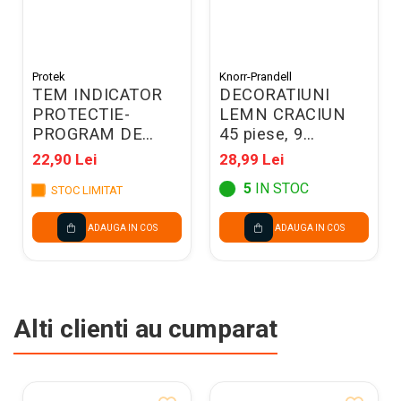
Protek
Knorr-Prandell
TEM INDICATOR
DECORATIUNI
PROTECTIE-
LEMN CRACIUN
PROGRAM DE
45 piese, 9
LUCRU 803205
modele, 3cm
22,90 Lei
28,99 Lei
18521106
5
IN STOC
STOC LIMITAT
ADAUGA IN COS
ADAUGA IN COS
Alti clienti au cumparat