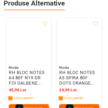
Produse Alternative
Rhodia
Rhodia
RH BLOC NOTES
RH BLOC NOTES
A4 80F N19 DR
A5 SPIRA 80F
FOI GALBENE
DOTS ORANGE
RHODIA 119660C
RHODIA 16503C
45,90 Lei
24,99 Lei
STOC LIMITAT
STOC LIMITAT