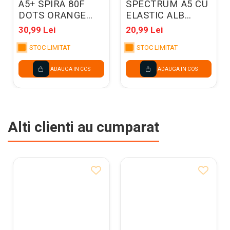
A5+ SPIRA 80F
SPECTRUM A5 CU
DOTS ORANGE
ELASTIC ALB
RHODIA 193448C
7076001
30,99 Lei
20,99 Lei
STOC LIMITAT
STOC LIMITAT
ADAUGA IN COS
ADAUGA IN COS
Alti clienti au cumparat