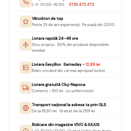
Seturi Creative pentru Copii
L–V: 10:00–16:00 ·
0733 472 472
Stampile Copii
Vânzători de top
Peste 25 de ani experiență · Pe piață din 2000
Livrare rapidă 24–48 ore
Stoc propriu · 90% din produse disponibile
imediat
Livrare EasyBox · Sameday -
12,99 lei
Ridici oricând din cel mai apropiat locker
Livrare gratuită Cluj-Napoca
Comenzi > 150 lei · cu șoferii noștri
Transport național la adresa ta prin GLS
De la 19,90 lei · Gratuit de la 299 lei
Ridicare din magazine VIVO & IULIUS
L–D: 10:00–22:00 · Gratuit (ridici doar dupa