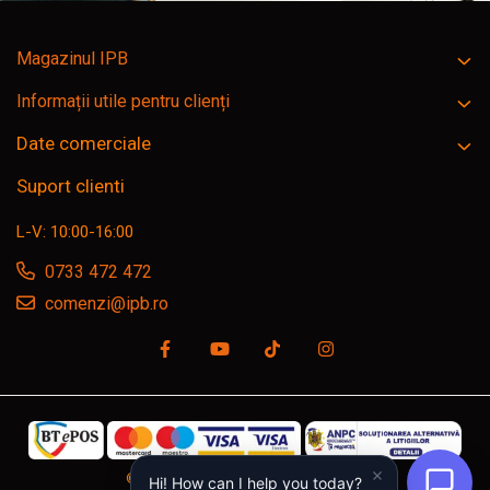
Magazinul IPB
Informații utile pentru clienți
Date comerciale
Suport clienti
L-V: 10:00-16:00
0733 472 472
comenzi@ipb.ro
©Copyright SC IPB SRL, ipb.ro © 2026
Hi! How can I help you today?