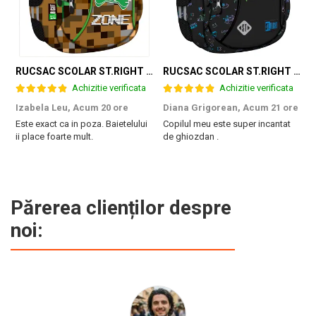
RUCSAC SCOLAR ST.RIGHT 3 COMPARTIMENTE GAME ZONE BP-26 301384
RUCSAC SCOLAR ST.RIGHT 3 COMPARTIMENTE GAME CONTROLLER SPLASH BP-26 697562
Achizitie verificata
Achizitie verificata
Izabela Leu,
Acum 20 ore
Diana Grigorean,
Acum 21 ore
C
Este exact ca in poza. Baietelului
Copilul meu este super incantat
F
ii place foarte mult.
de ghiozdan .
a
g
M
Părerea clienților despre
noi: