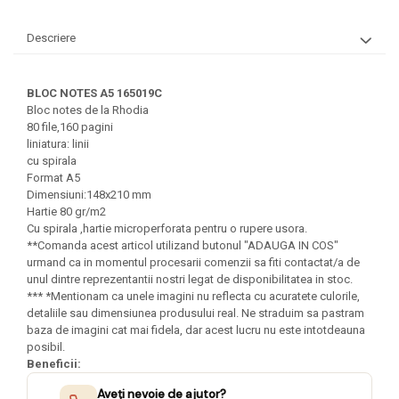
Felicitari Craciun
Decoratiuni Fetru
magnet
Figurine, Ornamente Pasla /Lemn/
Decoratiuni Moosgummi
Descriere
Pasta modelatoare
Moos
Decoratiuni Papier Mache
Fundite, Panglici , Benzi Craciun
Harti de perete
Nasturi
Globuri din plastic
BLOC NOTES A5 165019C
Idei Creative
Creta scolara
Hartie Ambalaj Christmas
Bloc notes de la Rhodia
Glob Pamantesc Scolar
80 file,160 pagini
idei de Cadouri Craciun
liniatura: linii
Materiale Didactice
Jucarii Craciun
cu spirala
Format A5
Lumanari tort, Confetti
Instrumente geometrie pentru
Dimensiuni:148x210 mm
Muschi decor
tabla scolara
Hartie 80 gr/m2
Perforatoare/ Sabloane cu forme de
Cu spirala ,hartie microperforata pentru o rupere usora.
Tablite de desenat magnetice
Craciun
**Comanda acest articol utilizand butonul "ADAUGA IN COS"
urmand ca in momentul procesarii comenzii sa fiti contactat/a de
Sugativa
Sclipici/ Lipici cu sclipici/ Paiete
unul dintre reprezentantii nostri legat de disponibilitatea in stoc.
Craciun
Articole papetarie pentru copii
*** *Mentionam ca unele imagini nu reflecta cu acuratete culorile,
Servetele/ Farfurii/ Pahare/ Paie
detaliile sau dimensiunea produsului real. Ne straduim sa pastram
Banda adeziva
Craciun
baza de imagini cat mai fidela, dar acest lucru nu este intotdeauna
posibil.
Seturi creative Christmas
Compas scolar
Beneficii:
Umbrele
Pixuri cu radiera
Aveți nevoie de ajutor?