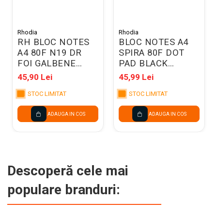
Rhodia
Rhodia
RH BLOC NOTES
BLOC NOTES A4
A4 80F N19 DR
SPIRA 80F DOT
FOI GALBENE
PAD BLACK
RHODIA 119660C
RHODIA 185039C
45,90 Lei
45,99 Lei
STOC LIMITAT
STOC LIMITAT
ADAUGA IN COS
ADAUGA IN COS
Descoperă cele mai
populare branduri: