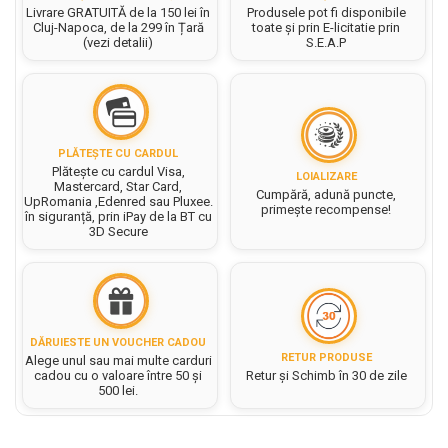
Hartie matriceala
Masini si Echipamente
Livrare GRATUITĂ de la 150 lei în
Produsele pot fi disponibile
Abtibilduri, Stickere Christmas
Cluj-Napoca, de la 299 în Țară
toate și prin E-licitatie prin
Rigle, echere si raportor
Hartie tip pergament
(vezi detalii)
S.E.A.P
Instrumente, Echipamente, Accesorii
Articole de Papetarie Craciun
plastic
Indigo
Perforatoare Forme Decorative
Baloane de Craciun si An Nou
Sticle, caserole, pusculite,
Bijuterii
Rezerve caiet mecanic
Banda autoadeziva/ Stickere
suporturi copii
Fereastra
Diverse accesorii bijuterii
Sacose hartie si textil
Etichete scolare
Bannere, Semne Craciun
PLĂTEȘTE CU CARDUL
Margele din Lemn
Set hartie Colorata mix
Plătește cu cardul Visa,
Stickere scolare
Bile/ Conuri/ Globuri din Polistiren
LOIALIZARE
Margele din plastic/ sticla
Mastercard, Star Card,
Cumpără, adună puncte,
Braduti/ Stelute/ Accesorii impodobit
UpRomania ,Edenred sau Pluxee.
Seturi scolare
primește recompense!
Margele Fuzibile
în siguranță, prin iPay de la BT cu
Carton Decor/ Hartie decor Craciun
3D Secure
Paiete, Strasuri si Pietricele
Plastilina, Planseta plastilina
Casute Craciun
Perle
Radiera
Coronite/ Inele polistiren
Snur, sarma, elastic, fir
Costume/ Costumatii Craciun si
Socotitoare, Betisoare
Decoratiuni
accesorii
Carti de Colorat pentru copii
DĂRUIESTE UN VOUCHER CADOU
Animale/ Insecte
Cutii, Sacose, Pungi, Ambalaje
RETUR PRODUSE
Alege unul sau mai multe carduri
Christmas
Carti Educative
Decoratiuni din Lemn
cadou cu o valoare între 50 și
Retur și Schimb în 30 de zile
500 lei.
Decoratiuni Craciun
Decoratiuni din polistiren
Carnetele notite copii
Diverse Articole de Craciun
Decoratiuni Diverse
Jurnale cu cheita, lacat,