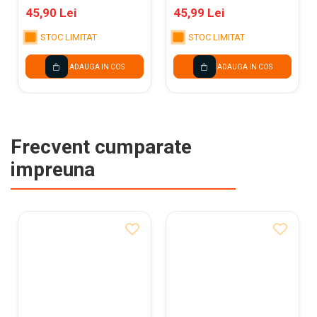
RHODIA 119660C
RHODIA 185039C
45,90 Lei
45,99 Lei
STOC LIMITAT
STOC LIMITAT
ADAUGA IN COS
ADAUGA IN COS
Frecvent cumparate
impreuna