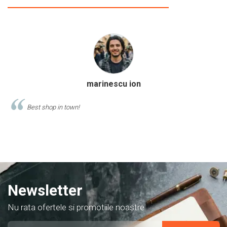
Calinescu Matei
Comand produse de papetarie si birotica de cel putin 10 ani de la
acest magazin, si am doar cuvinte de lauda despre ei!
Newsletter
Nu rata ofertele si promotiile noastre