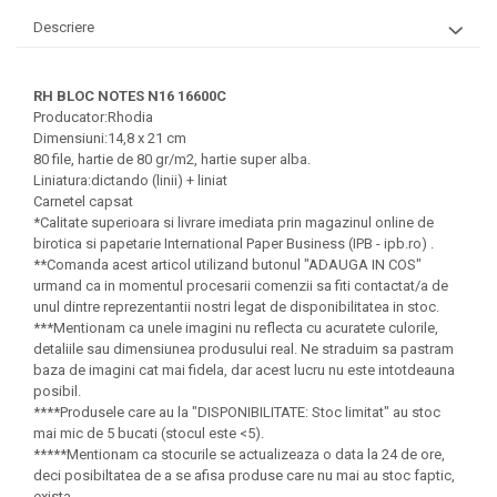
Felicitari Craciun
Decoratiuni Fetru
magnet
Descriere
Figurine, Ornamente Pasla /Lemn/
Decoratiuni Moosgummi
Pasta modelatoare
Moos
Decoratiuni Papier Mache
Fundite, Panglici , Benzi Craciun
Harti de perete
Nasturi
RH BLOC NOTES N16 16600C
Globuri din plastic
Idei Creative
Producator:Rhodia
Creta scolara
Hartie Ambalaj Christmas
Dimensiuni:14,8 x 21 cm
Glob Pamantesc Scolar
80 file, hartie de 80 gr/m2, hartie super alba.
idei de Cadouri Craciun
Liniatura:dictando (linii) + liniat
Materiale Didactice
Jucarii Craciun
Carnetel capsat
*Calitate superioara si livrare imediata prin magazinul online de
Lumanari tort, Confetti
Instrumente geometrie pentru
birotica si papetarie International Paper Business (IPB - ipb.ro) .
Muschi decor
tabla scolara
**Comanda acest articol utilizand butonul "ADAUGA IN COS"
Perforatoare/ Sabloane cu forme de
urmand ca in momentul procesarii comenzii sa fiti contactat/a de
Tablite de desenat magnetice
Craciun
unul dintre reprezentantii nostri legat de disponibilitatea in stoc.
***Mentionam ca unele imagini nu reflecta cu acuratete culorile,
Sugativa
Sclipici/ Lipici cu sclipici/ Paiete
detaliile sau dimensiunea produsului real. Ne straduim sa pastram
Craciun
Articole papetarie pentru copii
baza de imagini cat mai fidela, dar acest lucru nu este intotdeauna
Servetele/ Farfurii/ Pahare/ Paie
posibil.
Banda adeziva
Craciun
****Produsele care au la "DISPONIBILITATE: Stoc limitat" au stoc
mai mic de 5 bucati (stocul este <5).
Seturi creative Christmas
Compas scolar
*****Mentionam ca stocurile se actualizeaza o data la 24 de ore,
Umbrele
Pixuri cu radiera
deci posibiltatea de a se afisa produse care nu mai au stoc faptic,
exista.