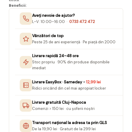
Seturi Creative pentru Copii
Beneficii:
Stampile Copii
Aveți nevoie de ajutor?
L–V: 10:00–16:00 ·
0733 472 472
Vânzători de top
Peste 25 de ani experiență · Pe piață din 2000
Livrare rapidă 24–48 ore
Stoc propriu · 90% din produse disponibile
imediat
Livrare EasyBox · Sameday -
12,99 lei
Ridici oricând din cel mai apropiat locker
Livrare gratuită Cluj-Napoca
Comenzi > 150 lei · cu șoferii noștri
Transport național la adresa ta prin GLS
De la 19,90 lei · Gratuit de la 299 lei