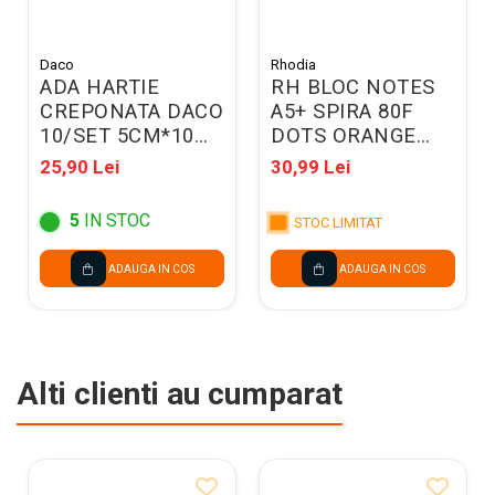
Daco
Rhodia
ADA HARTIE
RH BLOC NOTES
CREPONATA DACO
A5+ SPIRA 80F
10/SET 5CM*10
DOTS ORANGE
HC102
RHODIA 193448C
25,90 Lei
30,99 Lei
5
IN STOC
STOC LIMITAT
ADAUGA IN COS
ADAUGA IN COS
Alti clienti au cumparat