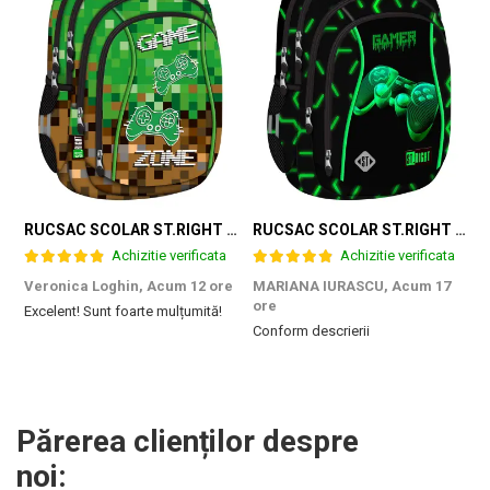
RUCSAC SCOLAR ST.RIGHT 4 COMPARTIMENTE BP-04 GAME ZONE 698187
RUCSAC SCOLAR ST.RIGHT 4 COMPARTIMENTE BP-04 GREEN LEVEL 301339
Achizitie verificata
Achizitie verificata
Veronica Loghin,
Acum 12 ore
MARIANA IURASCU,
Acum 17
G
ore
Excelent! Sunt foarte mulțumită!
M
Conform descrierii
e
m
d
p
f
b
Părerea clienților despre
c
noi: