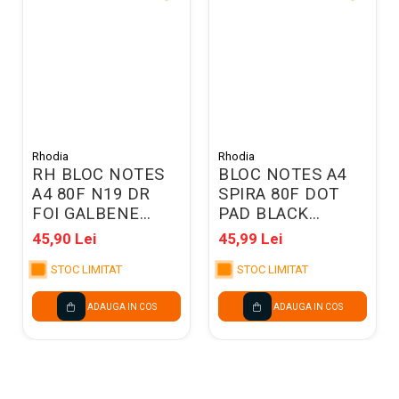
Rhodia
Rhodia
RH BLOC NOTES
BLOC NOTES A4
A4 80F N19 DR
SPIRA 80F DOT
FOI GALBENE
PAD BLACK
RHODIA 119660C
RHODIA 185039C
45,90 Lei
45,99 Lei
STOC LIMITAT
STOC LIMITAT
ADAUGA IN COS
ADAUGA IN COS