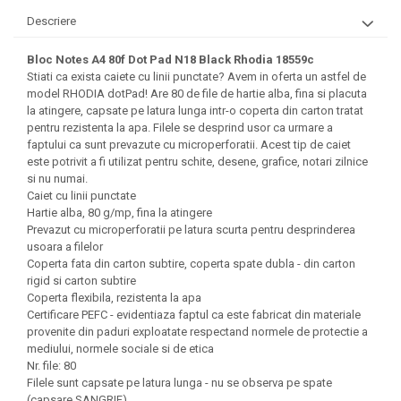
Felicitari Craciun
Decoratiuni Fetru
magnet
Descriere
Figurine, Ornamente Pasla /Lemn/
Decoratiuni Moosgummi
Pasta modelatoare
Moos
Decoratiuni Papier Mache
Bloc Notes A4 80f Dot Pad N18 Black Rhodia 18559c
Fundite, Panglici , Benzi Craciun
Harti de perete
Nasturi
Stiati ca exista caiete cu linii punctate? Avem in oferta un astfel de
Globuri din plastic
model RHODIA dotPad! Are 80 de file de hartie alba, fina si placuta
Idei Creative
Creta scolara
Hartie Ambalaj Christmas
la atingere, capsate pe latura lunga intr-o coperta din carton tratat
Glob Pamantesc Scolar
pentru rezistenta la apa. Filele se desprind usor ca urmare a
idei de Cadouri Craciun
faptului ca sunt prevazute cu microperforatii. Acest tip de caiet
Materiale Didactice
Jucarii Craciun
este potrivit a fi utilizat pentru schite, desene, grafice, notari zilnice
si nu numai.
Lumanari tort, Confetti
Instrumente geometrie pentru
Caiet cu linii punctate
Muschi decor
tabla scolara
Hartie alba, 80 g/mp, fina la atingere
Perforatoare/ Sabloane cu forme de
Prevazut cu microperforatii pe latura scurta pentru desprinderea
Tablite de desenat magnetice
Craciun
usoara a filelor
Coperta fata din carton subtire, coperta spate dubla - din carton
Sugativa
Sclipici/ Lipici cu sclipici/ Paiete
rigid si carton subtire
Craciun
Articole papetarie pentru copii
Coperta flexibila, rezistenta la apa
Servetele/ Farfurii/ Pahare/ Paie
Certificare PEFC - evidentiaza faptul ca este fabricat din materiale
Banda adeziva
Craciun
provenite din paduri exploatate respectand normele de protectie a
mediului, normele sociale si de etica
Seturi creative Christmas
Compas scolar
Nr. file: 80
Umbrele
Filele sunt capsate pe latura lunga - nu se observa pe spate
Pixuri cu radiera
(capsare SANGRIF)