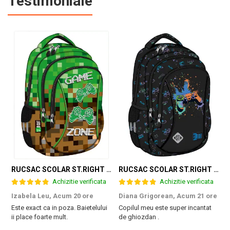
Testimoniale
RUCSAC SCOLAR ST.RIGHT 3 COMPARTIMENTE GAME ZONE BP-26 301384
RUCSAC SCOLAR ST.RIGHT 3 COMPARTIMENTE GAME CONTROLLER SPLASH BP-26 697562
Achizitie verificata
Achizitie verificata
Izabela Leu,
Acum 20 ore
Diana Grigorean,
Acum 21 ore
C
Este exact ca in poza. Baietelului
Copilul meu este super incantat
F
ii place foarte mult.
de ghiozdan .
a
g