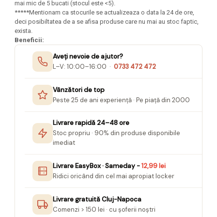
mai mic de 5 bucati (stocul este <5).
*****Mentionam ca stocurile se actualizeaza o data la 24 de ore,
deci posibiltatea de a se afisa produse care nu mai au stoc faptic,
exista.
Beneficii:
Aveți nevoie de ajutor?
L–V: 10:00–16:00 ·
0733 472 472
Vânzători de top
Peste 25 de ani experiență · Pe piață din 2000
Livrare rapidă 24–48 ore
Stoc propriu · 90% din produse disponibile
imediat
Livrare EasyBox · Sameday -
12,99 lei
Ridici oricând din cel mai apropiat locker
Livrare gratuită Cluj-Napoca
Comenzi > 150 lei · cu șoferii noștri