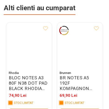
Alti clienti au cumparat
Rhodia
Brunnen
BLOC NOTES A3
BR NOTES A5
80F N38 DOT PAD
192F
BLACK RHODIA
KOMPAGNON
38559C
AURIU METALIC
74,90 Lei
69,90 Lei
CU ELASTIC DOTS
STOC LIMITAT
STOC LIMITAT
5554891