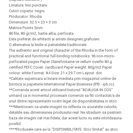
Seturi Creative pentru Copii
Liniatura: linii punctate
Culori coperta: negru
Stampile Copii
Producator: Rhodia
Dimensiuni: 32.5 × 23 × 3 cm
Matrice Points 5mm
80 file, 80 gr/m2, hartie alba, perforata
Este preferat de arhitecti si artistii designeri,graficieni.
O alternativa la liniile si patratelele traditionale.
The authentic and original character of the Rhodia in the form of
practical and functional full-binding notebooks. 96 non-micro-
perforated pages Paper Clairefontaine ve vellum overfin 80 g
certified PEFC Cover: cardboard Paper weight: 80g/m2 Paper
colour: white Format: A4 Size: 21 x 29.7 cm Layout: dot
*Calitate superioara si livrare imediata prin magazinul online de
birotica si papetarie International Paper Business (IPB - ipb.ro) .
**Comanda acest articol utilizand butonul "ADAUGA IN COS"
urmand ca in momentul procesarii comenzii sa fiti contactat/a de
unul dintre reprezentantii nostri legat de disponibilitatea in stoc.
***Mentionam ca unele imagini nu reflecta cu acuratete culorile,
detaliile sau dimensiunea produsului real. Ne straduim sa pastram
baza de imagini cat mai fidela, dar acest lucru nu este intotdeauna
posibil.
****Produsele care au la "DISPONIBILITATE: Stoc limitat" au stoc