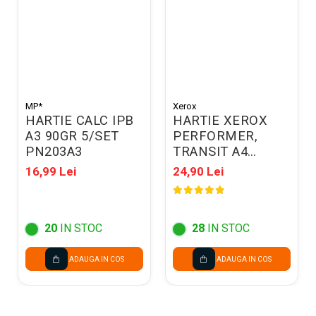
MP*
Xerox
HARTIE CALC IPB
HARTIE XEROX
A3 90GR 5/SET
PERFORMER,
PN203A3
TRANSIT A4
500COLI/TOP 80G
16,99 Lei
24,90 Lei
003R90649
20
IN STOC
28
IN STOC
ADAUGA IN COS
ADAUGA IN COS