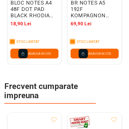
BLOC NOTES A4
BR NOTES A5
48F DOT PAD
192F
BLACK RHODIA
KOMPAGNON
119166C
AURIU METALIC
18,90 Lei
69,90 Lei
CU ELASTIC DOTS
5554891
STOC LIMITAT
STOC LIMITAT
ADAUGA IN COS
ADAUGA IN COS
Frecvent cumparate
impreuna