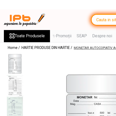
Toate Produsele
RECHIZITE SCOLARE IPB
Ghiozdane, Rucsacuri, Trolere
Toate Produsele
✨Promoții
SEAP
Despre noi
Penare, Etuiuri, Necessaire
Home /
HARTIE PRODUSE DIN HARTIE /
MONETAR AUTOCOPIATIV A
Saci de sport, Borsete
Caiete
Caiete cu 2 sau mai multe
subiecte
Caiete de Calitate
Blocuri de desen
Coperți
Stilouri si Rollere cu Cerneala