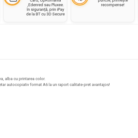
puncte, primește
Card, UpRomania
recompense!
,Edenred sau Pluxee.
în siguranță, prin iPay
de la BT cu 3D Secure
a, alba cu printarea color.
etar autocopiativ format A6 la un raport calitate-pret avantajos!