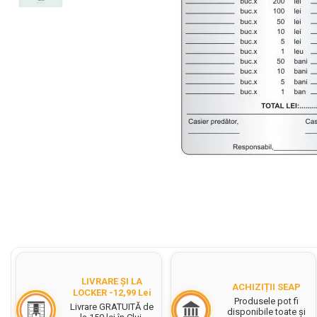
Cerneala Stilouri, Patroane
cerneala
Creioane colorate
Creioane
Carioci
Creioane cerate colorate
Instrumente pentru scris kids
Jocuri Educative si Puzzle-uri
Pilot Frixion
Corector fluid cu pasta
corectoare
Distribuie
pe
Pic cu rescriere
Facebook
Ascutitori
LIVRARE ȘI LA
ACHIZIȚII SEAP
Acuarele
LOCKER -12,99 Lei
Produsele pot fi
Livrare GRATUITĂ de
disponibile toate și
Acuarele Tempera la bucata