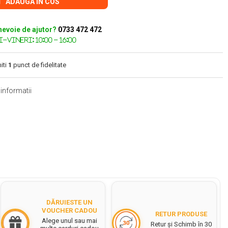
ADAUGA IN COS
nevoie de ajutor?
0733 472 472
iti
1
punct de fidelitate
informatii
DĂRUIESTE UN
VOUCHER CADOU
RETUR PRODUSE
Alege unul sau mai
Retur și Schimb în 30