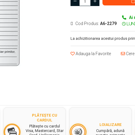
Ai 
Cod Produs:
A6-2279
La achizitionarea acestui produs prim
Adauga la Favorite
Cere 
PLĂTEȘTE CU
CARDUL
LOIALIZARE
Plătește cu cardul
Cumpără, adună
Visa, Mastercard, Star