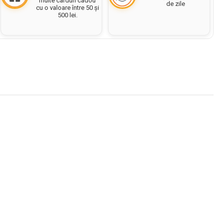
multe carduri cadou
de zile
cu o valoare între 50 și
500 lei.