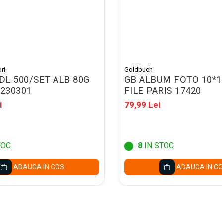
ri
Goldbuch
 DL 500/SET ALB 80G
GB ALBUM FOTO 10*1
 230301
FILE PARIS 17420
i
79,99 Lei
TOC
8
IN STOC
ADAUGA IN COS
ADAUGA IN C