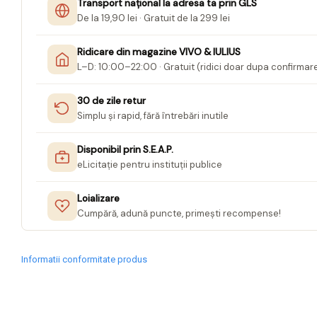
Transport național la adresa ta prin GLS
De la 19,90 lei · Gratuit de la 299 lei
Jurnale cu cheita, lacat,
magnet
Ridicare din magazine VIVO & IULIUS
Pasta modelatoare
L–D: 10:00–22:00 · Gratuit (ridici doar dupa confirmar
Harti de perete
30 de zile retur
Creta scolara
Simplu și rapid, fără întrebări inutile
Glob Pamantesc Scolar
Disponibil prin S.E.A.P.
Materiale Didactice
eLicitație pentru instituții publice
Instrumente geometrie pentru
tabla scolara
Loializare
Tablite de desenat magnetice
Cumpără, adună puncte, primești recompense!
Sugativa
Articole papetarie pentru copii
Informatii conformitate produs
Banda adeziva
Compas scolar