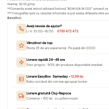
Mape Birou/ Dosare Scolare
Gramaj: 50-55 g/mp
Trusa geometrie scolara
**Comanda acest articol utilizand butonul "ADAUGA IN COS" urmand ca in m
*** Fotografiile sunt cu caracter informativ si pot exista diferente intre ac
Rigle, echere si raportor
Beneficii:
plastic
Aveți nevoie de ajutor?
Sticle, caserole, pusculite,
L–V: 10:00–16:00 ·
0733 472 472
suporturi copii
Vânzători de top
Etichete scolare
Peste 25 de ani experiență · Pe piață din 2000
Stickere scolare
Seturi scolare
Livrare rapidă 24–48 ore
Stoc propriu · 90% din produse disponibile imediat
Plastilina, Planseta plastilina
Radiera
Livrare EasyBox · Sameday -
12,99 lei
Ridici oricând din cel mai apropiat locker
Socotitoare, Betisoare
Carti de Colorat pentru copii
Livrare gratuită Cluj-Napoca
Comenzi > 150 lei · cu șoferii noștri
Carti Educative
Carnetele notite copii