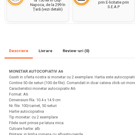
la 150 lei în Cluj-
prin E-licitatie prin
Napoca, de la 299 în
S.E.A.P
Set acuarele tempera
Țară (vezi detalii)
Culori si vopsele acrilice
Acuarele Guase
Pahare, palete si sorturi
pictura copii
Descriere
Livrare
Review-uri
(0)
Pensule scoala copii
Pensule cu rezervor
MONETAR AUTOCOPIATIV A6
Pensule scolare bucata
Gasiti in oferta nostra si monetar cu 2 exemplare. Hartia este autocopiativ
Pensule scolare set
Contine 50 de seturi (100 de file). Comandati in doar cateva click-uri mon
Lipiciuri
Caracteristici monetar autocopiativ A6
Format: A6
Foarfece pentru copii
Dimensiuni fila: 10.4 x 14.9 cm
Nr. file: 100/carnet, 50 seturi
Hartie si carton colorate
Hartie autocopiativa
Tip monetar: cu 2 exemplare
Hartie Creponata, Hartie
Filele sunt prinse pe latura mica
Glasata
Culoare hartie: alb
Printare: in limba romana cu albastru/verde