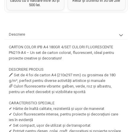
Hartie matriceala
cadou cu o valoare între 50 și
Retur și Schimb în 30 de zile
Masini si Echipamente
500 lei.
Abtibilduri, Stickere Christmas
Rigle, echere si raportor
Hartie tip pergament
Instrumente, Echipamente, Accesorii
Articole de Papetarie Craciun
plastic
Indigo
Perforatoare Forme Decorative
Baloane de Craciun si An Nou
Sticle, caserole, pusculite,
Bijuterii
Rezerve caiet mecanic
Banda autoadeziva/ Stickere
suporturi copii
Descriere
Fereastra
Diverse accesorii bijuterii
Sacose hartie si textil
Etichete scolare
Bannere, Semne Craciun
Margele din Lemn
CARTON COLOR IPB A4 180GR 4/SET CULORI FLUORESCENTE
Set hartie Colorata mix
Stickere scolare
Bile/ Conuri/ Globuri din Polistiren
PN219-A4 – Un set de carton colorat, fluorescent, ideal pentru
Margele din plastic/ sticla
proiecte creative și decoratiuni!
Braduti/ Stelute/ Accesorii impodobit
Seturi scolare
Margele Fuzibile
Carton Decor/ Hartie decor Craciun
Paiete, Strasuri si Pietricele
DESCRIERE PRODUS
Plastilina, Planseta plastilina
Casute Craciun
🖍️ Set de 4 foi de carton A4 (210x297 mm) cu grosimea de 180
Perle
Radiera
g/m², perfect pentru diverse activități artistice și manuale
Coronite/ Inele polistiren
Snur, sarma, elastic, fir
🌈 Culori fluorescente vibrante: galben, verde, roz și albastru,
Costume/ Costumatii Craciun si
Socotitoare, Betisoare
pentru un efect deosebit și vizibilitate sporită
Decoratiuni
accesorii
Carti de Colorat pentru copii
Animale/ Insecte
Cutii, Sacose, Pungi, Ambalaje
CARACTERISTICI SPECIALE
✔ Hârtie de înaltă calitate, rezistentă și ușor de manevrat
Christmas
Carti Educative
Decoratiuni din Lemn
✔ Culori fluorescente intense, pentru proiecte și decorațiuni care
Decoratiuni Craciun
Decoratiuni din polistiren
Carnetele notite copii
ies în evidență
Diverse Articole de Craciun
Decoratiuni Diverse
✔ Set compact, ușor de utilizat și de transportat
Jurnale cu cheita, lacat,
✔ Potrivit pentru desen, colaj, craft, decorațiuni și proiecte școlare