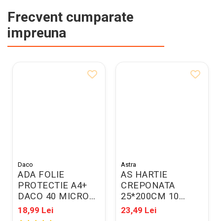
Frecvent cumparate
impreuna
Daco
Astra
ADA FOLIE
AS HARTIE
PROTECTIE A4+
CREPONATA
DACO 40 MICRONI
25*200CM 10
100/SET FO002
CULORI/SET
18,99 Lei
23,49 Lei
113021033