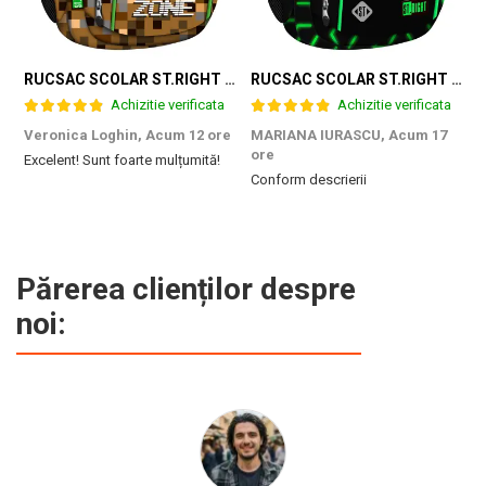
RUCSAC SCOLAR ST.RIGHT 4 COMPARTIMENTE BP-04 GAME ZONE 698187
RUCSAC SCOLAR ST.RIGHT 4 COMPARTIMENTE BP-04 GREEN LEVEL 301339
Achizitie verificata
Achizitie verificata
Veronica Loghin,
Acum 12 ore
MARIANA IURASCU,
Acum 17
G
ore
Excelent! Sunt foarte mulțumită!
M
Conform descrierii
e
m
d
p
f
b
Părerea clienților despre
c
noi: