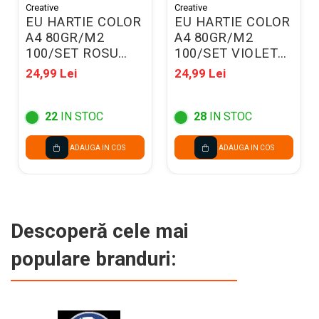
Creative
Creative
EU HARTIE COLOR
EU HARTIE COLOR
A4 80GR/M2
A4 80GR/M2
100/SET ROSU
100/SET VIOLET
130063
130066
24,99 Lei
24,99 Lei
22
IN STOC
28
IN STOC
ADAUGA IN COS
ADAUGA IN COS
Descoperă cele mai
populare branduri: