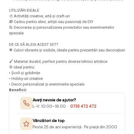
Felicitari Craciun
Decoratiuni Fetru
magnet
Figurine, Ornamente Pasla /Lemn/
Decoratiuni Moosgummi
UTILIZĂRI IDEALE
Pasta modelatoare
Moos
🎨 Activități creative, artă și craft-uri
Decoratiuni Papier Mache
Fundite, Panglici , Benzi Craciun
🎁 Cadou pentru elevi, artiști sau pasionați de DIY
Harti de perete
Nasturi
📝 Decorarea și personalizarea proiectelor sau evenimentelor
Globuri din plastic
Idei Creative
Creta scolara
speciale
Hartie Ambalaj Christmas
Glob Pamantesc Scolar
DE CE SĂ ALEGI ACEST SET?
idei de Cadouri Craciun
🌟 Culori vibrante și vizibile, ideale pentru prezentări sau decorațiuni
Materiale Didactice
Jucarii Craciun
Lumanari tort, Confetti
🖌️ Material durabil, perfect pentru diverse tehnici artistice
Instrumente geometrie pentru
🎯 Ideal pentru:
Muschi decor
tabla scolara
• Școli și grădinițe
Perforatoare/ Sabloane cu forme de
• Hobby-uri creative
Tablite de desenat magnetice
Craciun
• Decor personalizat și evenimente speciale
Sugativa
Sclipici/ Lipici cu sclipici/ Paiete
Beneficii:
Craciun
Articole papetarie pentru copii
Aveți nevoie de ajutor?
Servetele/ Farfurii/ Pahare/ Paie
L–V: 10:00–16:00 ·
0733 472 472
Banda adeziva
Craciun
Seturi creative Christmas
Compas scolar
Vânzători de top
Umbrele
Peste 25 de ani experiență · Pe piață din 2000
Pixuri cu radiera