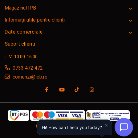
Magazinul IPB
Informații utile pentru clienți
Date comerciale
Suport clienti
L-V: 10:00-16:00
0733 472 472
comenzi@ipb.ro
©Copyright SC IPB SRL, ipb.ro © 2026
Hi! How can I help you today?