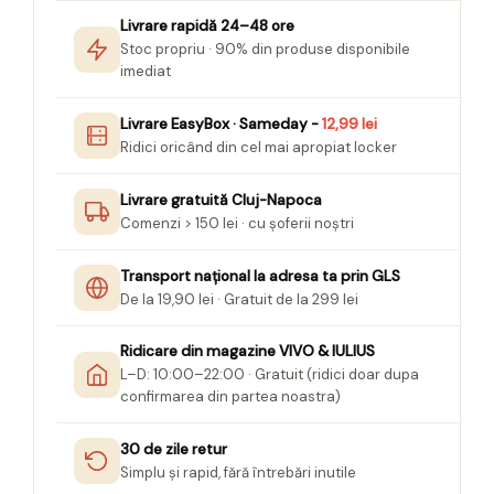
Seturi Creative pentru Copii
Livrare rapidă 24–48 ore
Stoc propriu · 90% din produse disponibile
Stampile Copii
imediat
Livrare EasyBox · Sameday -
12,99 lei
Ridici oricând din cel mai apropiat locker
Livrare gratuită Cluj-Napoca
Comenzi > 150 lei · cu șoferii noștri
Transport național la adresa ta prin GLS
De la 19,90 lei · Gratuit de la 299 lei
Ridicare din magazine VIVO & IULIUS
L–D: 10:00–22:00 · Gratuit (ridici doar dupa
confirmarea din partea noastra)
30 de zile retur
Simplu și rapid, fără întrebări inutile