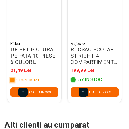
Kidea
Majewski
DE SET PICTURA
RUCSAC SCOLAR
PE FATA 10 PIESE
ST.RIGHT 4
6 CULORI
COMPARTIMENTE
UNICORN KIDEA
BP-01 GREEN
21,49 Lei
199,99 Lei
FDTZUKA
ALIENS 698088
57
IN STOC
STOC LIMITAT
ADAUGA IN COS
ADAUGA IN COS
Alti clienti au cumparat