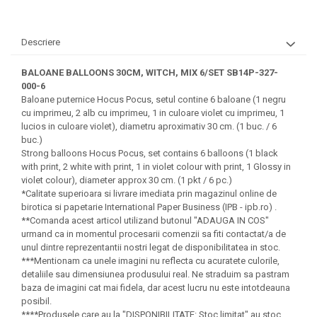
Felicitari Craciun
Decoratiuni Fetru
magnet
Figurine, Ornamente Pasla /Lemn/
Decoratiuni Moosgummi
Pasta modelatoare
Moos
Decoratiuni Papier Mache
Descriere
Fundite, Panglici , Benzi Craciun
Harti de perete
Nasturi
Globuri din plastic
BALOANE BALLOONS 30CM, WITCH, MIX 6/SET SB14P-327-
Idei Creative
Creta scolara
000-6
Hartie Ambalaj Christmas
Baloane puternice Hocus Pocus, setul contine 6 baloane (1 negru
Glob Pamantesc Scolar
idei de Cadouri Craciun
cu imprimeu, 2 alb cu imprimeu, 1 in culoare violet cu imprimeu, 1
Materiale Didactice
Jucarii Craciun
lucios in culoare violet), diametru aproximativ 30 cm. (1 buc. / 6
buc.)
Lumanari tort, Confetti
Instrumente geometrie pentru
Strong balloons Hocus Pocus, set contains 6 balloons (1 black
Muschi decor
tabla scolara
with print, 2 white with print, 1 in violet colour with print, 1 Glossy in
Perforatoare/ Sabloane cu forme de
violet colour), diameter approx 30 cm. (1 pkt / 6 pc.)
Tablite de desenat magnetice
*Calitate superioara si livrare imediata prin magazinul online de
Craciun
birotica si papetarie International Paper Business (IPB - ipb.ro) .
Sugativa
Sclipici/ Lipici cu sclipici/ Paiete
**Comanda acest articol utilizand butonul "ADAUGA IN COS"
Craciun
Articole papetarie pentru copii
urmand ca in momentul procesarii comenzii sa fiti contactat/a de
Servetele/ Farfurii/ Pahare/ Paie
unul dintre reprezentantii nostri legat de disponibilitatea in stoc.
Banda adeziva
Craciun
***Mentionam ca unele imagini nu reflecta cu acuratete culorile,
detaliile sau dimensiunea produsului real. Ne straduim sa pastram
Seturi creative Christmas
Compas scolar
baza de imagini cat mai fidela, dar acest lucru nu este intotdeauna
Umbrele
posibil.
Pixuri cu radiera
****Produsele care au la "DISPONIBILITATE: Stoc limitat" au stoc