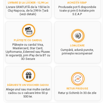
Hartie matriceala
LIVRARE ȘI LA LOCKER -12,99 Lei
ACHIZIȚII SEAP
Masini si Echipamente
Abtibilduri, Stickere Christmas
Livrare GRATUITĂ de la 150 lei în
Produsele pot fi disponibile
Rigle, echere si raportor
Hartie tip pergament
Cluj-Napoca, de la 299 în Țară
toate și prin E-licitatie prin
Instrumente, Echipamente, Accesorii
Articole de Papetarie Craciun
plastic
(vezi detalii)
S.E.A.P
Indigo
Perforatoare Forme Decorative
Baloane de Craciun si An Nou
Sticle, caserole, pusculite,
Bijuterii
Rezerve caiet mecanic
Banda autoadeziva/ Stickere
suporturi copii
Fereastra
Diverse accesorii bijuterii
Sacose hartie si textil
Etichete scolare
Bannere, Semne Craciun
Margele din Lemn
Set hartie Colorata mix
PLĂTEȘTE CU CARDUL
Stickere scolare
Bile/ Conuri/ Globuri din Polistiren
Margele din plastic/ sticla
Plătește cu cardul Visa,
LOIALIZARE
Braduti/ Stelute/ Accesorii impodobit
Mastercard, Star Card,
Seturi scolare
Margele Fuzibile
Cumpără, adună puncte,
UpRomania ,Edenred sau Pluxee.
Carton Decor/ Hartie decor Craciun
primește recompense!
în siguranță, prin iPay de la BT cu
Paiete, Strasuri si Pietricele
Plastilina, Planseta plastilina
3D Secure
Casute Craciun
Perle
Radiera
Coronite/ Inele polistiren
Snur, sarma, elastic, fir
Costume/ Costumatii Craciun si
Socotitoare, Betisoare
Decoratiuni
accesorii
Carti de Colorat pentru copii
Animale/ Insecte
Cutii, Sacose, Pungi, Ambalaje
DĂRUIESTE UN VOUCHER CADOU
Christmas
Carti Educative
Decoratiuni din Lemn
RETUR PRODUSE
Alege unul sau mai multe carduri
cadou cu o valoare între 50 și
Retur și Schimb în 30 de zile
Decoratiuni Craciun
Decoratiuni din polistiren
Carnetele notite copii
500 lei.
Diverse Articole de Craciun
Decoratiuni Diverse
Jurnale cu cheita, lacat,