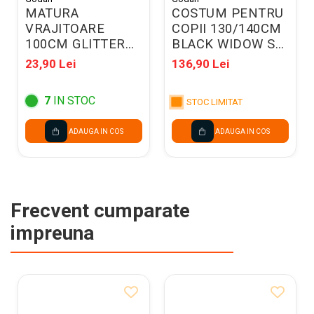
MATURA
COSTUM PENTRU
VRAJITOARE
COPII 130/140CM
100CM GLITTER
BLACK WIDOW SL-
VIOLET NSH3467
BW13
23,90 Lei
136,90 Lei
7
IN STOC
STOC LIMITAT
ADAUGA IN COS
ADAUGA IN COS
Frecvent cumparate
impreuna