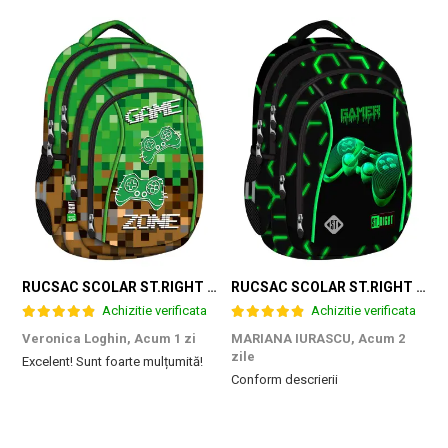
RUCSAC SCOLAR ST.RIGHT 4 COMPARTIMENTE BP-04 GAME ZONE 698187
RUCSAC SCOLAR ST.RIGHT 4 COMPARTIMENTE BP-04 GREEN LEVEL 301339
Achizitie verificata
Achizitie verificata
Veronica Loghin,
Acum 1 zi
MARIANA IURASCU,
Acum 2
G
zile
Excelent! Sunt foarte mulțumită!
M
Conform descrierii
e
m
d
p