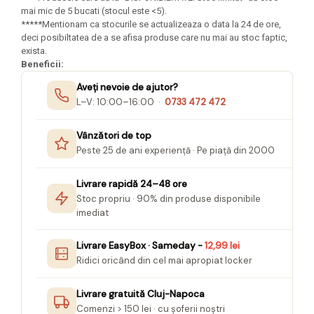
Seturi Creative pentru Copii
mai mic de 5 bucati (stocul este <5).
*****Mentionam ca stocurile se actualizeaza o data la 24 de ore,
Stampile Copii
deci posibiltatea de a se afisa produse care nu mai au stoc faptic,
exista.
Beneficii:
Aveți nevoie de ajutor?
L–V: 10:00–16:00 ·
0733 472 472
Vânzători de top
Peste 25 de ani experiență · Pe piață din 2000
Livrare rapidă 24–48 ore
Stoc propriu · 90% din produse disponibile
imediat
Livrare EasyBox · Sameday -
12,99 lei
Ridici oricând din cel mai apropiat locker
Livrare gratuită Cluj-Napoca
Comenzi > 150 lei · cu șoferii noștri