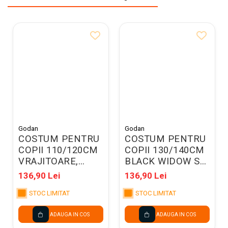
Godan
Godan
COSTUM PENTRU
COSTUM PENTRU
COPII 110/120CM
COPII 130/140CM
VRAJITOARE,
BLACK WIDOW SL-
NEGRU SL-CA11
BW13
136,90 Lei
136,90 Lei
STOC LIMITAT
STOC LIMITAT
ADAUGA IN COS
ADAUGA IN COS