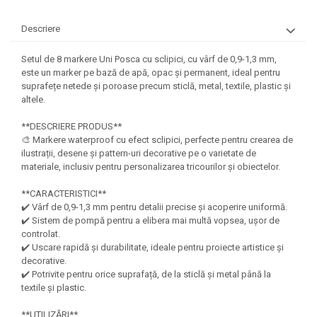
Felicitari Craciun
Decoratiuni Fetru
magnet
Figurine, Ornamente Pasla /Lemn/
Decoratiuni Moosgummi
Descriere
Pasta modelatoare
Moos
Decoratiuni Papier Mache
Fundite, Panglici , Benzi Craciun
Harti de perete
Nasturi
Setul de 8 markere Uni Posca cu sclipici, cu vârf de 0,9-1,3 mm,
Globuri din plastic
este un marker pe bază de apă, opac și permanent, ideal pentru
Idei Creative
Creta scolara
suprafețe netede și poroase precum sticlă, metal, textile, plastic și
Hartie Ambalaj Christmas
altele.
Glob Pamantesc Scolar
idei de Cadouri Craciun
Materiale Didactice
Jucarii Craciun
**DESCRIERE PRODUS**
🎨 Markere waterproof cu efect sclipici, perfecte pentru crearea de
Lumanari tort, Confetti
Instrumente geometrie pentru
ilustrații, desene și pattern-uri decorative pe o varietate de
Muschi decor
tabla scolara
materiale, inclusiv pentru personalizarea tricourilor și obiectelor.
Perforatoare/ Sabloane cu forme de
Tablite de desenat magnetice
Craciun
**CARACTERISTICI**
✔️ Vârf de 0,9-1,3 mm pentru detalii precise și acoperire uniformă.
Sugativa
Sclipici/ Lipici cu sclipici/ Paiete
✔️ Sistem de pompă pentru a elibera mai multă vopsea, ușor de
Craciun
Articole papetarie pentru copii
controlat.
Servetele/ Farfurii/ Pahare/ Paie
✔️ Uscare rapidă și durabilitate, ideale pentru proiecte artistice și
Banda adeziva
Craciun
decorative.
✔️ Potrivite pentru orice suprafață, de la sticlă și metal până la
Seturi creative Christmas
Compas scolar
textile și plastic.
Umbrele
Pixuri cu radiera
**UTILIZĂRI**