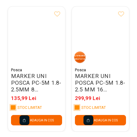
Posca
Posca
MARKER UNI
MARKER UNI
POSCA PC-5M 1.8-
POSCA PC-5M 1.8-
2.5MM 8
2.5 MM 16
CULORI/SET
CULORI/SET
135,99 Lei
299,99 Lei
M1486
M1485
STOC LIMITAT
STOC LIMITAT
ADAUGA IN COS
ADAUGA IN COS