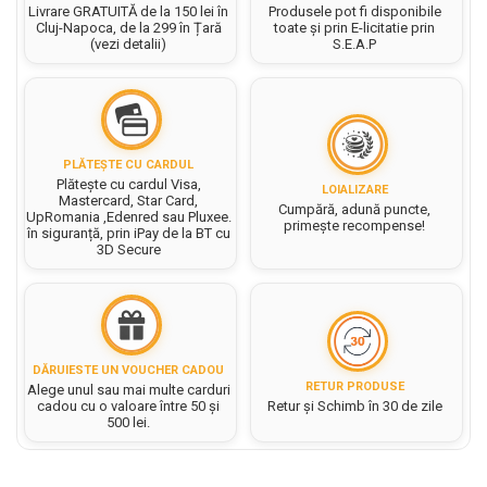
Hartie matriceala
Livrare GRATUITĂ de la 150 lei în
Produsele pot fi disponibile
Masini si Echipamente
Abtibilduri, Stickere Christmas
Cluj-Napoca, de la 299 în Țară
toate și prin E-licitatie prin
Rigle, echere si raportor
Hartie tip pergament
(vezi detalii)
S.E.A.P
Instrumente, Echipamente, Accesorii
Articole de Papetarie Craciun
plastic
Indigo
Perforatoare Forme Decorative
Baloane de Craciun si An Nou
Sticle, caserole, pusculite,
Bijuterii
Rezerve caiet mecanic
Banda autoadeziva/ Stickere
suporturi copii
Fereastra
Diverse accesorii bijuterii
Sacose hartie si textil
Etichete scolare
Bannere, Semne Craciun
PLĂTEȘTE CU CARDUL
Margele din Lemn
Set hartie Colorata mix
Plătește cu cardul Visa,
Stickere scolare
Bile/ Conuri/ Globuri din Polistiren
LOIALIZARE
Margele din plastic/ sticla
Mastercard, Star Card,
Cumpără, adună puncte,
Braduti/ Stelute/ Accesorii impodobit
UpRomania ,Edenred sau Pluxee.
Seturi scolare
primește recompense!
Margele Fuzibile
în siguranță, prin iPay de la BT cu
Carton Decor/ Hartie decor Craciun
3D Secure
Paiete, Strasuri si Pietricele
Plastilina, Planseta plastilina
Casute Craciun
Perle
Radiera
Coronite/ Inele polistiren
Snur, sarma, elastic, fir
Costume/ Costumatii Craciun si
Socotitoare, Betisoare
Decoratiuni
accesorii
Carti de Colorat pentru copii
DĂRUIESTE UN VOUCHER CADOU
Animale/ Insecte
Cutii, Sacose, Pungi, Ambalaje
RETUR PRODUSE
Alege unul sau mai multe carduri
Christmas
Carti Educative
Decoratiuni din Lemn
cadou cu o valoare între 50 și
Retur și Schimb în 30 de zile
500 lei.
Decoratiuni Craciun
Decoratiuni din polistiren
Carnetele notite copii
Diverse Articole de Craciun
Decoratiuni Diverse
Jurnale cu cheita, lacat,