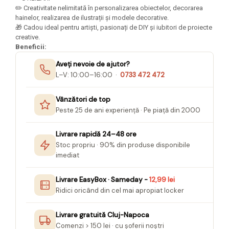
Seturi Creative pentru Copii
✏️ Creativitate nelimitată în personalizarea obiectelor, decorarea
hainelor, realizarea de ilustrații și modele decorative.
Stampile Copii
🎁 Cadou ideal pentru artiști, pasionați de DIY și iubitori de proiecte
creative.
Beneficii:
Aveți nevoie de ajutor?
L–V: 10:00–16:00 ·
0733 472 472
Vânzători de top
Peste 25 de ani experiență · Pe piață din 2000
Livrare rapidă 24–48 ore
Stoc propriu · 90% din produse disponibile
imediat
Livrare EasyBox · Sameday -
12,99 lei
Ridici oricând din cel mai apropiat locker
Livrare gratuită Cluj-Napoca
Comenzi > 150 lei · cu șoferii noștri