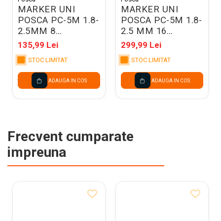
MARKER UNI
MARKER UNI
POSCA PC-5M 1.8-
POSCA PC-5M 1.8-
2.5MM 8
2.5 MM 16
CULORI/SET
CULORI/SET
135,99 Lei
299,99 Lei
M1486
M1485
STOC LIMITAT
STOC LIMITAT
ADAUGA IN COS
ADAUGA IN COS
Frecvent cumparate
impreuna