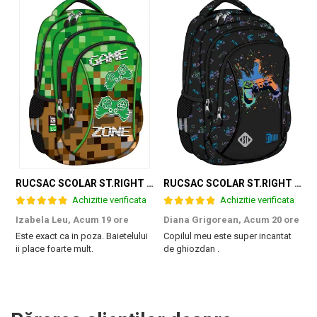
RUCSAC SCOLAR ST.RIGHT 3 COMPARTIMENTE GAME ZONE BP-26 301384
RUCSAC SCOLAR ST.RIGHT 3 COMPARTIMENTE GAME CONTROLLER SPLASH BP-26 697562
Achizitie verificata
Achizitie verificata
Izabela Leu,
Acum 19 ore
Diana Grigorean,
Acum 20 ore
C
Este exact ca in poza. Baietelului
Copilul meu este super incantat
F
ii place foarte mult.
de ghiozdan .
a
g
M