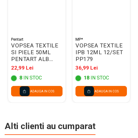
Pentart
MP*
VOPSEA TEXTILE
VOPSEA TEXTILE
SI PIELE 50ML
IPB 12ML 12/SET
PENTART ALB
PP179
34799
22,99 Lei
36,99 Lei
8
IN STOC
18
IN STOC
ADAUGA IN COS
ADAUGA IN COS
Alti clienti au cumparat