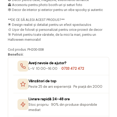
Seturi Creative pentru Copii
👻 Accesoriu pentru photo booth-uri și seturi foto
🕸️ Decor de interior și exterior pentru un vibe spooky și autentic
Stampile Copii
**DE CE SĂ ALEGI ACEST PRODUS?**
🌟 Design realist și detaliat pentru un efect spectaculos
🎨 Ușor de folosit și personalizat pentru orice proiect de decor
🎯 Potrivit pentru toate vârstele, de la mici la mari, pentru un
Halloween memorabil
Cod produs: PH200-008
Beneficii:
Aveți nevoie de ajutor?
L–V: 10:00–16:00 ·
0733 472 472
Vânzători de top
Peste 25 de ani experiență · Pe piață din 2000
Livrare rapidă 24–48 ore
Stoc propriu · 90% din produse disponibile
imediat