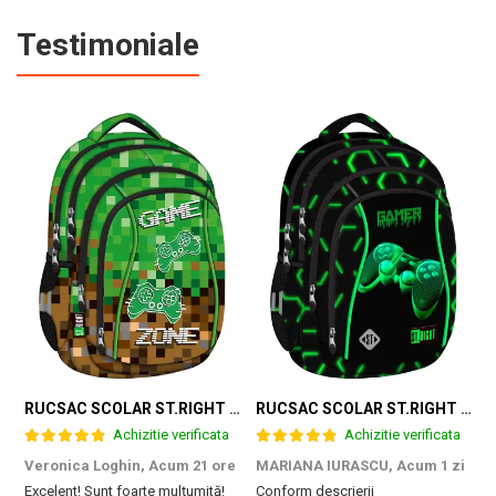
Testimoniale
RUCSAC SCOLAR ST.RIGHT 4 COMPARTIMENTE BP-04 GAME ZONE 698187
RUCSAC SCOLAR ST.RIGHT 4 COMPARTIMENTE BP-04 GREEN LEVEL 301339
Achizitie verificata
Achizitie verificata
Veronica Loghin,
Acum 21 ore
MARIANA IURASCU,
Acum 1 zi
G
Excelent! Sunt foarte mulțumită!
Conform descrierii
M