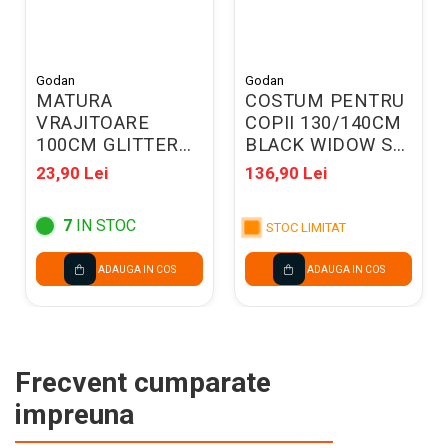
Godan
Godan
MATURA
COSTUM PENTRU
VRAJITOARE
COPII 130/140CM
100CM GLITTER
BLACK WIDOW SL-
VIOLET NSH3467
BW13
23,90 Lei
136,90 Lei
7
IN STOC
STOC LIMITAT
ADAUGA IN COS
ADAUGA IN COS
Frecvent cumparate
impreuna