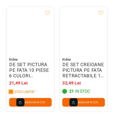
Kidea
Kidea
DE SET PICTURA
DE SET CREIOANE
PE FATA 10 PIESE
PICTURA PE FATA
6 CULORI
RETRACTABILE 12
UNICORN KIDEA
CULORI KIDEA
21,49 Lei
32,49 Lei
FDTZUKA
KDTW12KA
21
IN STOC
STOC LIMITAT
ADAUGA IN COS
ADAUGA IN COS