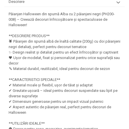
Felicitari Craciun
Decoratiuni Fetru
Descriere
magnet
Figurine, Ornamente Pasla /Lemn/
Decoratiuni Moosgummi
Pasta modelatoare
Moos
Păianjen Halloween din spumă Alba cu 2 păianjeni negri (PH200-
Decoratiuni Papier Mache
008) – Creează decoruri înfricoșătoare și spectaculoase de
Fundite, Panglici , Benzi Craciun
Harti de perete
Nasturi
Halloween!
Globuri din plastic
Idei Creative
Creta scolara
Hartie Ambalaj Christmas
**DESCRIERE PRODUS**
Glob Pamantesc Scolar
🕷️ Păianjen din spumă albă de înaltă calitate (200g) cu doi păianjeni
idei de Cadouri Craciun
negri detaliați, perfect pentru decoruri tematice
Materiale Didactice
Jucarii Craciun
✨ Design realist și detaliat pentru un efect înfricoșător și captivant
🖤 Ușor de modelat, fixat și personalizat pentru orice suprafață sau
Lumanari tort, Confetti
Instrumente geometrie pentru
decor
Muschi decor
tabla scolara
🔧 Material durabil, reutilizabil, ideal pentru decoruri de sezon
Perforatoare/ Sabloane cu forme de
Tablite de desenat magnetice
Craciun
**CARACTERISTICI SPECIALE**
✔ Material moale și flexibil, ușor de tăiat și adaptat
Sugativa
Sclipici/ Lipici cu sclipici/ Paiete
✔ Greutate ușoară – ideal pentru decoruri suspendate sau lipit pe
Craciun
Articole papetarie pentru copii
diverse suprafețe
Servetele/ Farfurii/ Pahare/ Paie
✔ Dimensiuni generoase pentru un impact vizual puternic
Banda adeziva
Craciun
✔ Aspect autentic de păianjen real, perfect pentru decoruri de
Halloween
Seturi creative Christmas
Compas scolar
Umbrele
**UTILIZĂRI IDEALE**
Pixuri cu radiera
🎃 Decor pentru case, magazine, evenimente tematice