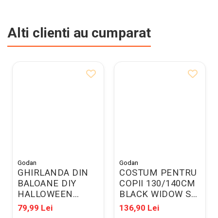
Alti clienti au cumparat
Godan
Godan
GHIRLANDA DIN
COSTUM PENTRU
BALOANE DIY
COPII 130/140CM
HALLOWEEN
BLACK WIDOW SL-
TRADITIONAL
BW13
79,99 Lei
136,90 Lei
200CM 031799